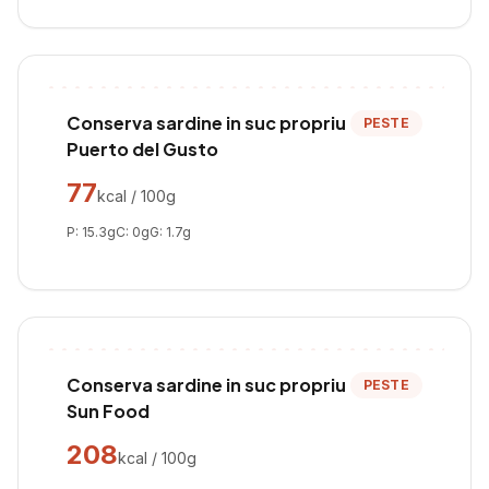
Conserva sardine in suc propriu
PESTE
Puerto del Gusto
77
kcal / 100g
P:
15.3
g
C:
0
g
G:
1.7
g
Conserva sardine in suc propriu
PESTE
Sun Food
208
kcal / 100g