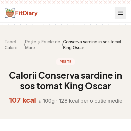
Salt la conținut
FitDiary
Tabel
Pește și Fructe de
Conserva sardine in sos tomat
/
/
Calorii
Mare
King Oscar
PESTE
Calorii
Conserva sardine in
sos tomat King Oscar
107
kcal
la 100g ·
128
kcal per
o cutie medie