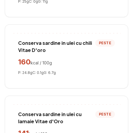
P:
25
g
C:
0
g
G:
11
g
Conserva sardine in ulei cu chili
PESTE
Vitae D'oro
160
kcal / 100g
P:
24.8
g
C:
0.1
g
G:
6.7
g
Conserva sardine in ulei cu
PESTE
lamaie Vitae d'Oro