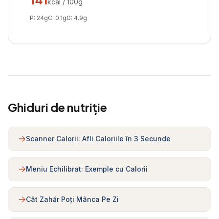
141
kcal / 100g
P:
24
g
C:
0.1
g
G:
4.9
g
Ghiduri de nutriție
Scanner Calorii: Afli Caloriile în 3 Secunde
Meniu Echilibrat: Exemple cu Calorii
Cât Zahăr Poți Mânca Pe Zi