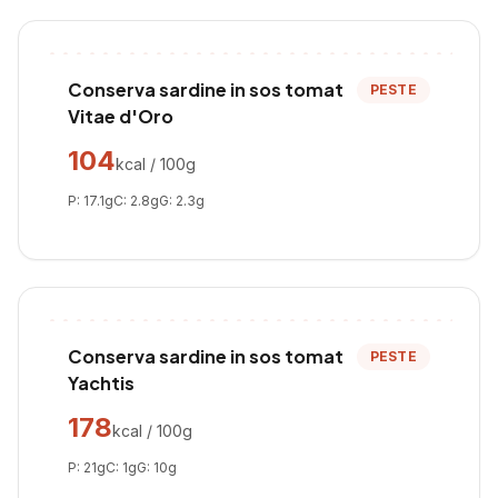
Conserva sardine in sos tomat
PESTE
Vitae d'Oro
104
kcal / 100g
P:
17.1
g
C:
2.8
g
G:
2.3
g
Conserva sardine in sos tomat
PESTE
Yachtis
178
kcal / 100g
P:
21
g
C:
1
g
G:
10
g