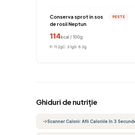
Conserva sprot in sos
PESTE
de rosii Neptun
114
kcal / 100g
P:
11.2
g
C:
3.1
g
G:
6.3
g
Ghiduri de nutriție
Scanner Calorii: Afli Caloriile în 3 Secund