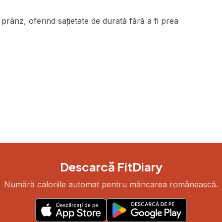
rânz, oferind sațietate de durată fără a fi prea
Descarcă FitDiary
Numără caloriile automat pentru mâncarea românească.