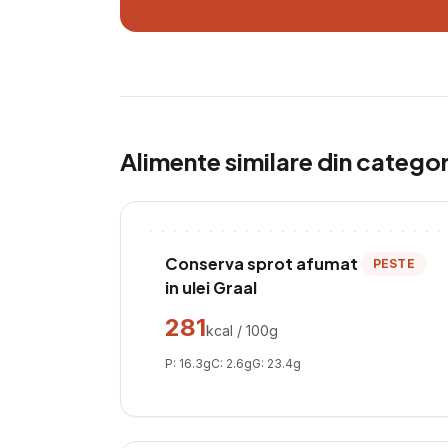
Alimente similare din catego
Conserva sprot afumat
PESTE
in ulei Graal
281
kcal / 100g
P:
16.3
g
C:
2.6
g
G:
23.4
g