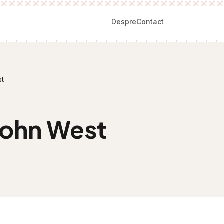
Despre
Contact
t
John West