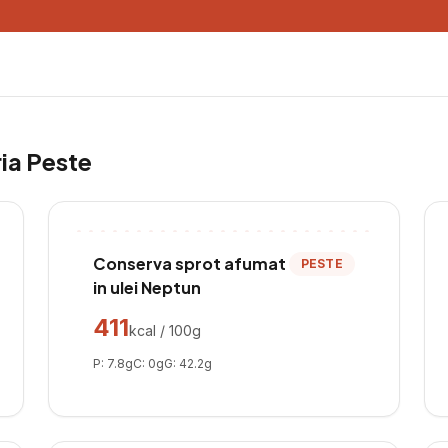
ria
Peste
Conserva sprot afumat
PESTE
in ulei Neptun
411
kcal / 100g
P:
7.8
g
C:
0
g
G:
42.2
g