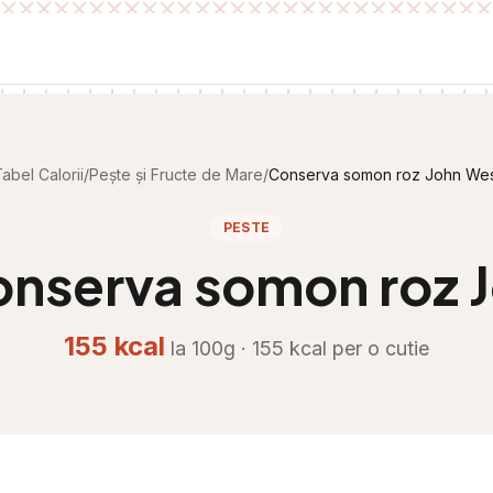
abel Calorii
/
Pește și Fructe de Mare
/
Conserva somon roz John Wes
PESTE
nserva somon roz 
155
kcal
la 100g ·
155
kcal per
o cutie