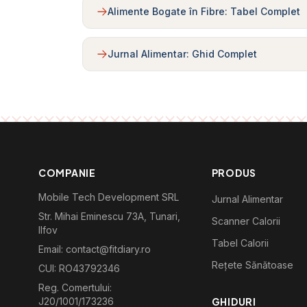
Alimente Bogate în Fibre: Tabel Complet
Jurnal Alimentar: Ghid Complet
COMPANIE
PRODUS
Mobile Tech Development SRL
Jurnal Alimentar
Str. Mihai Eminescu 73A, Tunari,
Scanner Calorii
Ilfov
Tabel Calorii
Email: contact@fitdiary.ro
Rețete Sănătoase
CUI: RO43792346
Reg. Comertului:
J20/1001/173236
GHIDURI