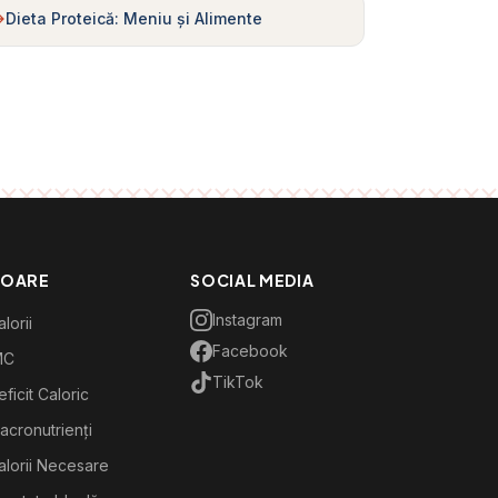
Dieta Proteică: Meniu și Alimente
TOARE
SOCIAL MEDIA
Instagram
lorii
Facebook
MC
TikTok
ficit Caloric
acronutrienți
alorii Necesare