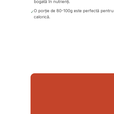
bogată în nutrienți.
O porție de 80-100g este perfectă pentru p
✓
calorică.