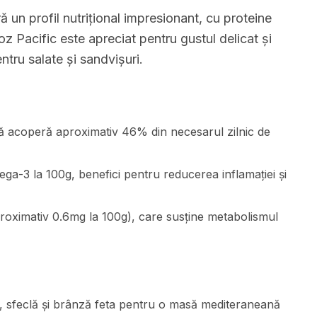
n profil nutrițional impresionant, cu proteine
 Pacific este apreciat pentru gustul delicat și
ntru salate și sandvișuri.
ă acoperă aproximativ 46% din necesarul zilnic de
a-3 la 100g, benefici pentru reducerea inflamației și
roximativ 0.6mg la 100g), care susține metabolismul
i, sfeclă și brânză feta pentru o masă mediteraneană