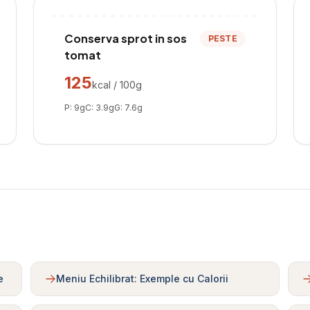
Conserva sprot in sos
PESTE
tomat
125
kcal / 100g
P:
9
g
C:
3.9
g
G:
7.6
g
e
Meniu Echilibrat: Exemple cu Calorii