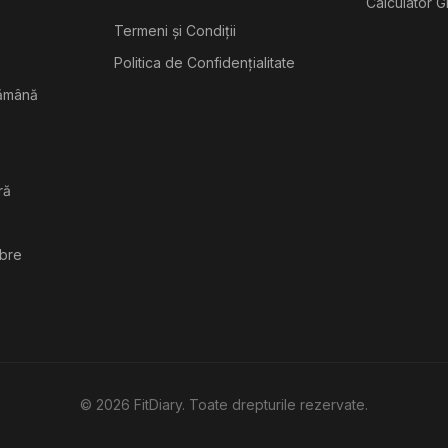
Calculator G
Termeni și Condiții
Politica de Confidențialitate
tămână
ră
ibre
©
2026
FitDiary. Toate drepturile rezervate.