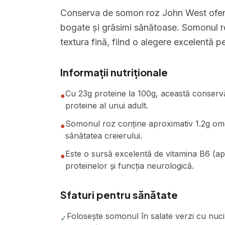
Conserva de somon roz John West oferă u
bogate și grăsimi sănătoase. Somonul roz
textura fină, fiind o alegere excelentă pe
Informații nutriționale
Cu 23g proteine la 100g, această conserv
●
proteine al unui adult.
Somonul roz conține aproximativ 1.2g omeg
●
sănătatea creierului.
Este o sursă excelentă de vitamina B6 (ap
●
proteinelor și funcția neurologică.
Sfaturi pentru sănătate
Folosește somonul în salate verzi cu nuc
✓