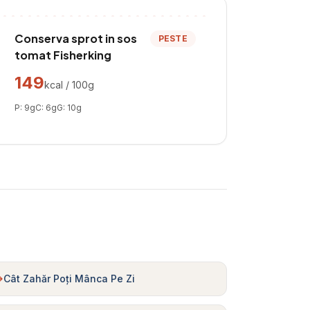
Conserva sprot in sos
PESTE
tomat Fisherking
149
kcal / 100g
P:
9
g
C:
6
g
G:
10
g
Cât Zahăr Poți Mânca Pe Zi