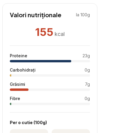
Valori nutriționale
la 100g
155
kcal
Proteine
23
g
Carbohidrați
0
g
Grăsimi
7
g
Fibre
0
g
Per
o cutie
(
100
g)