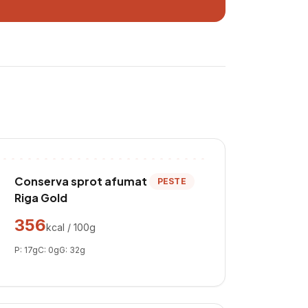
Conserva sprot afumat
PESTE
Riga Gold
356
kcal / 100g
P:
17
g
C:
0
g
G:
32
g