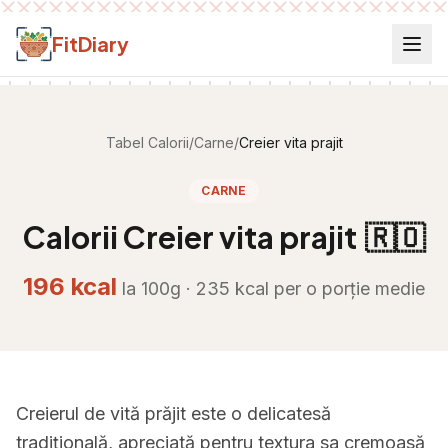
Salt la conținut
FitDiary
Tabel Calorii
/
Carne
/
Creier vita prajit
CARNE
Calorii
Creier vita prajit
🇷🇴
196
kcal
la 100g ·
235
kcal per
o porție medie
Creierul de vită prăjit este o delicatesă
tradițională, apreciată pentru textura sa cremoasă