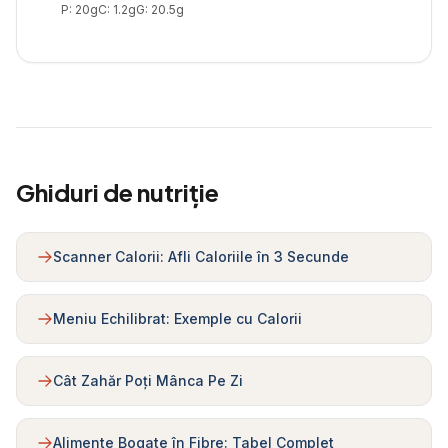
P:
20
g
C:
1.2
g
G:
20.5
g
Ghiduri de nutriție
Scanner Calorii: Afli Caloriile în 3 Secunde
Meniu Echilibrat: Exemple cu Calorii
Cât Zahăr Poți Mânca Pe Zi
Alimente Bogate în Fibre: Tabel Complet