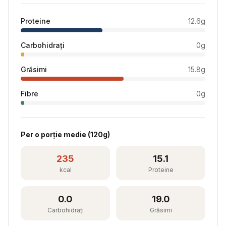
Proteine
12.6
g
Carbohidrați
0
g
Grăsimi
15.8
g
Fibre
0
g
Per
o porție medie
(
120
g)
235
15.1
kcal
Proteine
0.0
19.0
Carbohidrați
Grăsimi