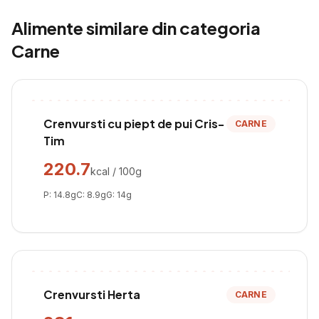
Alimente similare din categoria
Carne
Crenvursti cu piept de pui Cris-
CARNE
Tim
220.7
kcal / 100g
P:
14.8
g
C:
8.9
g
G:
14
g
Crenvursti Herta
CARNE