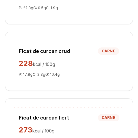
P:
22.3
g
C:
0.5
g
G:
1.9
g
Ficat de curcan crud
CARNE
228
kcal / 100g
P:
17.8
g
C:
2.3
g
G:
16.4
g
Ficat de curcan fiert
CARNE
273
kcal / 100g