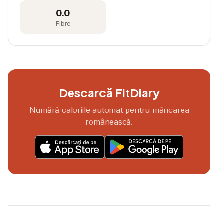
0.0
Fibre
Descarcă FitDiary
Numără caloriile automat pentru mâncarea
românească.