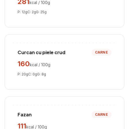
281
kcal / 100g
P:
12
g
C:
2
g
G:
25
g
Curcan cu piele crud
CARNE
160
kcal / 100g
P:
20
g
C:
0
g
G:
8
g
Fazan
CARNE
111
kcal / 100g