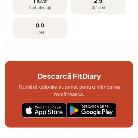
110.9
2.9
Carbohidrați
Grăsimi
0.0
Fibre
Descarcă FitDiary
Numără caloriile automat pentru mâncarea
românească.