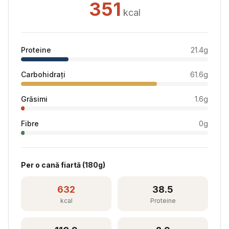
351
kcal
Proteine
21.4
g
Carbohidrați
61.6
g
Grăsimi
1.6
g
Fibre
0
g
Per
o cană fiartă
(
180
g)
632
38.5
kcal
Proteine