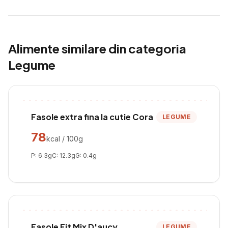
Alimente similare din categoria
Legume
Fasole extra fina la cutie Cora
LEGUME
78
kcal / 100g
P:
6.3
g
C:
12.3
g
G:
0.4
g
Fasole Fit Mix D'aucy
LEGUME