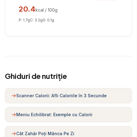
20.4
kcal / 100g
P:
1.7
g
C:
3.2
g
G:
0.1
g
Ghiduri de nutriție
Scanner Calorii: Afli Caloriile în 3 Secunde
Meniu Echilibrat: Exemple cu Calorii
Cât Zahăr Poți Mânca Pe Zi