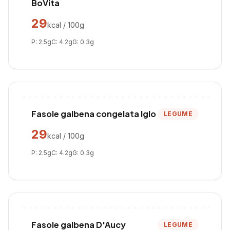
BoVita
29
kcal / 100g
P:
2.5
g
C:
4.2
g
G:
0.3
g
Fasole galbena congelata Iglo
LEGUME
29
kcal / 100g
P:
2.5
g
C:
4.2
g
G:
0.3
g
Fasole galbena D'Aucy
LEGUME