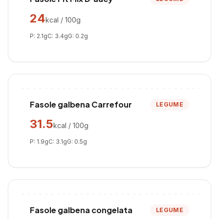
24
kcal / 100g
P:
2.1
g
C:
3.4
g
G:
0.2
g
Fasole galbena Carrefour
LEGUME
31.5
kcal / 100g
P:
1.9
g
C:
3.1
g
G:
0.5
g
Fasole galbena congelata
LEGUME