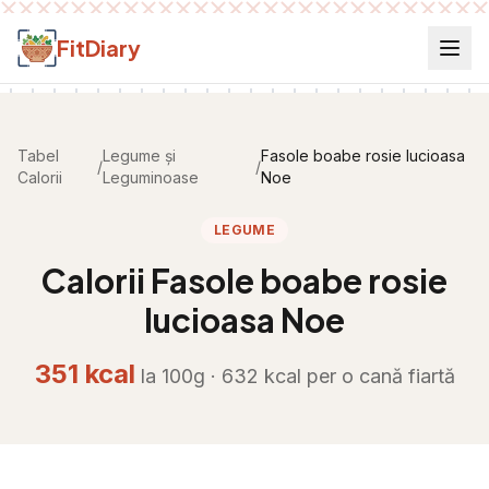
Salt la conținut
FitDiary
Tabel
Legume și
Fasole boabe rosie lucioasa
/
/
Calorii
Leguminoase
Noe
LEGUME
Calorii
Fasole boabe rosie
lucioasa Noe
351
kcal
la 100g ·
632
kcal per
o cană fiartă