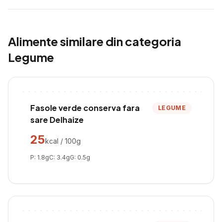
Alimente similare din categoria
Legume
Fasole verde conserva fara
LEGUME
sare Delhaize
25
kcal / 100g
P:
1.8
g
C:
3.4
g
G:
0.5
g