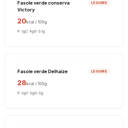
Fasole verde conserva
LEGUME
Victory
20
kcal / 100g
P:
1
g
C:
4
g
G:
0.1
g
Fasole verde Delhaize
LEGUME
28
kcal / 100g
P:
2
g
C:
5
g
G:
0
g