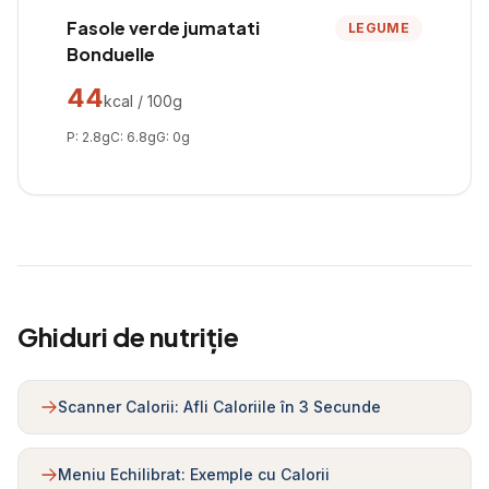
Fasole verde jumatati
LEGUME
Bonduelle
44
kcal / 100g
P:
2.8
g
C:
6.8
g
G:
0
g
Ghiduri de nutriție
Scanner Calorii: Afli Caloriile în 3 Secunde
Meniu Echilibrat: Exemple cu Calorii