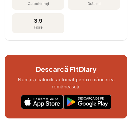
Carbohidrați
Grăsimi
3.9
Fibre
Descarcă FitDiary
Numără caloriile automat pentru mâncarea
românească.