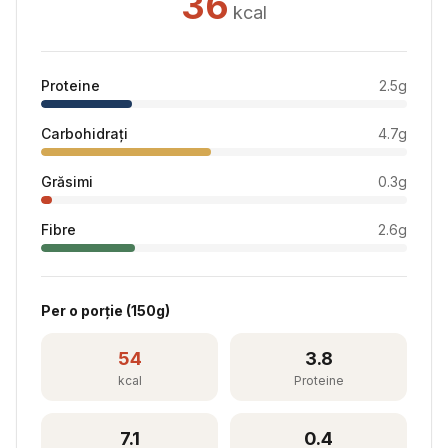
36
kcal
Proteine
2.5
g
Carbohidrați
4.7
g
Grăsimi
0.3
g
Fibre
2.6
g
Per
o porție
(
150
g)
54
3.8
kcal
Proteine
7.1
0.4