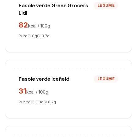
Fasole verde Green Grocers
LEGUME
Lidl
82
kcal / 100g
P:
2
g
C:
0
g
G:
3.7
g
Fasole verde Icefield
LEGUME
31
kcal / 100g
P:
2.2
g
C:
3.3
g
G:
0.2
g