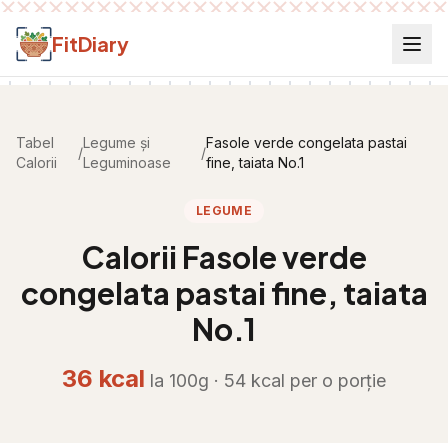
Salt la conținut
FitDiary
Tabel
Legume și
Fasole verde congelata pastai
/
/
Calorii
Leguminoase
fine, taiata No.1
LEGUME
Calorii
Fasole verde
congelata pastai fine, taiata
No.1
36
kcal
la 100g ·
54
kcal per
o porție