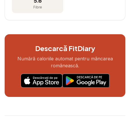
5.6
Fibre
Descarcă FitDiary
Numără caloriile automat pentru mâncarea
românească.