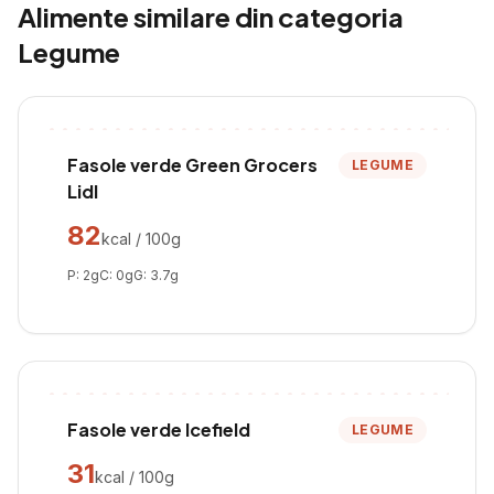
Alimente similare din categoria
Legume
Fasole verde Green Grocers
LEGUME
Lidl
82
kcal / 100g
P:
2
g
C:
0
g
G:
3.7
g
Fasole verde Icefield
LEGUME
31
kcal / 100g