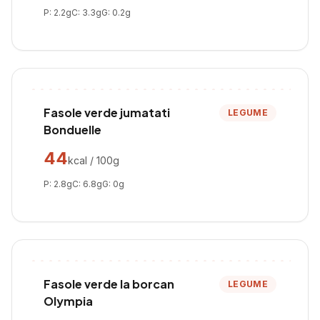
P:
2.2
g
C:
3.3
g
G:
0.2
g
Fasole verde jumatati
LEGUME
Bonduelle
44
kcal / 100g
P:
2.8
g
C:
6.8
g
G:
0
g
Fasole verde la borcan
LEGUME
Olympia