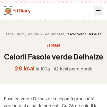
Salt la conținut
FitDiary
Tabel Calorii
/
Legume și Leguminoase
/
Fasole verde Delhaize
LEGUME
Calorii
Fasole verde Delhaize
28
kcal
la 100g ·
42
kcal per
o porție
Fasolea verde Delhaize e o legumă proaspătă,
crocantă și plină de nutrienți. Cu 28 de calorii la