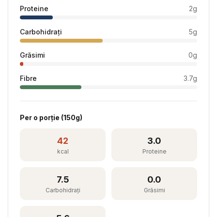
Proteine
2
g
Carbohidrați
5
g
Grăsimi
0
g
Fibre
3.7
g
Per
o porție
(
150
g)
42
3.0
kcal
Proteine
7.5
0.0
Carbohidrați
Grăsimi