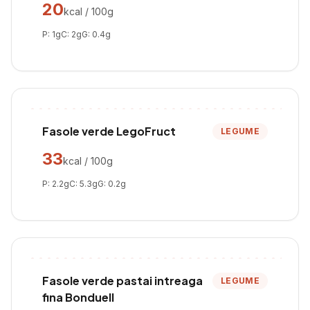
20
kcal / 100g
P:
1
g
C:
2
g
G:
0.4
g
Fasole verde LegoFruct
LEGUME
33
kcal / 100g
P:
2.2
g
C:
5.3
g
G:
0.2
g
Fasole verde pastai intreaga
LEGUME
fina Bonduell