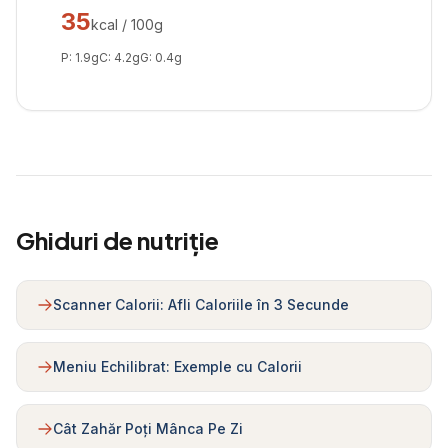
35
kcal / 100g
P:
1.9
g
C:
4.2
g
G:
0.4
g
Ghiduri de nutriție
Scanner Calorii: Afli Caloriile în 3 Secunde
Meniu Echilibrat: Exemple cu Calorii
Cât Zahăr Poți Mânca Pe Zi