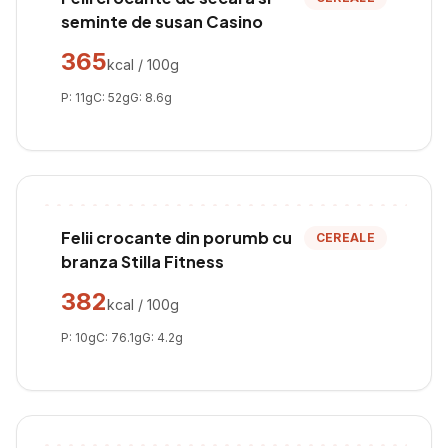
seminte de susan Casino
365
kcal / 100g
P:
11
g
C:
52
g
G:
8.6
g
Felii crocante din porumb cu
CEREALE
branza Stilla Fitness
382
kcal / 100g
P:
10
g
C:
76.1
g
G:
4.2
g