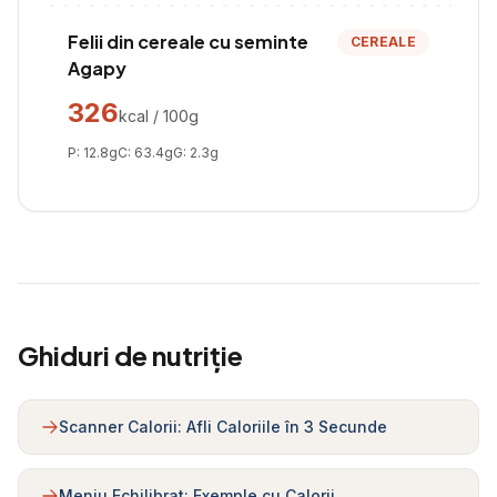
Felii din cereale cu seminte
CEREALE
Agapy
326
kcal / 100g
P:
12.8
g
C:
63.4
g
G:
2.3
g
Ghiduri de nutriție
Scanner Calorii: Afli Caloriile în 3 Secunde
Meniu Echilibrat: Exemple cu Calorii