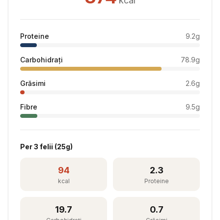
kcal
Proteine
9.2
g
Carbohidrați
78.9
g
Grăsimi
2.6
g
Fibre
9.5
g
Per
3 felii
(
25
g)
94
2.3
kcal
Proteine
19.7
0.7