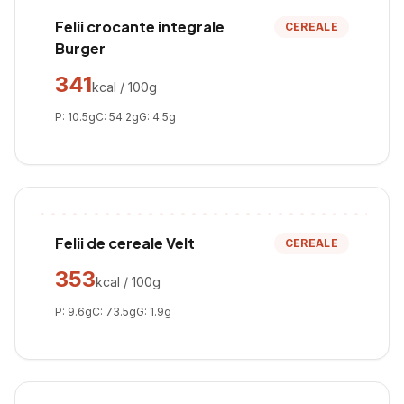
Felii crocante integrale
CEREALE
Burger
341
kcal / 100g
P:
10.5
g
C:
54.2
g
G:
4.5
g
Felii de cereale Velt
CEREALE
353
kcal / 100g
P:
9.6
g
C:
73.5
g
G:
1.9
g