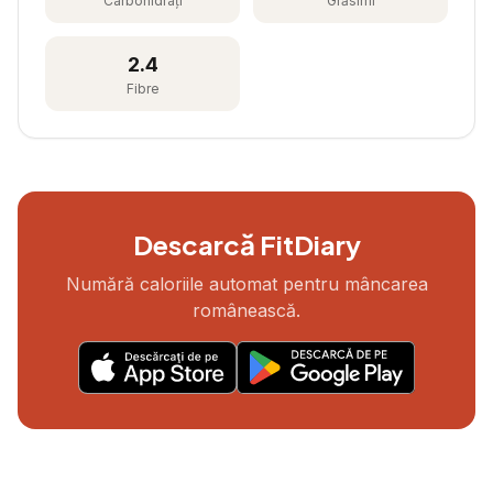
Carbohidrați
Grăsimi
2.4
Fibre
Descarcă FitDiary
Numără caloriile automat pentru mâncarea
românească.