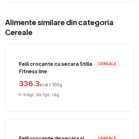
Alimente similare din categoria
Cereale
Felii crocante cu secara Stilla
CEREALE
Fitness line
336.3
kcal / 100g
P:
9.6
g
C:
69.7
g
G:
1.8
g
Felii crocante de secara si
CEREALE