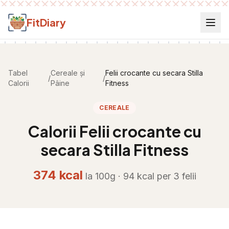
Salt la conținut
FitDiary
Tabel
Cereale și
Felii crocante cu secara Stilla
/
/
Calorii
Pâine
Fitness
CEREALE
Calorii
Felii crocante cu
secara Stilla Fitness
374
kcal
la 100g ·
94
kcal per
3 felii