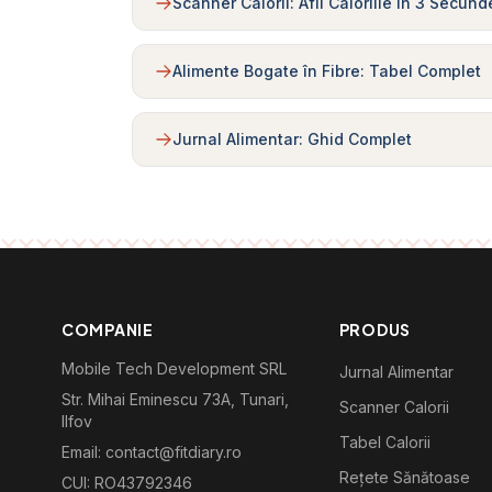
Scanner Calorii: Afli Caloriile în 3 Secund
Alimente Bogate în Fibre: Tabel Complet
Jurnal Alimentar: Ghid Complet
COMPANIE
PRODUS
Mobile Tech Development SRL
Jurnal Alimentar
Str. Mihai Eminescu 73A, Tunari,
Scanner Calorii
Ilfov
Tabel Calorii
Email: contact@fitdiary.ro
Rețete Sănătoase
CUI: RO43792346