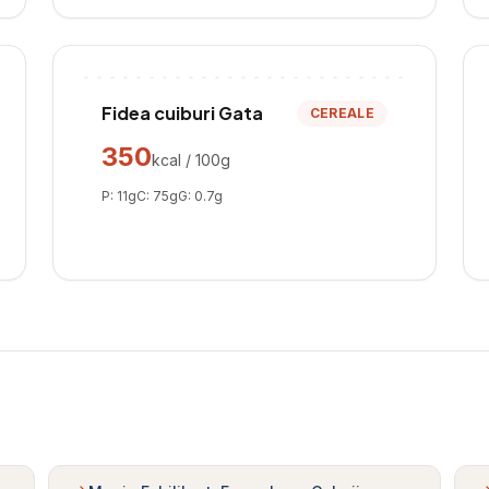
Fidea cuiburi Gata
CEREALE
350
kcal / 100g
P:
11
g
C:
75
g
G:
0.7
g