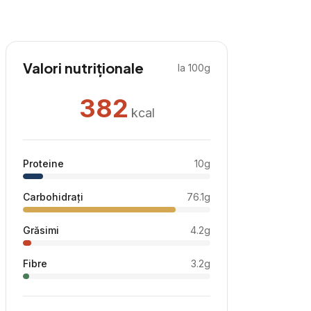
Valori nutriționale
la 100g
382
kcal
Proteine
10
g
Carbohidrați
76.1
g
Grăsimi
4.2
g
Fibre
3.2
g