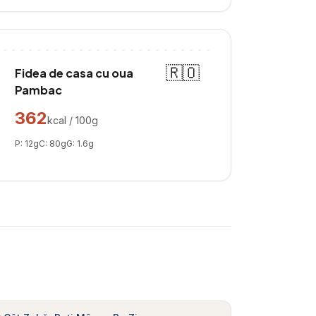
🇷🇴
Fidea de casa cu oua
Pambac
362
kcal / 100g
P:
12
g
C:
80
g
G:
1.6
g