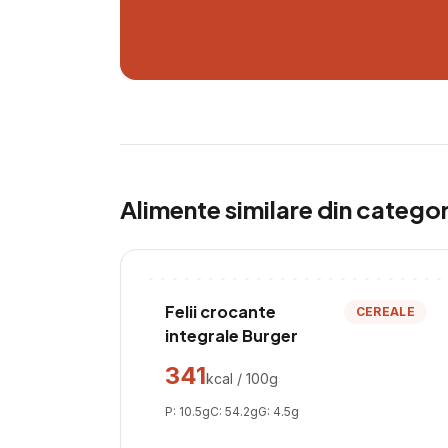
Alimente similare din catego
Felii crocante
CEREALE
integrale Burger
341
kcal / 100g
P:
10.5
g
C:
54.2
g
G:
4.5
g