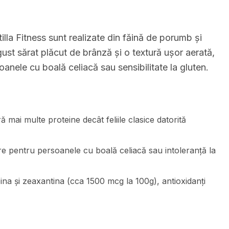
illa Fitness sunt realizate din făină de porumb și
gust sărat plăcut de brânză și o textură ușor aerată,
oanele cu boală celiacă sau sensibilitate la gluten.
ă mai multe proteine decât feliile clasice datorită
re pentru persoanele cu boală celiacă sau intoleranță la
a și zeaxantina (cca 1500 mcg la 100g), antioxidanți