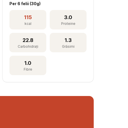
Per
6 felii
(
30
g)
115
3.0
kcal
Proteine
22.8
1.3
Carbohidrați
Grăsimi
1.0
Fibre