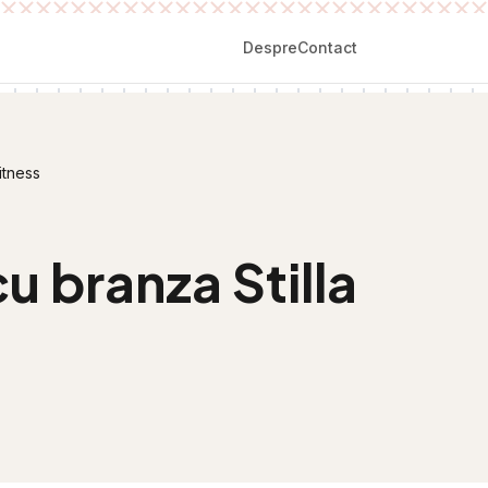
Despre
Contact
itness
u branza Stilla