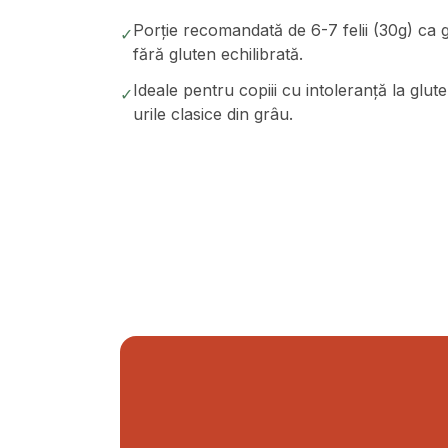
Porție recomandată de 6-7 felii (30g) c
✓
fără gluten echilibrată.
Ideale pentru copiii cu intoleranță la glut
✓
urile clasice din grâu.