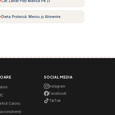
Cât Zahăr Poți Mânca Pe Zi
Dieta Proteică: Meniu și Alimente
TOARE
SOCIAL MEDIA
Instagram
lorii
Facebook
MC
TikTok
ficit Caloric
acronutrienți