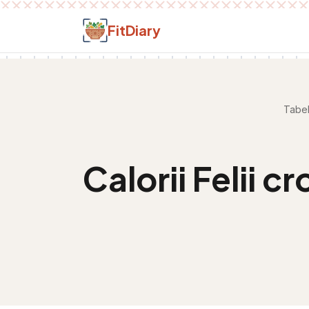
Salt la conținut
FitDiary
Tabel
Calorii
Felii c