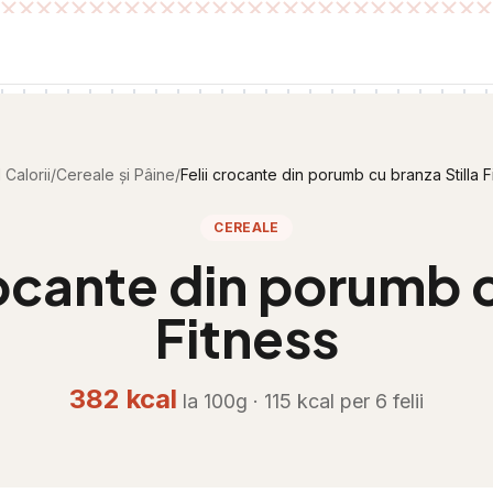
 Calorii
/
Cereale și Pâine
/
Felii crocante din porumb cu branza Stilla F
CEREALE
rocante din porumb c
Fitness
382
kcal
la 100g ·
115
kcal per
6 felii