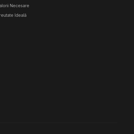
alorii Necesare
reutate Ideală