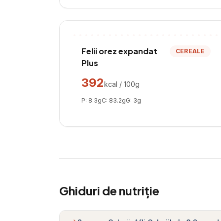
Felii orez expandat
CEREALE
Plus
392
kcal / 100g
P:
8.3
g
C:
83.2
g
G:
3
g
Ghiduri de nutriție