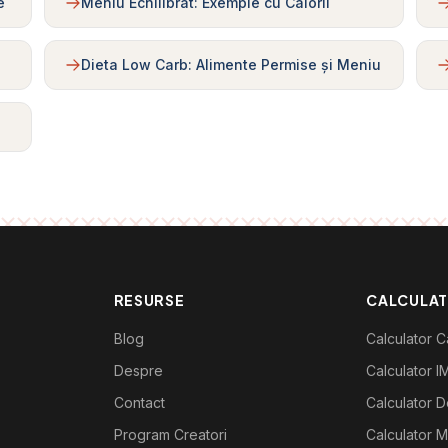
e
Meniu Echilibrat: Exemple cu Calorii
Dieta Low Carb: Alimente Permise și Meniu
RESURSE
CALCULA
Blog
Calculator Ca
Despre
Calculator I
Contact
Calculator De
Program Creatori
Calculator M