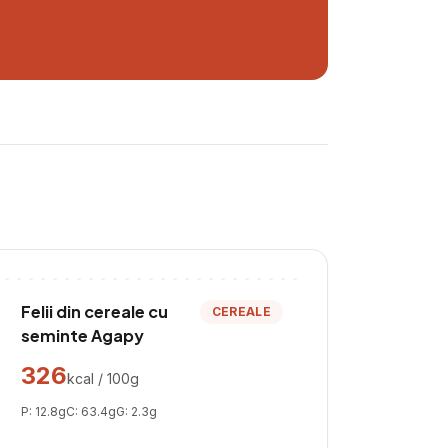
Felii din cereale cu
CEREALE
seminte Agapy
326
kcal / 100g
P:
12.8
g
C:
63.4
g
G:
2.3
g