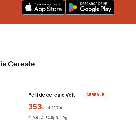
ria
Cereale
Felii de cereale Velt
CEREALE
353
kcal / 100g
P:
9.6
g
C:
73.5
g
G:
1.9
g