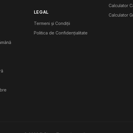
Calculator C
LEGAL
Calculator G
Termeni și Condiții
Politica de Confidențialitate
tămână
ră
ibre