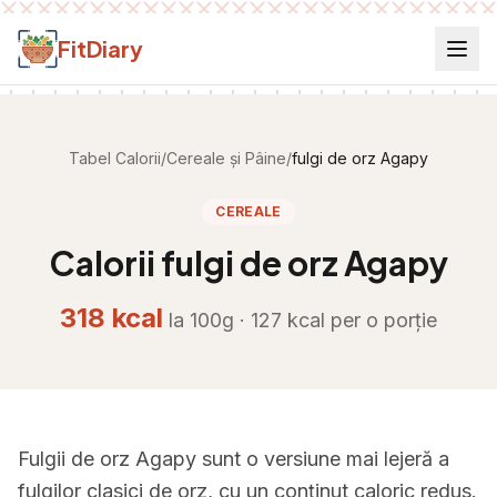
Salt la conținut
FitDiary
Tabel Calorii
/
Cereale și Pâine
/
fulgi de orz Agapy
CEREALE
Calorii
fulgi de orz Agapy
318
kcal
la 100g ·
127
kcal per
o porție
Fulgii de orz Agapy sunt o versiune mai lejeră a
fulgilor clasici de orz, cu un conținut caloric redus.