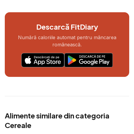
Descarcă FitDiary
Numără caloriile automat pentru mâncarea
românească.
Alimente similare din categoria
Cereale