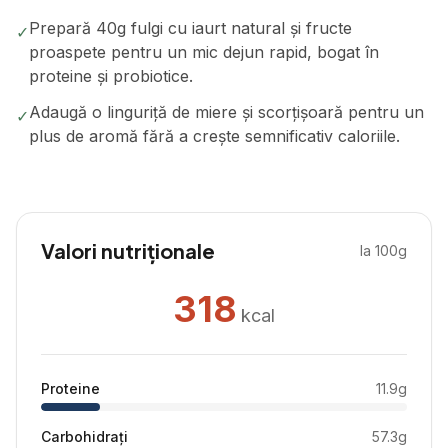
Prepară 40g fulgi cu iaurt natural și fructe
✓
proaspete pentru un mic dejun rapid, bogat în
proteine și probiotice.
Adaugă o linguriță de miere și scorțișoară pentru un
✓
plus de aromă fără a crește semnificativ caloriile.
Valori nutriționale
la 100g
318
kcal
Proteine
11.9
g
Carbohidrați
57.3
g