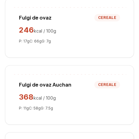
Fulgi de ovaz
CEREALE
246
kcal / 100g
P:
17
g
C:
66
g
G:
7
g
Fulgi de ovaz Auchan
CEREALE
368
kcal / 100g
P:
11
g
C:
58
g
G:
7.5
g