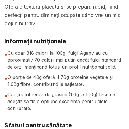
Oferă o textură plăcută și se prepară rapid, fiind
perfecți pentru dimineți ocupate când vrei un mic
dejun nutritiv.
Informații nutriționale
Cu doar 318 calorii la 100g, fulgii Agapy au cu
●
aproximativ 70 calorii mai puțin decât fulgii standard
de orz, menținând totuși un profil nutrițional solid.
O porție de 40g oferă 4.76g proteine vegetale și
●
1.08g fibre, contribuind la sațietate.
Conținutul redus de grăsimi (1.6g la 100g) face ca
●
aceștia să fie o opțiune excelentă pentru diete
echilibrate.
Sfaturi pentru sănătate