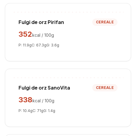
Fulgi de orz Pirifan
CEREALE
352
kcal / 100g
P:
11.9
g
C:
67.3
g
G:
3.6
g
Fulgi de orz SanoVita
CEREALE
338
kcal / 100g
P:
10.4
g
C:
71
g
G:
1.4
g