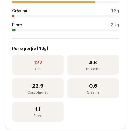
Grăsimi
1.6
g
Fibre
2.7
g
Per
o porție
(
40
g)
127
4.8
kcal
Proteine
22.9
0.6
Carbohidrați
Grăsimi
1.1
Fibre