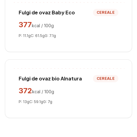
Fulgi de ovaz Baby Eco
CEREALE
377
kcal / 100g
P:
11.1
g
C:
61.5
g
G:
7.1
g
Fulgi de ovaz bio Alnatura
CEREALE
372
kcal / 100g
P:
13
g
C:
59.1
g
G:
7
g