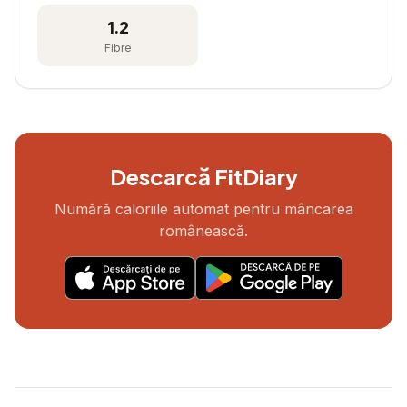
1.2
Fibre
Descarcă FitDiary
Numără caloriile automat pentru mâncarea
românească.