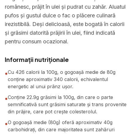
românesc, prăjit în ulei și pudrat cu zahăr. Aluatul
pufos și gustul dulce o fac o plăcere culinară
irezistibilă. Deși delicioasă, este bogată în calorii
și grăsimi datorită prăjirii în ulei, fiind indicată
pentru consum ocazional.
Informații nutriționale
Cu 426 calorii la 100g, o gogoașă medie de 80g
●
conține aproximativ 340 calorii, echivalentul
energetic al unui prânz ușor.
Conține 22.9g grăsimi la 100g, din care o parte
●
semnificativă sunt grăsimi saturate și trans provenite
din prăjire, care pot crește colesterolul.
O gogoașă medie (80g) oferă aproximativ 40g
●
carbohidrați, din care majoritatea sunt zahăruri