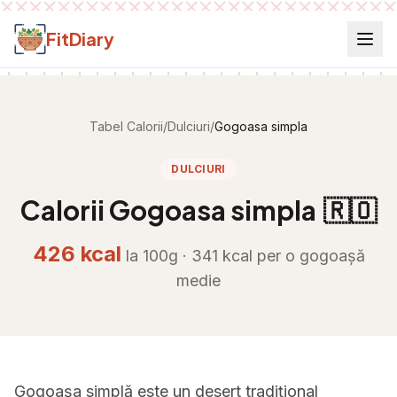
Salt la conținut
FitDiary
Tabel Calorii
/
Dulciuri
/
Gogoasa simpla
DULCIURI
Calorii
Gogoasa simpla
🇷🇴
426
kcal
la 100g ·
341
kcal per
o gogoașă
medie
Gogoașa simplă este un desert tradițional