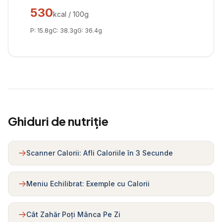
530
kcal / 100g
P:
15.8
g
C:
38.3
g
G:
36.4
g
Ghiduri de nutriție
Scanner Calorii: Afli Caloriile în 3 Secunde
Meniu Echilibrat: Exemple cu Calorii
Cât Zahăr Poți Mânca Pe Zi