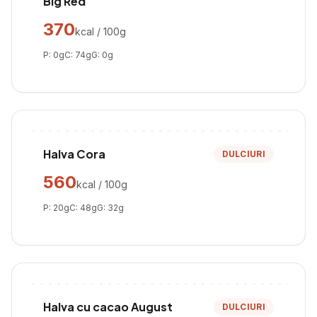
Big Red
370
kcal / 100g
P:
0
g
C:
74
g
G:
0
g
Halva Cora
DULCIURI
560
kcal / 100g
P:
20
g
C:
48
g
G:
32
g
Halva cu cacao August
DULCIURI