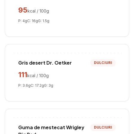
95
kcal / 100g
P:
4
g
C:
16
g
G:
1.5
g
Gris desert Dr. Oetker
DULCIURI
111
kcal / 100g
P:
3.6
g
C:
17.2
g
G:
3
g
Guma de mestecat Wrigley
DULCIURI