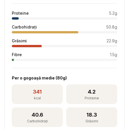
Proteine
5.2
g
Carbohidrați
50.8
g
Grăsimi
22.9
g
Fibre
1.5
g
Per
o gogoașă medie
(
80
g)
341
4.2
kcal
Proteine
40.6
18.3
Carbohidrați
Grăsimi