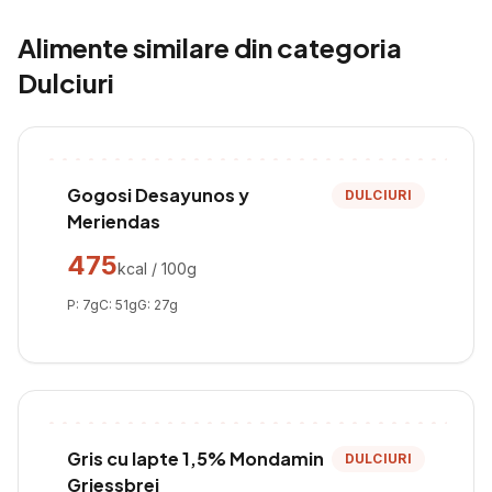
Alimente similare din categoria
Dulciuri
Gogosi Desayunos y
DULCIURI
Meriendas
475
kcal / 100g
P:
7
g
C:
51
g
G:
27
g
Gris cu lapte 1,5% Mondamin
DULCIURI
Griessbrei