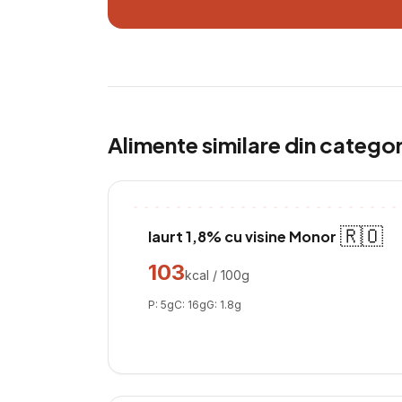
Alimente similare din catego
🇷🇴
Iaurt 1,8% cu visine Monor
103
kcal / 100g
P:
5
g
C:
16
g
G:
1.8
g