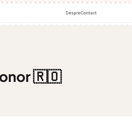
Despre
Contact
Monor
🇷🇴