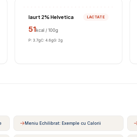
Iaurt 2% Helvetica
LACTATE
51
kcal / 100g
P:
3.7
g
C:
4.6
g
G:
2
g
e
Meniu Echilibrat: Exemple cu Calorii