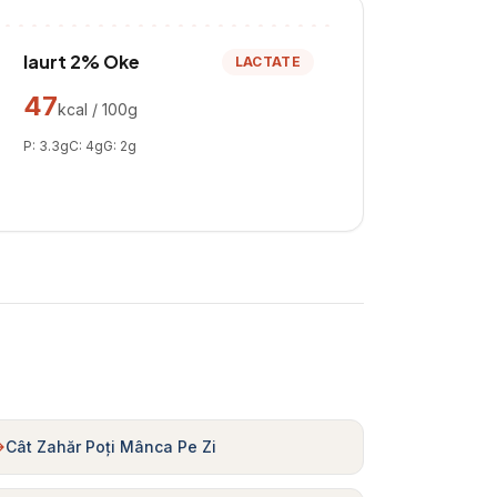
Iaurt 2% Oke
LACTATE
47
kcal / 100g
P:
3.3
g
C:
4
g
G:
2
g
Cât Zahăr Poți Mânca Pe Zi