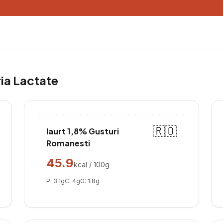
ria
Lactate
🇷🇴
Iaurt 1,8% Gusturi
Romanesti
45.9
kcal / 100g
P:
3.1
g
C:
4
g
G:
1.8
g