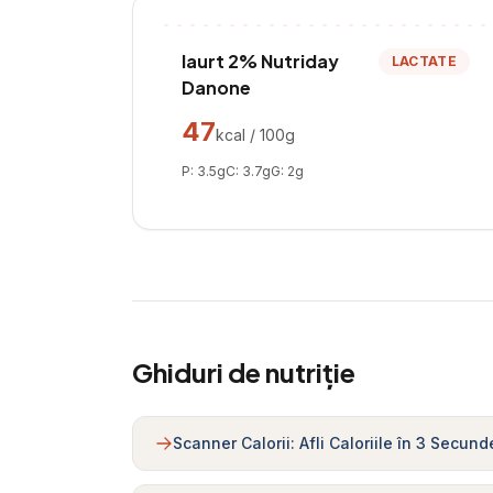
Iaurt 2% Nutriday
LACTATE
Danone
47
kcal / 100g
P:
3.5
g
C:
3.7
g
G:
2
g
Ghiduri de nutriție
Scanner Calorii: Afli Caloriile în 3 Secund