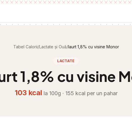
Tabel Calorii
/
Lactate și Ouă
/
Iaurt 1,8% cu visine Monor
LACTATE
urt 1,8% cu visine 
103
kcal
la 100g ·
155
kcal per
un pahar