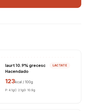
Iaurt 10.9% grecesc
LACTATE
Hacendado
123
kcal / 100g
P:
4.1
g
C:
2.1
g
G:
10.9
g