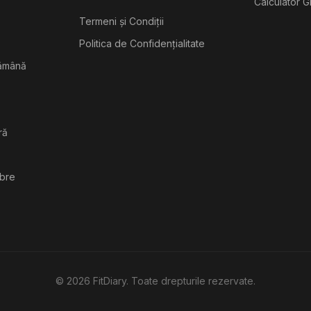
Calculator G
Termeni și Condiții
Politica de Confidențialitate
tămână
ră
ibre
©
2026
FitDiary. Toate drepturile rezervate.