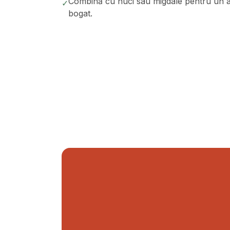
Combină cu nuci sau migdale pentru un ap
✓
bogat.