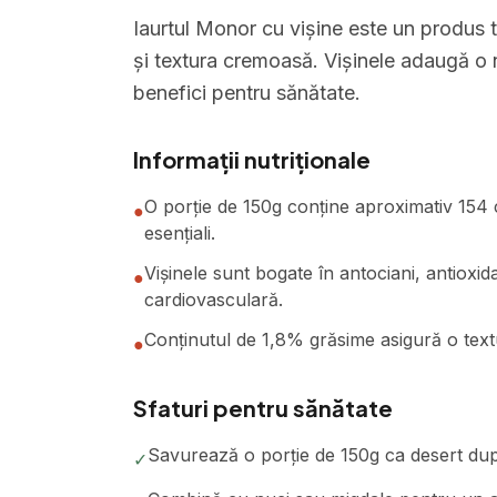
Iaurtul Monor cu vișine este un produs t
și textura cremoasă. Vișinele adaugă o n
benefici pentru sănătate.
Informații nutriționale
O porție de 150g conține aproximativ 154 ca
●
esențiali.
Vișinele sunt bogate în antociani, antioxid
●
cardiovasculară.
Conținutul de 1,8% grăsime asigură o textu
●
Sfaturi pentru sănătate
Savurează o porție de 150g ca desert dup
✓