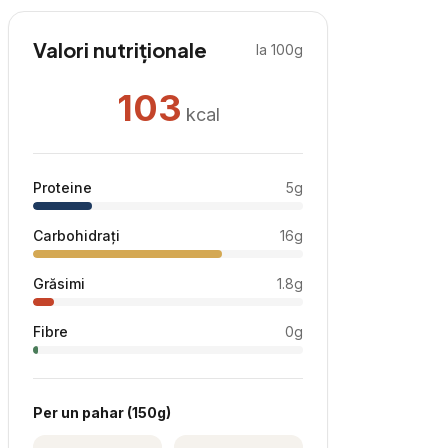
Valori nutriționale
la 100g
103
kcal
Proteine
5
g
Carbohidrați
16
g
Grăsimi
1.8
g
Fibre
0
g
Per
un pahar
(
150
g)