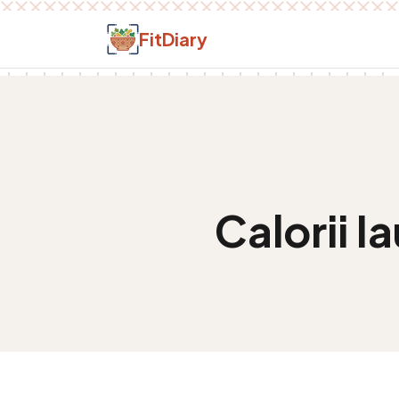
Salt la conținut
FitDiary
Calorii
Ia