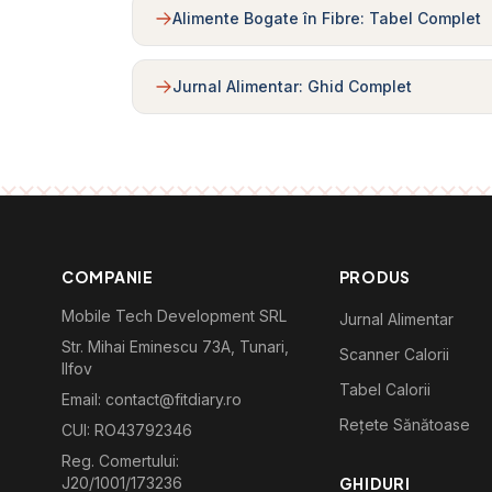
Alimente Bogate în Fibre: Tabel Complet
Jurnal Alimentar: Ghid Complet
COMPANIE
PRODUS
Mobile Tech Development SRL
Jurnal Alimentar
Str. Mihai Eminescu 73A, Tunari,
Scanner Calorii
Ilfov
Tabel Calorii
Email: contact@fitdiary.ro
Rețete Sănătoase
CUI: RO43792346
Reg. Comertului:
J20/1001/173236
GHIDURI