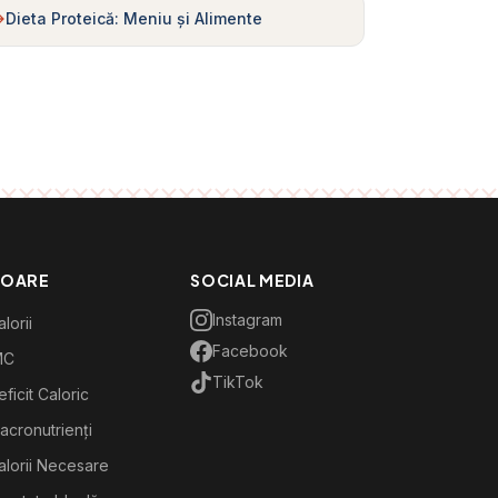
Dieta Proteică: Meniu și Alimente
TOARE
SOCIAL MEDIA
Instagram
lorii
Facebook
MC
TikTok
ficit Caloric
acronutrienți
alorii Necesare