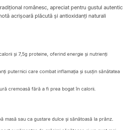
radițional românesc, apreciat pentru gustul autentic
otă acrișoară plăcută și antioxidanți naturali
lorii și 7,5g proteine, oferind energie și nutrienți
anți puternici care combat inflamația și susțin sănătatea
ră cremoasă fără a fi prea bogat în calorii.
ă masă sau ca gustare dulce și sănătoasă la prânz.