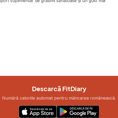
ort suplimentar de grăsimi sănătoase și un gust mai
Descarcă FitDiary
Numără caloriile automat pentru mâncarea românească.