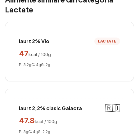
Lactate
Iaurt 2% Vio
LACTATE
47
kcal / 100g
P:
3.2
g
C:
4
g
G:
2
g
🇷🇴
Iaurt 2,2% clasic Galacta
47.8
kcal / 100g
P:
3
g
C:
4
g
G:
2.2
g