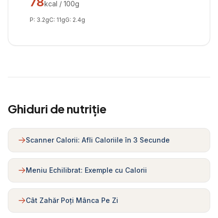
78
kcal / 100g
P:
3.2
g
C:
11
g
G:
2.4
g
Ghiduri de nutriție
Scanner Calorii: Afli Caloriile în 3 Secunde
Meniu Echilibrat: Exemple cu Calorii
Cât Zahăr Poți Mânca Pe Zi