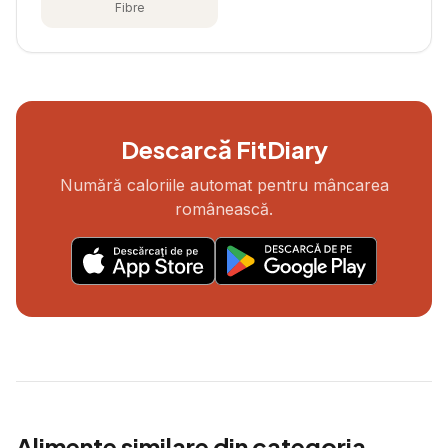
Fibre
Descarcă FitDiary
Numără caloriile automat pentru mâncarea
românească.
Alimente similare din categoria