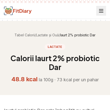
Salt la conținut
FitDiary
Tabel Calorii
/
Lactate și Ouă
/
Iaurt 2% probiotic Dar
LACTATE
Calorii
Iaurt 2% probiotic
Dar
48.8
kcal
la 100g ·
73
kcal per
un pahar