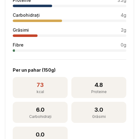
Proteine
3.2
g
Carbohidrați
4
g
Grăsimi
2
g
Fibre
0
g
Per
un pahar
(
150
g)
73
4.8
kcal
Proteine
6.0
3.0
Carbohidrați
Grăsimi
0.0