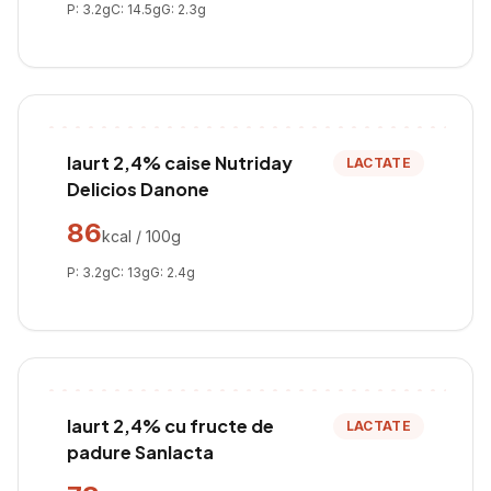
P:
3.2
g
C:
14.5
g
G:
2.3
g
Iaurt 2,4% caise Nutriday
LACTATE
Delicios Danone
86
kcal / 100g
P:
3.2
g
C:
13
g
G:
2.4
g
Iaurt 2,4% cu fructe de
LACTATE
padure Sanlacta