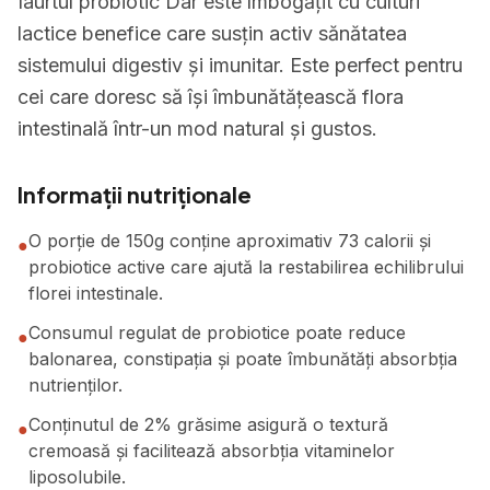
Iaurtul probiotic Dar este îmbogățit cu culturi
lactice benefice care susțin activ sănătatea
sistemului digestiv și imunitar. Este perfect pentru
cei care doresc să își îmbunătățească flora
intestinală într-un mod natural și gustos.
Informații nutriționale
O porție de 150g conține aproximativ 73 calorii și
●
probiotice active care ajută la restabilirea echilibrului
florei intestinale.
Consumul regulat de probiotice poate reduce
●
balonarea, constipația și poate îmbunătăți absorbția
nutrienților.
Conținutul de 2% grăsime asigură o textură
●
cremoasă și facilitează absorbția vitaminelor
liposolubile.