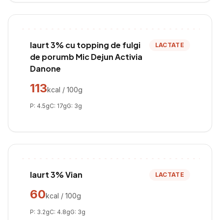
Iaurt 3% cu topping de fulgi
LACTATE
de porumb Mic Dejun Activia
Danone
113
kcal / 100g
P:
4.5
g
C:
17
g
G:
3
g
Iaurt 3% Vian
LACTATE
60
kcal / 100g
P:
3.2
g
C:
4.8
g
G:
3
g