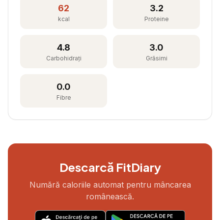
62
3.2
kcal
Proteine
4.8
3.0
Carbohidrați
Grăsimi
0.0
Fibre
Descarcă FitDiary
Numără caloriile automat pentru mâncarea
românească.