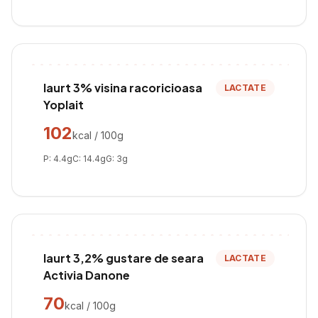
Iaurt 3% visina racoricioasa
LACTATE
Yoplait
102
kcal / 100g
P:
4.4
g
C:
14.4
g
G:
3
g
Iaurt 3,2% gustare de seara
LACTATE
Activia Danone
70
kcal / 100g