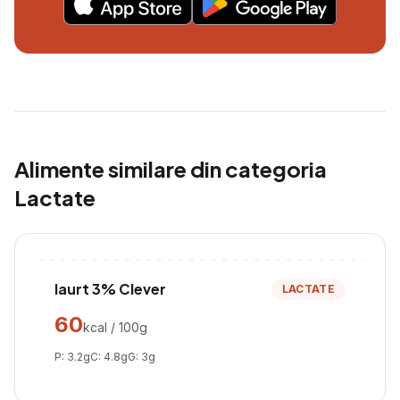
Alimente similare din categoria
Lactate
Iaurt 3% Clever
LACTATE
60
kcal / 100g
P:
3.2
g
C:
4.8
g
G:
3
g