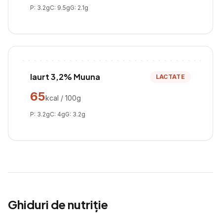
P:
3.2
g
C:
9.5
g
G:
2.1
g
Iaurt 3,2% Muuna
LACTATE
65
kcal / 100g
P:
3.2
g
C:
4
g
G:
3.2
g
Ghiduri de nutriție