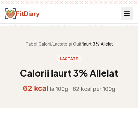
Salt la conținut
FitDiary
Tabel Calorii
/
Lactate și Ouă
/
Iaurt 3% Allelat
LACTATE
Calorii
Iaurt 3% Allelat
62
kcal
la 100g ·
62
kcal per
100g