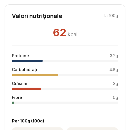
Valori nutriționale
la 100g
62
kcal
Proteine
3.2
g
Carbohidrați
4.8
g
Grăsimi
3
g
Fibre
0
g
Per
100g
(
100
g)