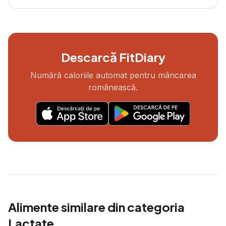
Descarcă FitDiary
Numără caloriile automat pentru mâncarea
românească.
Alimente similare din categoria
Lactate