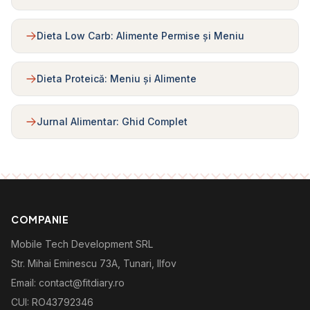
Dieta Low Carb: Alimente Permise și Meniu
Dieta Proteică: Meniu și Alimente
Jurnal Alimentar: Ghid Complet
COMPANIE
Mobile Tech Development SRL
Str. Mihai Eminescu 73A, Tunari, Ilfov
Email: contact@fitdiary.ro
CUI: RO43792346