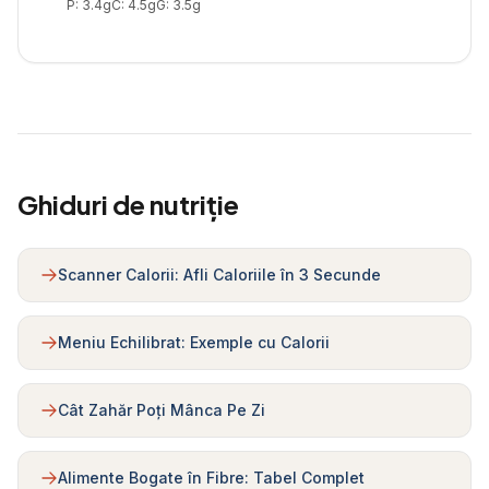
P:
3.4
g
C:
4.5
g
G:
3.5
g
Ghiduri de nutriție
Scanner Calorii: Afli Caloriile în 3 Secunde
Meniu Echilibrat: Exemple cu Calorii
Cât Zahăr Poți Mânca Pe Zi
Alimente Bogate în Fibre: Tabel Complet