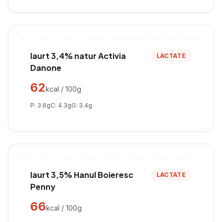
Iaurt 3,4% natur Activia
LACTATE
Danone
62
kcal / 100g
P:
3.6
g
C:
4.3
g
G:
3.4
g
Iaurt 3,5% Hanul Boieresc
LACTATE
Penny
66
kcal / 100g