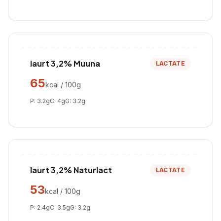
Iaurt 3,2% Muuna
LACTATE
65
kcal / 100g
P:
3.2
g
C:
4
g
G:
3.2
g
Iaurt 3,2% Naturlact
LACTATE
53
kcal / 100g
P:
2.4
g
C:
3.5
g
G:
3.2
g