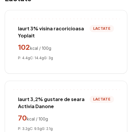
Iaurt 3% visina racoricioasa
LACTATE
Yoplait
102
kcal / 100g
P:
4.4
g
C:
14.4
g
G:
3
g
Iaurt 3,2% gustare de seara
LACTATE
Activia Danone
70
kcal / 100g
P:
3.2
g
C:
9.5
g
G:
2.1
g