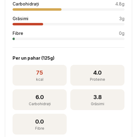
Carbohidrați
4.8
g
Grăsimi
3
g
Fibre
0
g
Per
un pahar
(
125
g)
75
4.0
kcal
Proteine
6.0
3.8
Carbohidrați
Grăsimi
0.0
Fibre