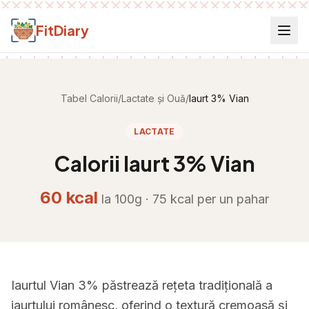
Salt la conținut
FitDiary
Tabel Calorii
/
Lactate și Ouă
/
Iaurt 3% Vian
LACTATE
Calorii
Iaurt 3% Vian
60
kcal
la 100g ·
75
kcal per
un pahar
Iaurtul Vian 3% păstrează rețeta tradițională a
iaurtului românesc, oferind o textură cremoasă și