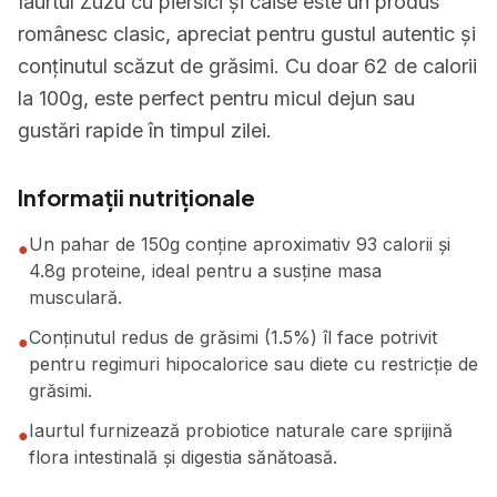
Iaurtul Zuzu cu piersici și caise este un produs
românesc clasic, apreciat pentru gustul autentic și
conținutul scăzut de grăsimi. Cu doar 62 de calorii
la 100g, este perfect pentru micul dejun sau
gustări rapide în timpul zilei.
Informații nutriționale
Un pahar de 150g conține aproximativ 93 calorii și
●
4.8g proteine, ideal pentru a susține masa
musculară.
Conținutul redus de grăsimi (1.5%) îl face potrivit
●
pentru regimuri hipocalorice sau diete cu restricție de
grăsimi.
Iaurtul furnizează probiotice naturale care sprijină
●
flora intestinală și digestia sănătoasă.