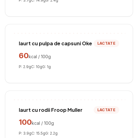
P:
3.7
g
C:
14.9
g
G:
2.4
g
Iaurt cu pulpa de capsuni Oke
LACTATE
60
kcal / 100g
P:
2.9
g
C:
10
g
G:
1
g
Iaurt cu rodii Froop Muller
LACTATE
100
kcal / 100g
P:
3.9
g
C:
15.5
g
G:
2.2
g