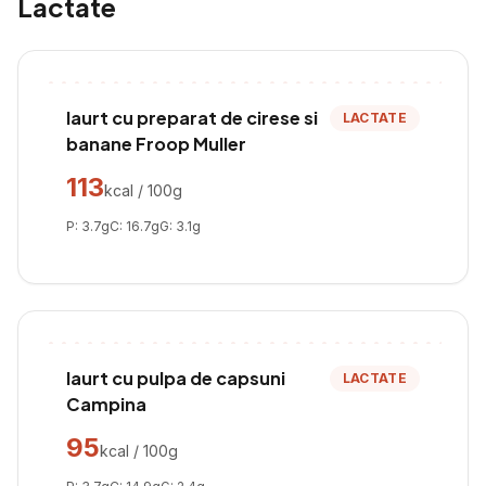
Lactate
Iaurt cu preparat de cirese si
LACTATE
banane Froop Muller
113
kcal / 100g
P:
3.7
g
C:
16.7
g
G:
3.1
g
Iaurt cu pulpa de capsuni
LACTATE
Campina
95
kcal / 100g