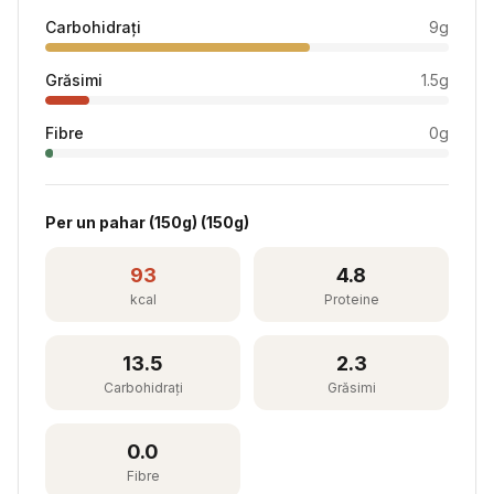
Carbohidrați
9
g
Grăsimi
1.5
g
Fibre
0
g
Per
un pahar (150g)
(
150
g)
93
4.8
kcal
Proteine
13.5
2.3
Carbohidrați
Grăsimi
0.0
Fibre