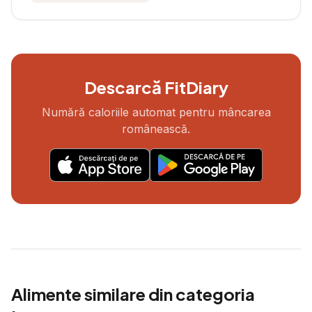
Descarcă FitDiary
Numără caloriile automat pentru mâncarea
românească.
Alimente similare din categoria