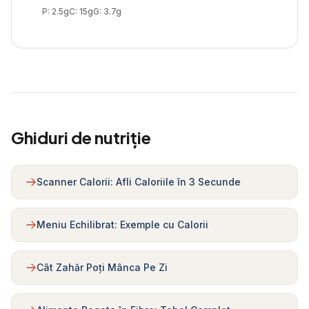
P:
2.5
g
C:
15
g
G:
3.7
g
Ghiduri de nutriție
Scanner Calorii: Afli Caloriile în 3 Secunde
Meniu Echilibrat: Exemple cu Calorii
Cât Zahăr Poți Mânca Pe Zi