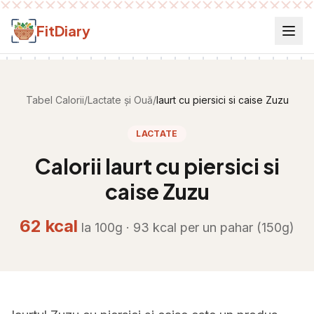
Salt la conținut
FitDiary
Tabel Calorii
/
Lactate și Ouă
/
Iaurt cu piersici si caise Zuzu
LACTATE
Calorii
Iaurt cu piersici si
caise Zuzu
62
kcal
la 100g ·
93
kcal per
un pahar (150g)