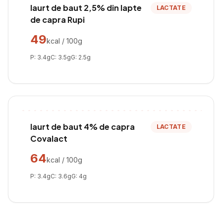
Iaurt de baut 2,5% din lapte
LACTATE
de capra Rupi
49
kcal / 100g
P:
3.4
g
C:
3.5
g
G:
2.5
g
Iaurt de baut 4% de capra
LACTATE
Covalact
64
kcal / 100g
P:
3.4
g
C:
3.6
g
G:
4
g