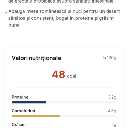
de efectele probiotice asupra sănătății intestinale.
Adaugă miere românească și nuci pentru un desert
✓
sănătos și consistent, bogat în proteine și grăsimi
bune.
Valori nutriționale
la 100g
48
kcal
Proteine
3.2
g
Carbohidrați
4.5
g
Grăsimi
2
g