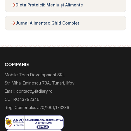
Dieta Proteică: Meniu și Alimente
Jurnal Alimentar: Ghid Complet
COMPANIE
Mobile Tech Development SRL
Str. Mihai Eminescu 73A, Tunari, Ilfov
Email: contact@fitdiary.ro
CUI: RO43792346
Reg. Comertului: J20/1001/173236