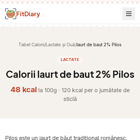
Salt la conținut
FitDiary
Tabel Calorii
/
Lactate și Ouă
/
Iaurt de baut 2% Pilos
LACTATE
Calorii
Iaurt de baut 2% Pilos
48
kcal
la 100g ·
120
kcal per
o jumătate de
sticlă
Pilos este un iaurt de băut tradițional românesc,