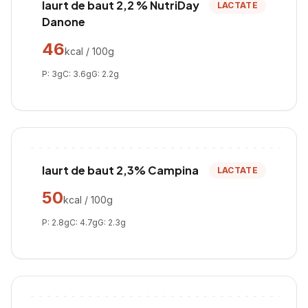
Iaurt de baut 2,2 % NutriDay
LACTATE
Danone
46
kcal / 100g
P:
3
g
C:
3.6
g
G:
2.2
g
Iaurt de baut 2,3% Campina
LACTATE
50
kcal / 100g
P:
2.8
g
C:
4.7
g
G:
2.3
g