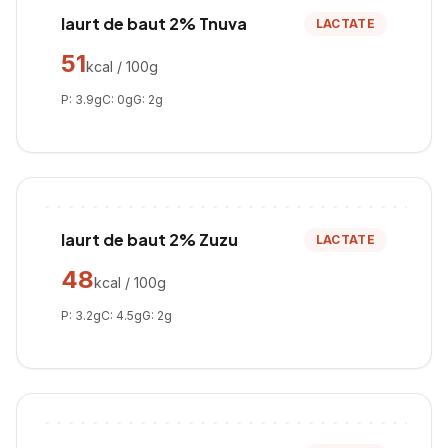
Iaurt de baut 2% Tnuva
LACTATE
51
kcal / 100g
P:
3.9
g
C:
0
g
G:
2
g
Iaurt de baut 2% Zuzu
LACTATE
48
kcal / 100g
P:
3.2
g
C:
4.5
g
G:
2
g