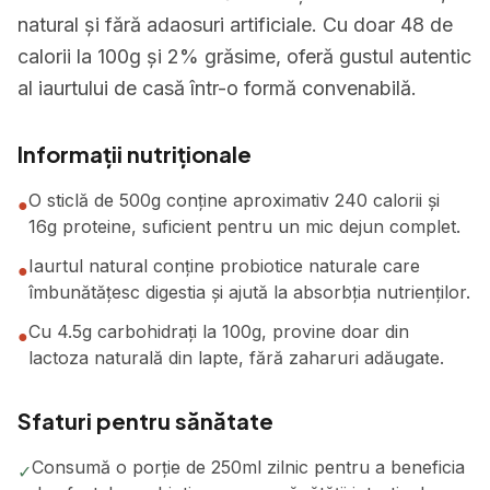
natural și fără adaosuri artificiale. Cu doar 48 de
calorii la 100g și 2% grăsime, oferă gustul autentic
al iaurtului de casă într-o formă convenabilă.
Informații nutriționale
O sticlă de 500g conține aproximativ 240 calorii și
●
16g proteine, suficient pentru un mic dejun complet.
Iaurtul natural conține probiotice naturale care
●
îmbunătățesc digestia și ajută la absorbția nutrienților.
Cu 4.5g carbohidrați la 100g, provine doar din
●
lactoza naturală din lapte, fără zaharuri adăugate.
Sfaturi pentru sănătate
Consumă o porție de 250ml zilnic pentru a beneficia
✓