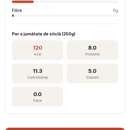
Fibre
0
g
Per
o jumătate de sticlă
(
250
g)
120
8.0
kcal
Proteine
11.3
5.0
Carbohidrați
Grăsimi
0.0
Fibre