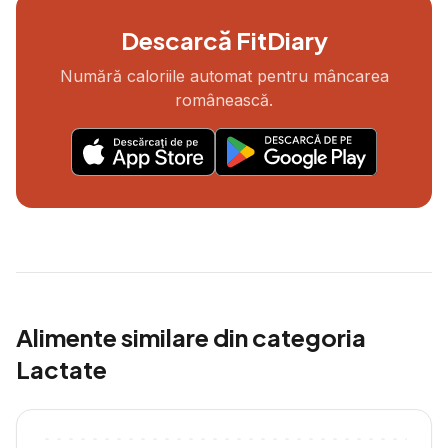
Descarcă FitDiary
Numără caloriile automat pentru mâncarea
românească.
Alimente similare din categoria
Lactate