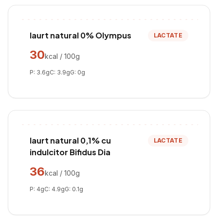
Iaurt natural 0% Olympus
LACTATE
30
kcal / 100g
P:
3.6
g
C:
3.9
g
G:
0
g
Iaurt natural 0,1% cu
LACTATE
indulcitor Bifidus Dia
36
kcal / 100g
P:
4
g
C:
4.9
g
G:
0.1
g