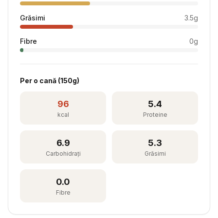
Grăsimi
3.5
g
Fibre
0
g
Per
o cană
(
150
g)
96
5.4
kcal
Proteine
6.9
5.3
Carbohidrați
Grăsimi
0.0
Fibre