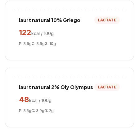
Iaurt natural 10% Griego
LACTATE
122
kcal / 100g
P:
3.6
g
C:
3.9
g
G:
10
g
Iaurt natural 2% Oly Olympus
LACTATE
48
kcal / 100g
P:
3.5
g
C:
3.9
g
G:
2
g