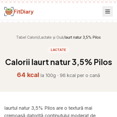
Salt la conținut
FitDiary
Tabel Calorii
/
Lactate și Ouă
/
Iaurt natur 3,5% Pilos
LACTATE
Calorii
Iaurt natur 3,5% Pilos
64
kcal
la 100g ·
96
kcal per
o cană
Iaurtul natur 3,5% Pilos are o textură mai
cremoasă datorită conținutului moderat de