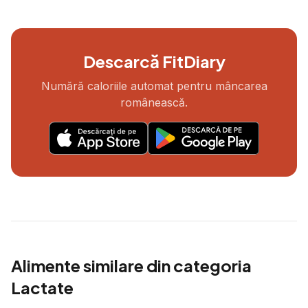
Descarcă FitDiary
Numără caloriile automat pentru mâncarea
românească.
Alimente similare din categoria
Lactate