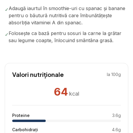
Adaugă iaurtul în smoothie-uri cu spanac și banane
✓
pentru o băutură nutritivă care îmbunătățește
absorbția vitaminei A din spanac.
Folosește ca bază pentru sosuri la carne la grătar
✓
sau legume coapte, înlocuind smântâna grasă.
Valori nutriționale
la 100g
64
kcal
Proteine
3.6
g
Carbohidrați
4.6
g