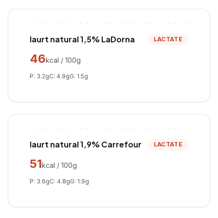
Iaurt natural 1,5% LaDorna
LACTATE
46
kcal / 100g
P:
3.2
g
C:
4.9
g
G:
1.5
g
Iaurt natural 1,9% Carrefour
LACTATE
51
kcal / 100g
P:
3.6
g
C:
4.8
g
G:
1.9
g