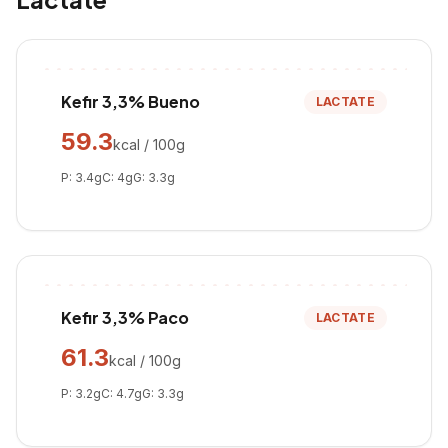
Kefir 3,3% Bueno
LACTATE
59.3
kcal / 100g
P:
3.4
g
C:
4
g
G:
3.3
g
Kefir 3,3% Paco
LACTATE
61.3
kcal / 100g
P:
3.2
g
C:
4.7
g
G:
3.3
g