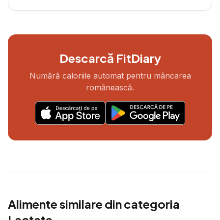
Descarcă FitDiary
Numără caloriile automat pentru mâncarea
românească.
Alimente similare din categoria
Lactate