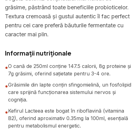
grăsime, păstrând toate beneficiile probioticelor.
Textura cremoasă și gustul autentic îl fac perfect
pentru cei care preferă băuturile fermentate cu
caracter mai plin.
Informații nutriționale
O cană de 250ml conține 147.5 calorii, 8g proteine și
●
7g grăsimi, oferind sațietate pentru 3-4 ore.
Grăsimile din lapte conțin sfingomielină, un fosfolipid
●
care sprijină funcționarea sistemului nervos și
cogniția.
Kefirul Lacteea este bogat în riboflavină (vitamina
●
B2), oferind aproximativ 0.35mg la 100ml, esențială
pentru metabolismul energetic.