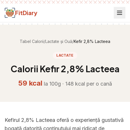
Salt la conținut
FitDiary
Tabel Calorii
/
Lactate și Ouă
/
Kefir 2,8% Lacteea
LACTATE
Calorii
Kefir 2,8% Lacteea
59
kcal
la 100g ·
148
kcal per
o cană
Kefirul 2,8% Lacteea oferă o experiență gustativă
bogată datorită conținutului mai ridicat de