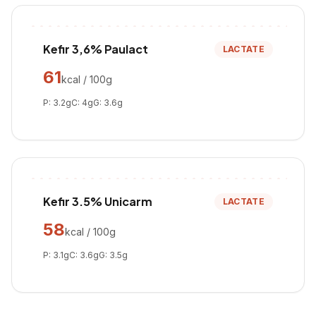
Kefir 3,6% Paulact
LACTATE
61
kcal / 100g
P:
3.2
g
C:
4
g
G:
3.6
g
Kefir 3.5% Unicarm
LACTATE
58
kcal / 100g
P:
3.1
g
C:
3.6
g
G:
3.5
g