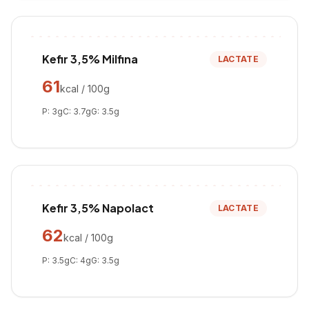
Kefir 3,5% Milfina
LACTATE
61
kcal / 100g
P:
3
g
C:
3.7
g
G:
3.5
g
Kefir 3,5% Napolact
LACTATE
62
kcal / 100g
P:
3.5
g
C:
4
g
G:
3.5
g