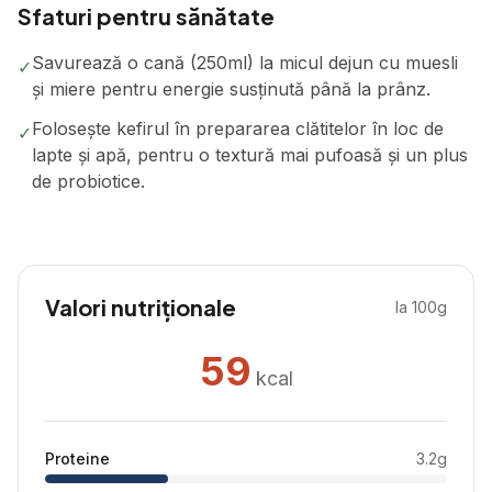
Sfaturi pentru sănătate
Savurează o cană (250ml) la micul dejun cu muesli
✓
și miere pentru energie susținută până la prânz.
Folosește kefirul în prepararea clătitelor în loc de
✓
lapte și apă, pentru o textură mai pufoasă și un plus
de probiotice.
Valori nutriționale
la 100g
59
kcal
Proteine
3.2
g