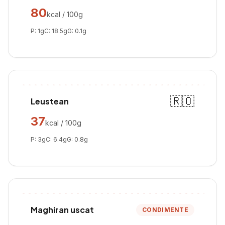
80
kcal / 100g
P:
1
g
C:
18.5
g
G:
0.1
g
🇷🇴
Leustean
37
kcal / 100g
P:
3
g
C:
6.4
g
G:
0.8
g
Maghiran uscat
CONDIMENTE