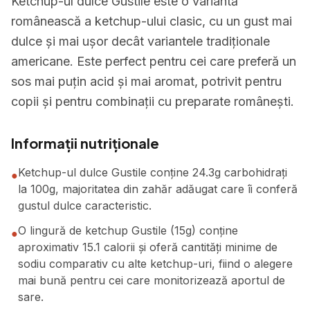
Ketchup-ul dulce Gustile este o variantă
românească a ketchup-ului clasic, cu un gust mai
dulce și mai ușor decât variantele tradiționale
americane. Este perfect pentru cei care preferă un
sos mai puțin acid și mai aromat, potrivit pentru
copii și pentru combinații cu preparate românești.
Informații nutriționale
Ketchup-ul dulce Gustile conține 24.3g carbohidrați
●
la 100g, majoritatea din zahăr adăugat care îi conferă
gustul dulce caracteristic.
O lingură de ketchup Gustile (15g) conține
●
aproximativ 15.1 calorii și oferă cantități minime de
sodiu comparativ cu alte ketchup-uri, fiind o alegere
mai bună pentru cei care monitorizează aportul de
sare.