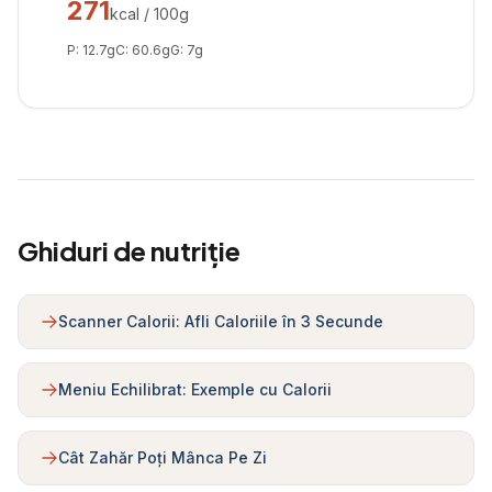
271
kcal / 100g
P:
12.7
g
C:
60.6
g
G:
7
g
Ghiduri de nutriție
Scanner Calorii: Afli Caloriile în 3 Secunde
Meniu Echilibrat: Exemple cu Calorii
Cât Zahăr Poți Mânca Pe Zi