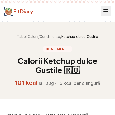
Salt la conținut
FitDiary
Tabel Calorii
/
Condimente
/
Ketchup dulce Gustile
CONDIMENTE
Calorii
Ketchup dulce
Gustile
🇷🇴
101
kcal
la 100g ·
15
kcal per
o lingură