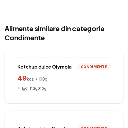
Alimente similare din categoria
Condimente
Ketchup dulce Olympia
CONDIMENTE
49
kcal / 100g
P:
1
g
C:
11.2
g
G:
0
g