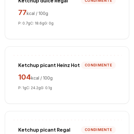
Ketchup dulce Regal
CONDIMENTE
77
kcal / 100g
P:
0.7
g
C:
18.6
g
G:
0
g
Ketchup picant Heinz Hot
CONDIMENTE
104
kcal / 100g
P:
1
g
C:
24.2
g
G:
0.1
g
Ketchup picant Regal
CONDIMENTE