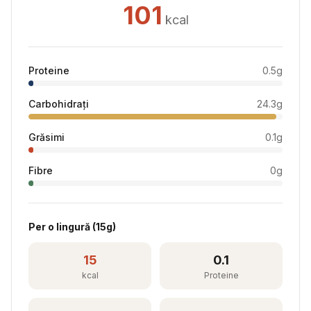
101
kcal
Proteine
0.5
g
Carbohidrați
24.3
g
Grăsimi
0.1
g
Fibre
0
g
Per
o lingură
(
15
g)
15
0.1
kcal
Proteine