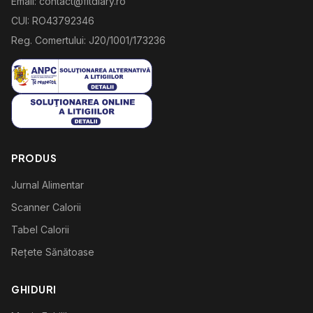
Email: contact@fitdiary.ro
CUI: RO43792346
Reg. Comertului: J20/1001/173236
PRODUS
Jurnal Alimentar
Scanner Calorii
Tabel Calorii
Rețete Sănătoase
GHIDURI