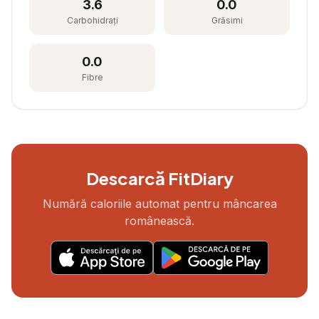
3.6
0.0
Carbohidrați
Grăsimi
0.0
Fibre
Descarcă FitDiary
Numără caloriile automat pentru mâncarea
românească.