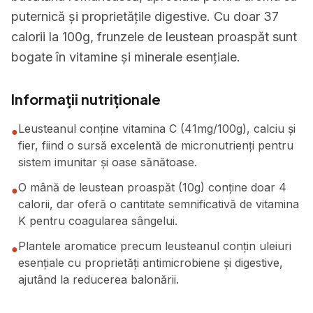
puternică și proprietățile digestive. Cu doar 37
calorii la 100g, frunzele de leustean proaspăt sunt
bogate în vitamine și minerale esențiale.
Informații nutriționale
Leusteanul conține vitamina C (41mg/100g), calciu și
●
fier, fiind o sursă excelentă de micronutrienți pentru
sistem imunitar și oase sănătoase.
O mână de leustean proaspăt (10g) conține doar 4
●
calorii, dar oferă o cantitate semnificativă de vitamina
K pentru coagularea sângelui.
Plantele aromatice precum leusteanul conțin uleiuri
●
esențiale cu proprietăți antimicrobiene și digestive,
ajutând la reducerea balonării.