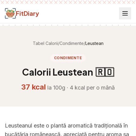
Salt la conținut
FitDiary
Tabel Calorii
/
Condimente
/
Leustean
CONDIMENTE
Calorii
Leustean
🇷🇴
37
kcal
la 100g ·
4
kcal per
o mână
Leusteanul este o plantă aromatică tradițională în
bucătăria românească, apreciată pentru aroma sa