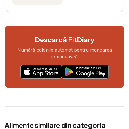
Descarcă FitDiary
Numără caloriile automat pentru mâncarea
românească.
Alimente similare din categoria