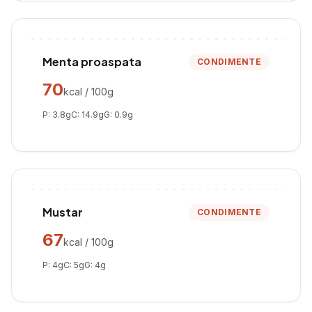
Menta proaspata
CONDIMENTE
70
kcal / 100g
P:
3.8
g
C:
14.9
g
G:
0.9
g
Mustar
CONDIMENTE
67
kcal / 100g
P:
4
g
C:
5
g
G:
4
g