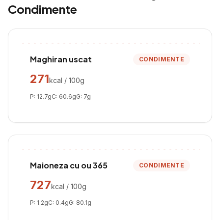
Condimente
Maghiran uscat
CONDIMENTE
271
kcal / 100g
P:
12.7
g
C:
60.6
g
G:
7
g
Maioneza cu ou 365
CONDIMENTE
727
kcal / 100g
P:
1.2
g
C:
0.4
g
G:
80.1
g