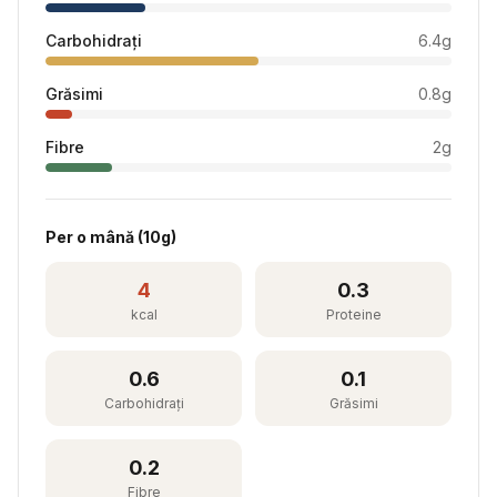
Carbohidrați
6.4
g
Grăsimi
0.8
g
Fibre
2
g
Per
o mână
(
10
g)
4
0.3
kcal
Proteine
0.6
0.1
Carbohidrați
Grăsimi
0.2
Fibre