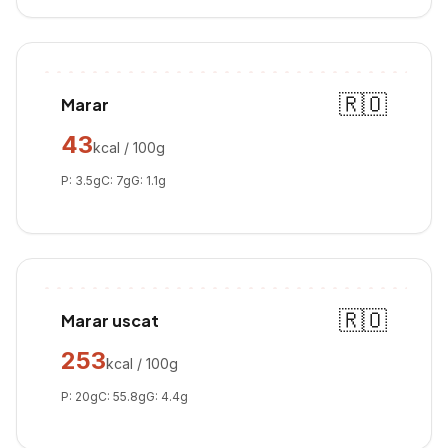
🇷🇴
Marar
43
kcal / 100g
P:
3.5
g
C:
7
g
G:
1.1
g
🇷🇴
Marar uscat
253
kcal / 100g
P:
20
g
C:
55.8
g
G:
4.4
g