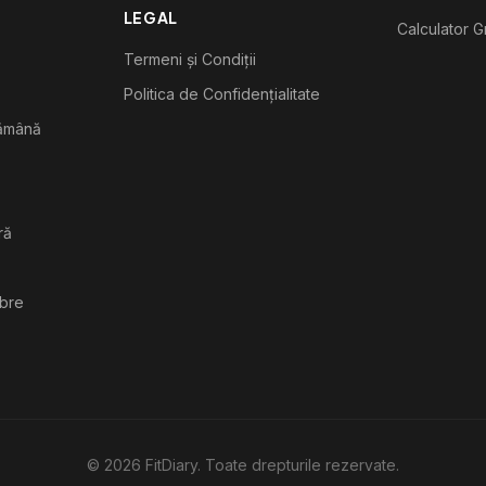
LEGAL
Calculator G
Termeni și Condiții
Politica de Confidențialitate
tămână
ră
ibre
©
2026
FitDiary. Toate drepturile rezervate.