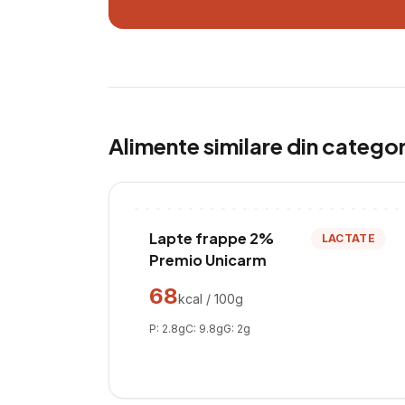
Alimente similare din catego
Lapte frappe 2%
LACTATE
Premio Unicarm
68
kcal / 100g
P:
2.8
g
C:
9.8
g
G:
2
g