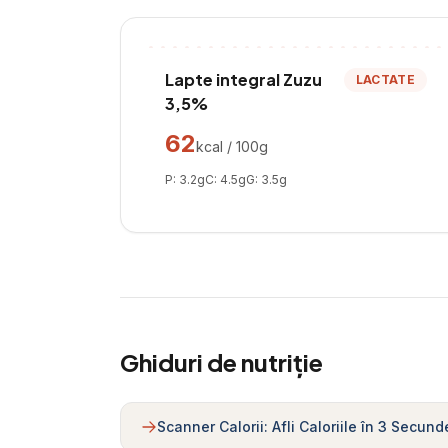
Lapte integral Zuzu
LACTATE
3,5%
62
kcal / 100g
P:
3.2
g
C:
4.5
g
G:
3.5
g
Ghiduri de nutriție
Scanner Calorii: Afli Caloriile în 3 Secund