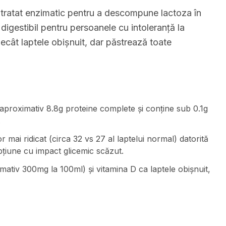
 tratat enzimatic pentru a descompune lactoza în
digestibil pentru persoanele cu intoleranță la
ecât laptele obișnuit, dar păstrează toate
aproximativ 8.8g proteine complete și conține sub 0.1g
.
 mai ridicat (circa 32 vs 27 al laptelui normal) datorită
iune cu impact glicemic scăzut.
imativ 300mg la 100ml) și vitamina D ca laptele obișnuit,