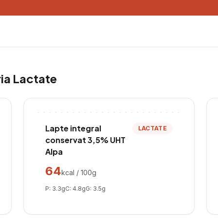
ria
Lactate
Lapte integral
LACTATE
conservat 3,5% UHT
Alpa
64
kcal / 100g
P:
3.3
g
C:
4.8
g
G:
3.5
g