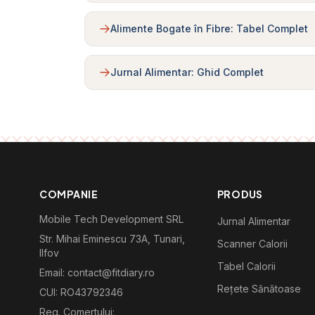
Alimente Bogate în Fibre: Tabel Complet
Jurnal Alimentar: Ghid Complet
COMPANIE
PRODUS
Mobile Tech Development SRL
Jurnal Alimentar
Str. Mihai Eminescu 73A, Tunari,
Scanner Calorii
Ilfov
Tabel Calorii
Email: contact@fitdiary.ro
Rețete Sănătoase
CUI: RO43792346
Reg. Comertului: