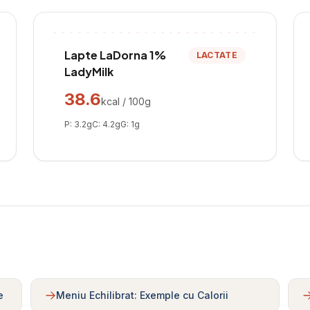
Lapte LaDorna 1%
LACTATE
LadyMilk
38.6
kcal / 100g
P:
3.2
g
C:
4.2
g
G:
1
g
e
Meniu Echilibrat: Exemple cu Calorii