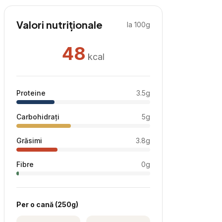
Valori nutriționale
la 100g
48
kcal
Proteine
3.5
g
Carbohidrați
5
g
Grăsimi
3.8
g
Fibre
0
g
Per
o cană
(
250
g)