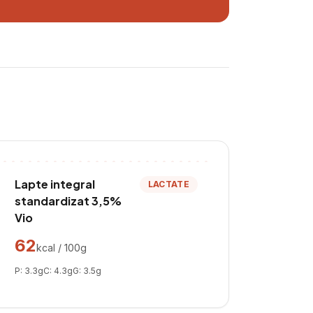
Lapte integral
LACTATE
standardizat 3,5%
Vio
62
kcal / 100g
P:
3.3
g
C:
4.3
g
G:
3.5
g