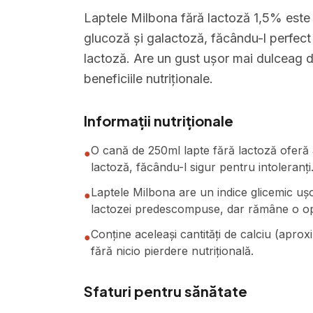
Laptele Milbona fără lactoză 1,5% este
glucoză și galactoză, făcându-l perfect 
lactoză. Are un gust ușor mai dulceag d
beneficiile nutriționale.
Informații nutriționale
O cană de 250ml lapte fără lactoză oferă 
●
lactoză, făcându-l sigur pentru intoleranți
Laptele Milbona are un indice glicemic ușor
●
lactozei predescompuse, dar rămâne o opț
Conține aceleași cantități de calciu (aprox
●
fără nicio pierdere nutrițională.
Sfaturi pentru sănătate