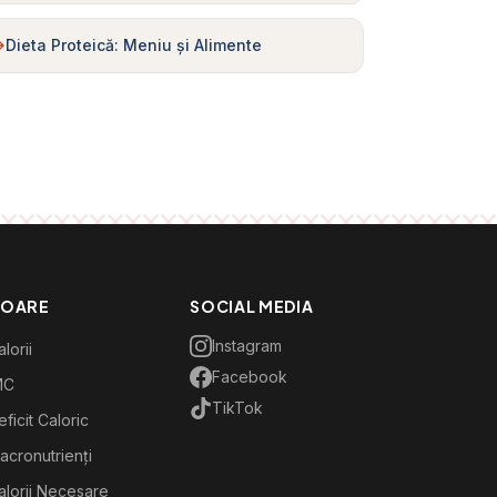
Dieta Proteică: Meniu și Alimente
TOARE
SOCIAL MEDIA
Instagram
lorii
Facebook
MC
TikTok
ficit Caloric
acronutrienți
alorii Necesare