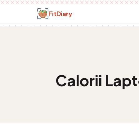
Salt la conținut
FitDiary
Calorii
Lapt