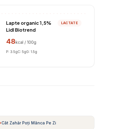
Lapte organic 1,5%
LACTATE
Lidl Biotrend
48
kcal / 100g
P:
3.5
g
C:
5
g
G:
1.5
g
Cât Zahăr Poți Mânca Pe Zi