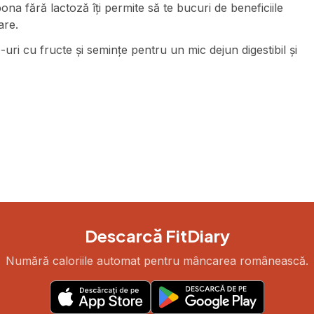
bona fără lactoză îți permite să te bucuri de beneficiile
are.
uri cu fructe și semințe pentru un mic dejun digestibil și
Descarcă FitDiary
Numără caloriile automat pentru mâncarea românească.