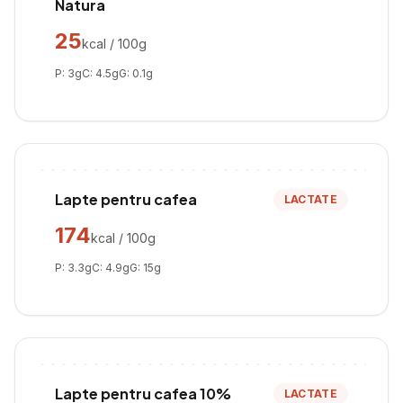
Natura
25
kcal / 100g
P:
3
g
C:
4.5
g
G:
0.1
g
Lapte pentru cafea
LACTATE
174
kcal / 100g
P:
3.3
g
C:
4.9
g
G:
15
g
Lapte pentru cafea 10%
LACTATE