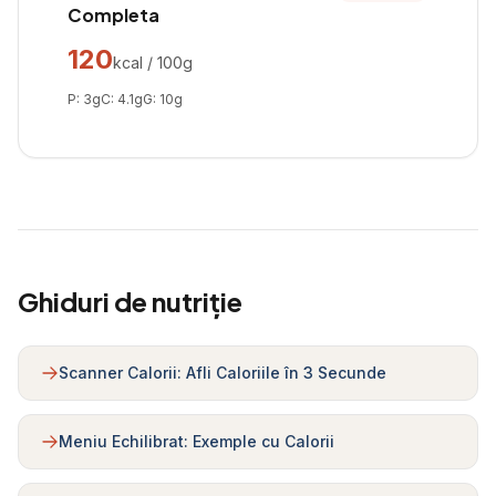
Completa
120
kcal / 100g
P:
3
g
C:
4.1
g
G:
10
g
Ghiduri de nutriție
Scanner Calorii: Afli Caloriile în 3 Secunde
Meniu Echilibrat: Exemple cu Calorii