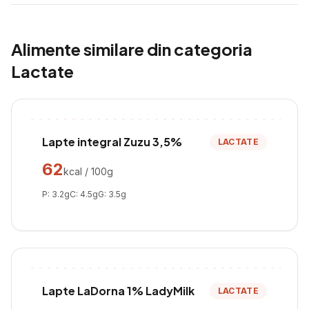
Alimente similare din categoria
Lactate
Lapte integral Zuzu 3,5%
LACTATE
62
kcal / 100g
P:
3.2
g
C:
4.5
g
G:
3.5
g
Lapte LaDorna 1% LadyMilk
LACTATE