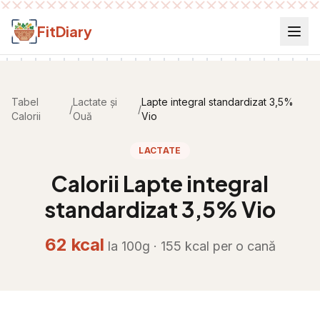
Salt la conținut
FitDiary
Tabel
Lactate și
Lapte integral standardizat 3,5%
/
/
Calorii
Ouă
Vio
LACTATE
Calorii
Lapte integral
standardizat 3,5% Vio
62
kcal
la 100g ·
155
kcal per
o cană