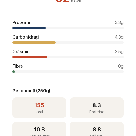
kcal
Proteine
3.3
g
Carbohidrați
4.3
g
Grăsimi
3.5
g
Fibre
0
g
Per
o cană
(
250
g)
155
8.3
kcal
Proteine
10.8
8.8