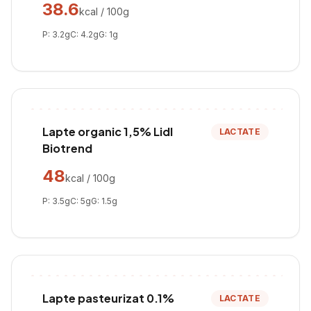
38.6
kcal / 100g
P:
3.2
g
C:
4.2
g
G:
1
g
Lapte organic 1,5% Lidl
LACTATE
Biotrend
48
kcal / 100g
P:
3.5
g
C:
5
g
G:
1.5
g
Lapte pasteurizat 0.1%
LACTATE