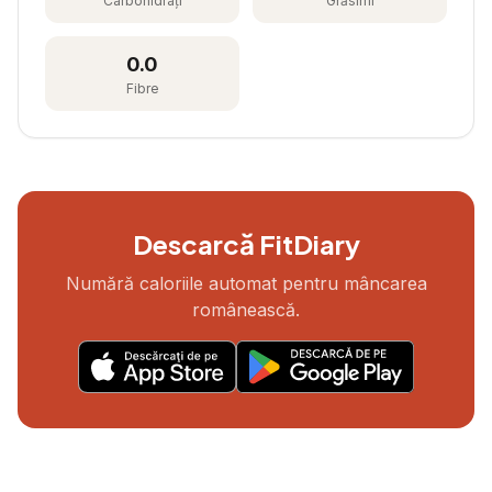
Carbohidrați
Grăsimi
0.0
Fibre
Descarcă FitDiary
Numără caloriile automat pentru mâncarea
românească.