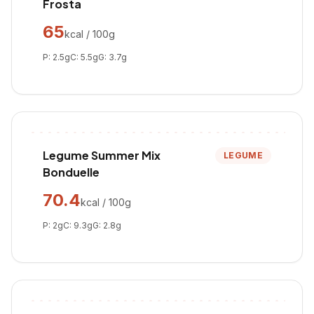
Frosta
65
kcal / 100g
P:
2.5
g
C:
5.5
g
G:
3.7
g
Legume Summer Mix
LEGUME
Bonduelle
70.4
kcal / 100g
P:
2
g
C:
9.3
g
G:
2.8
g