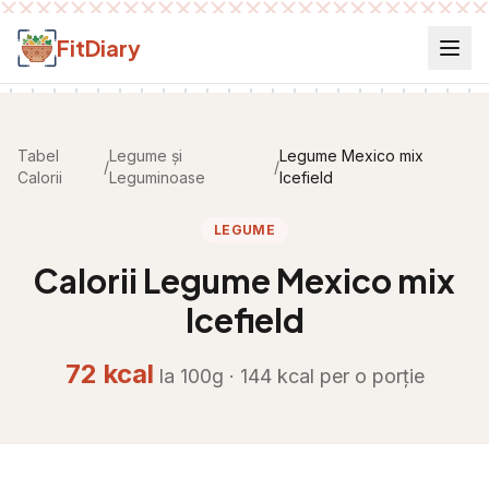
Salt la conținut
FitDiary
Tabel
Legume și
Legume Mexico mix
/
/
Calorii
Leguminoase
Icefield
LEGUME
Calorii
Legume Mexico mix
Icefield
72
kcal
la 100g ·
144
kcal per
o porție