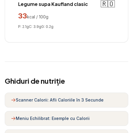
🇷🇴
Legume supa Kaufland clasic
33
kcal / 100g
P:
2.1
g
C:
3.9
g
G:
0.2
g
Ghiduri de nutriție
Scanner Calorii: Afli Caloriile în 3 Secunde
Meniu Echilibrat: Exemple cu Calorii