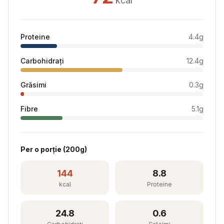
kcal
Proteine
4.4
g
Carbohidrați
12.4
g
Grăsimi
0.3
g
Fibre
5.1
g
Per
o porție
(
200
g)
144
8.8
kcal
Proteine
24.8
0.6