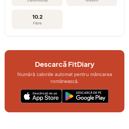
Carbohidrați
Grăsimi
10.2
Fibre
Descarcă FitDiary
Numără caloriile automat pentru mâncarea
românească.