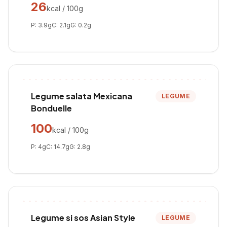
26
kcal / 100g
P:
3.9
g
C:
2.1
g
G:
0.2
g
Legume salata Mexicana
LEGUME
Bonduelle
100
kcal / 100g
P:
4
g
C:
14.7
g
G:
2.8
g
Legume si sos Asian Style
LEGUME