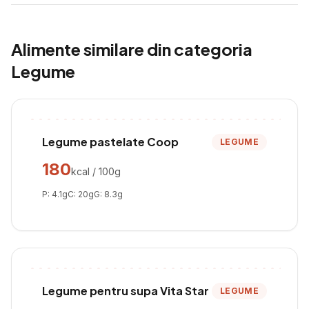
Alimente similare din categoria
Legume
Legume pastelate Coop
LEGUME
180
kcal / 100g
P:
4.1
g
C:
20
g
G:
8.3
g
Legume pentru supa Vita Star
LEGUME