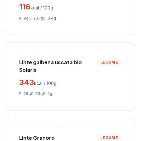
116
kcal / 100g
P:
9
g
C:
20.1
g
G:
0.4
g
Linte galbena uscata bio
LEGUME
Solaris
343
kcal / 100g
P:
26
g
C:
53
g
G:
2
g
Linte Granoro
LEGUME