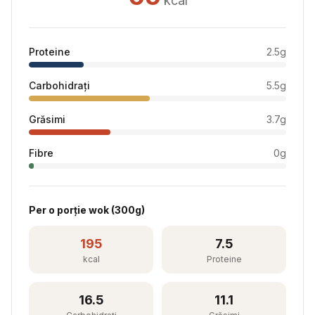
kcal
Proteine
2.5
g
Carbohidrați
5.5
g
Grăsimi
3.7
g
Fibre
0
g
Per
o porție wok
(
300
g)
195
7.5
kcal
Proteine
16.5
11.1