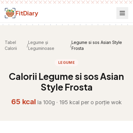
Salt la conținut
FitDiary
Tabel
Legume și
Legume si sos Asian Style
/
/
Calorii
Leguminoase
Frosta
LEGUME
Calorii
Legume si sos Asian
Style Frosta
65
kcal
la 100g ·
195
kcal per
o porție wok