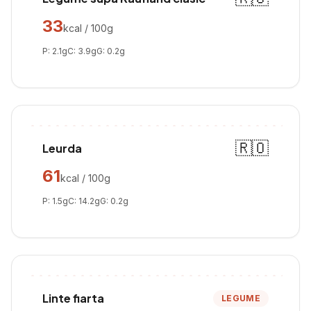
33
kcal / 100g
P:
2.1
g
C:
3.9
g
G:
0.2
g
🇷🇴
Leurda
61
kcal / 100g
P:
1.5
g
C:
14.2
g
G:
0.2
g
Linte fiarta
LEGUME