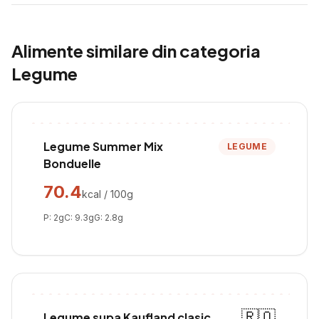
Alimente similare din categoria
Legume
Legume Summer Mix
LEGUME
Bonduelle
70.4
kcal / 100g
P:
2
g
C:
9.3
g
G:
2.8
g
🇷🇴
Legume supa Kaufland clasic