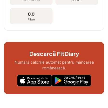
Carbohidrați
Grăsimi
0.0
Fibre
Descarcă FitDiary
Numără caloriile automat pentru mâncarea
românească.