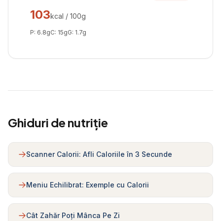
103
kcal / 100g
P:
6.8
g
C:
15
g
G:
1.7
g
Ghiduri de nutriție
Scanner Calorii: Afli Caloriile în 3 Secunde
Meniu Echilibrat: Exemple cu Calorii
Cât Zahăr Poți Mânca Pe Zi