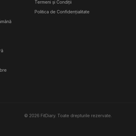
Termeni și Condiții
Politica de Confidențialitate
tămână
ră
ibre
©
2026
FitDiary. Toate drepturile rezervate.