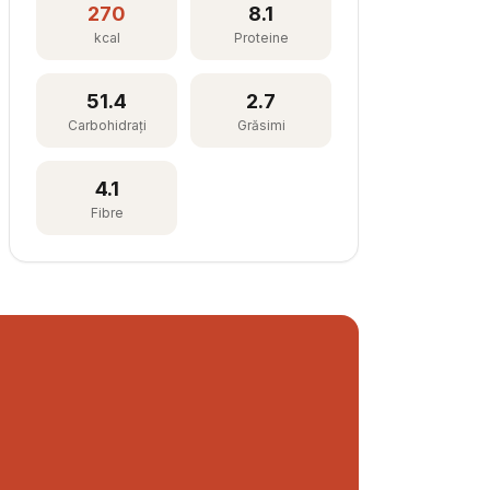
270
8.1
kcal
Proteine
51.4
2.7
Carbohidrați
Grăsimi
4.1
Fibre