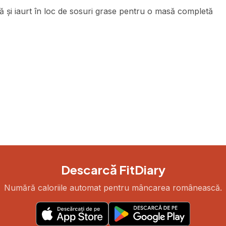
ată și iaurt în loc de sosuri grase pentru o masă completă
Descarcă FitDiary
Numără caloriile automat pentru mâncarea românească.