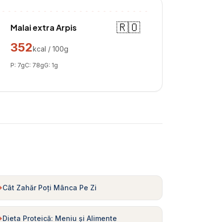
🇷🇴
Malai extra Arpis
352
kcal / 100g
P:
7
g
C:
78
g
G:
1
g
Cât Zahăr Poți Mânca Pe Zi
Dieta Proteică: Meniu și Alimente