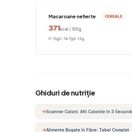
Macaroane nefierte
CEREALE
371
kcal / 100g
P:
13
g
C:
74.7
g
G:
1.5
g
Ghiduri de nutriție
Scanner Calorii: Afli Caloriile în 3 Secund
Alimente Bogate în Fibre: Tabel Complet