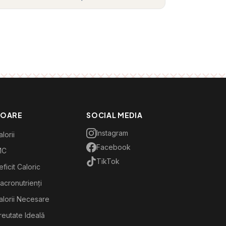
TOARE
SOCIAL MEDIA
Instagram
lorii
Facebook
MC
TikTok
ficit Caloric
acronutrienți
alorii Necesare
reutate Ideală