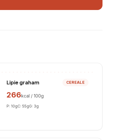
Lipie graham
CEREALE
266
kcal / 100g
P:
10
g
C:
55
g
G:
3
g