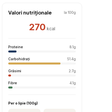
Valori nutriționale
la 100g
270
kcal
Proteine
8.1
g
Carbohidrați
51.4
g
Grăsimi
2.7
g
Fibre
4.1
g
Per
o lipie
(
100
g)