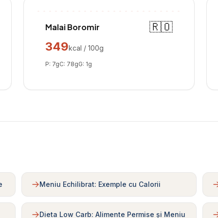
🇷🇴
Malai Boromir
349
kcal / 100g
P:
7
g
C:
78
g
G:
1
g
e
Meniu Echilibrat: Exemple cu Calorii
Dieta Low Carb: Alimente Permise și Meniu