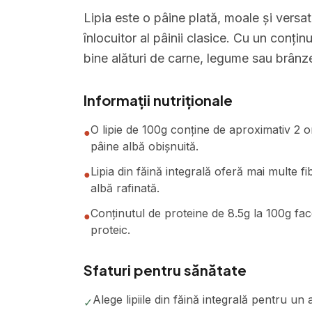
Lipia este o pâine plată, moale și versa
înlocuitor al pâinii clasice. Cu un conți
bine alături de carne, legume sau brânze
Informații nutriționale
O lipie de 100g conține de aproximativ 2 or
●
pâine albă obișnuită.
Lipia din făină integrală oferă mai multe f
●
albă rafinată.
Conținutul de proteine de 8.5g la 100g face
●
proteic.
Sfaturi pentru sănătate
Alege lipiile din făină integrală pentru un
✓