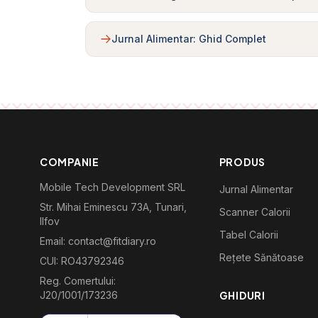
Jurnal Alimentar: Ghid Complet
COMPANIE
PRODUS
Mobile Tech Development SRL
Jurnal Alimentar
Str. Mihai Eminescu 73A, Tunari,
Scanner Calorii
Ilfov
Tabel Calorii
Email: contact@fitdiary.ro
Rețete Sănătoase
CUI: RO43792346
Reg. Comertului:
J20/1001/173236
GHIDURI