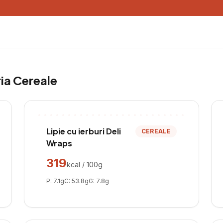
ria
Cereale
Lipie cu ierburi Deli
CEREALE
Wraps
319
kcal / 100g
P:
7.1
g
C:
53.8
g
G:
7.8
g