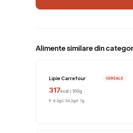
Alimente similare din catego
Lipie Carrefour
CEREALE
317
kcal / 100g
P:
9.3
g
C:
54.2
g
G:
7
g