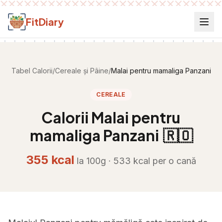
Salt la conținut
FitDiary
Tabel Calorii
/
Cereale și Pâine
/
Malai pentru mamaliga Panzani
CEREALE
Calorii
Malai pentru
mamaliga Panzani
🇷🇴
355
kcal
la 100g ·
533
kcal per
o cană