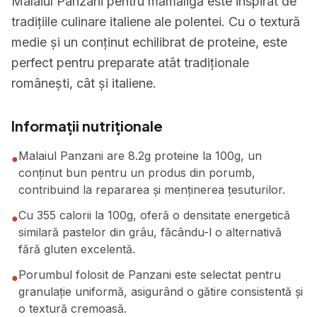
Malaiul Panzani pentru mămăligă este inspirat de
tradițiile culinare italiene ale polentei. Cu o textură
medie și un conținut echilibrat de proteine, este
perfect pentru preparate atât tradiționale
românești, cât și italiene.
Informații nutriționale
Malaiul Panzani are 8.2g proteine la 100g, un
●
conținut bun pentru un produs din porumb,
contribuind la repararea și menținerea țesuturilor.
Cu 355 calorii la 100g, oferă o densitate energetică
●
similară pastelor din grâu, făcându-l o alternativă
fără gluten excelentă.
Porumbul folosit de Panzani este selectat pentru
●
granulație uniformă, asigurând o gătire consistentă și
o textură cremoasă.