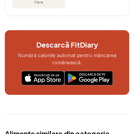
Fibre
Descarcă FitDiary
Numără caloriile automat pentru mâncarea
românească.
Alimente similare din categoria