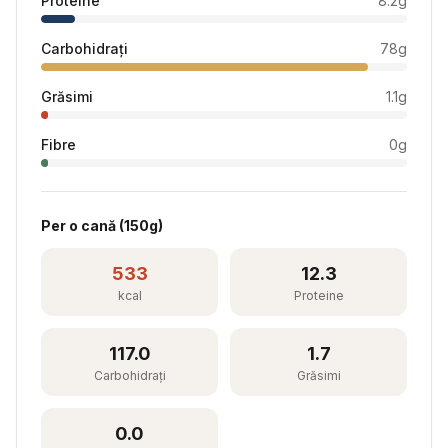
Proteine
8.2
g
Carbohidrați
78
g
Grăsimi
1.1
g
Fibre
0
g
Per
o cană
(
150
g)
533
12.3
kcal
Proteine
117.0
1.7
Carbohidrați
Grăsimi
0.0