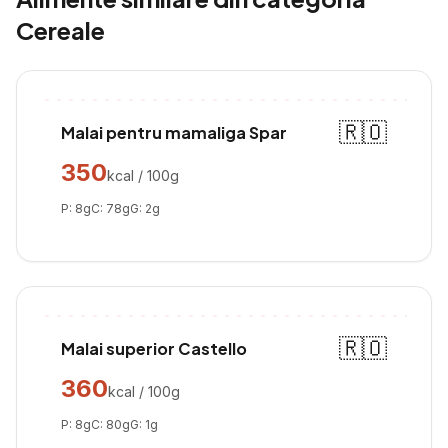
Cereale
🇷🇴
Malai pentru mamaliga Spar
350
kcal / 100g
P:
8
g
C:
78
g
G:
2
g
🇷🇴
Malai superior Castello
360
kcal / 100g
P:
8
g
C:
80
g
G:
1
g