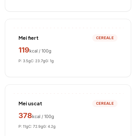
Mei fiert
CEREALE
119
kcal / 100g
P:
3.5
g
C:
23.7
g
G:
1
g
Mei uscat
CEREALE
378
kcal / 100g
P:
11
g
C:
72.9
g
G:
4.2
g