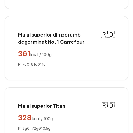
🇷🇴
Malai superior din porumb
degerminat No. 1 Carrefour
361
kcal / 100g
P:
7
g
C:
81
g
G:
1
g
🇷🇴
Malai superior Titan
328
kcal / 100g
P:
9
g
C:
72
g
G:
0.5
g