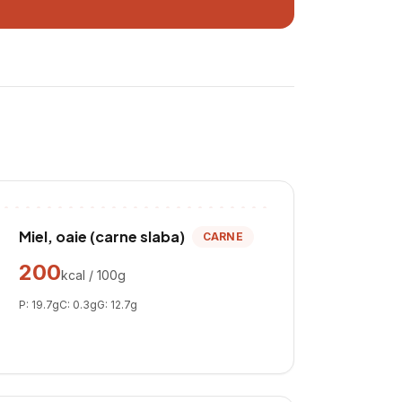
Miel, oaie (carne slaba)
CARNE
200
kcal / 100g
P:
19.7
g
C:
0.3
g
G:
12.7
g