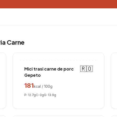
ria
Carne
🇷🇴
Mici trasi carne de porc
Gepeto
181
kcal / 100g
P:
12.7
g
C:
0
g
G:
13.9
g