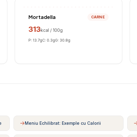
Mortadella
CARNE
313
kcal / 100g
P:
13.7
g
C:
0.3
g
G:
30.8
g
e
Meniu Echilibrat: Exemple cu Calorii