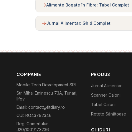
Alimente Bogate în Fibre: Tabel Complet
Jurnal Alimentar: Ghid Complet
COMPANIE
PRODUS
Mobile Tech Development SRL
Jurnal Alimentar
Str. Mihai Eminescu 73A, Tunari,
Scanner Calorii
Ilfov
Tabel Calorii
Email: contact@fitdiary.ro
Rețete Sănătoase
CUI: RO43792346
Reg. Comertului:
J20/1001/173236
GHIDURI