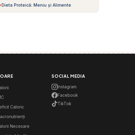
Dieta Proteică: Meniu și Alimente
TOARE
SOCIAL MEDIA
Instagram
lorii
Facebook
MC
TikTok
ficit Caloric
acronutrienți
alorii Necesare