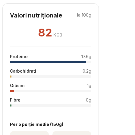
Valori nutriționale
la 100g
82
kcal
Proteine
17.6
g
Carbohidrați
0.2
g
Grăsimi
1
g
Fibre
0
g
Per
o porție medie
(
150
g)