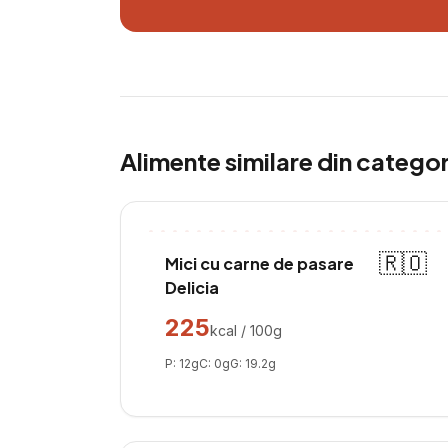
Alimente similare din catego
🇷🇴
Mici cu carne de pasare
Delicia
225
kcal / 100g
P:
12
g
C:
0
g
G:
19.2
g