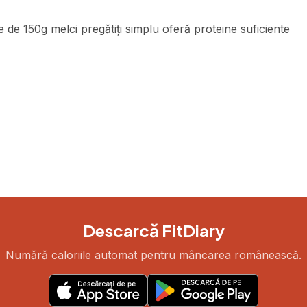
e de 150g melci pregătiți simplu oferă proteine suficiente
Descarcă FitDiary
Numără caloriile automat pentru mâncarea românească.