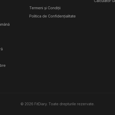
Calculator G
Termeni și Condiții
Politica de Confidențialitate
tămână
ră
ibre
©
2026
FitDiary. Toate drepturile rezervate.