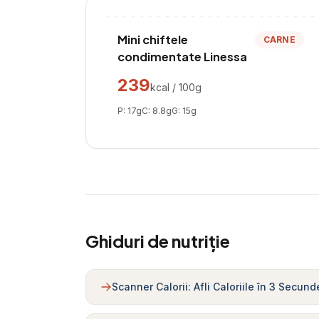
Mini chiftele
CARNE
condimentate Linessa
239
kcal / 100g
P:
17
g
C:
8.8
g
G:
15
g
Ghiduri de nutriție
Scanner Calorii: Afli Caloriile în 3 Secund