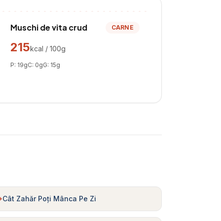
Muschi de vita crud
CARNE
215
kcal / 100g
P:
19
g
C:
0
g
G:
15
g
Cât Zahăr Poți Mânca Pe Zi