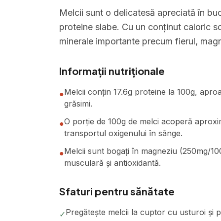
Melcii sunt o delicatesă apreciată în bu
proteine slabe. Cu un conținut caloric sc
minerale importante precum fierul, magne
Informații nutriționale
Melcii conțin 17.6g proteine la 100g, aproa
●
grăsimi.
O porție de 100g de melci acoperă aproxima
●
transportul oxigenului în sânge.
Melcii sunt bogați în magneziu (250mg/100
●
musculară și antioxidantă.
Sfaturi pentru sănătate
Pregătește melcii la cuptor cu usturoi și 
✓