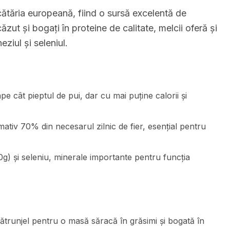
cătăria europeană, fiind o sursă excelentă de
ăzut și bogați în proteine de calitate, melcii oferă și
ziul și seleniul.
pe cât pieptul de pui, dar cu mai puține calorii și
tiv 70% din necesarul zilnic de fier, esențial pentru
g) și seleniu, minerale importante pentru funcția
pătrunjel pentru o masă săracă în grăsimi și bogată în