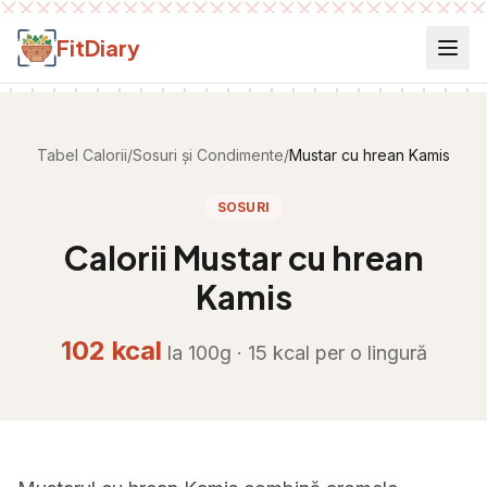
Salt la conținut
FitDiary
Tabel Calorii
/
Sosuri și Condimente
/
Mustar cu hrean Kamis
SOSURI
Calorii
Mustar cu hrean
Kamis
102
kcal
la 100g ·
15
kcal per
o lingură