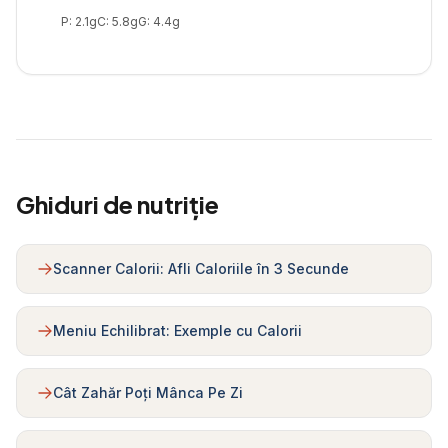
P:
2.1
g
C:
5.8
g
G:
4.4
g
Ghiduri de nutriție
Scanner Calorii: Afli Caloriile în 3 Secunde
Meniu Echilibrat: Exemple cu Calorii
Cât Zahăr Poți Mânca Pe Zi