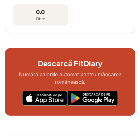
0.0
Fibre
Descarcă FitDiary
Numără caloriile automat pentru mâncarea
românească.