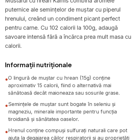
Mustarul cu hrean Kamis combină aromele
puternice ale semințelor de muștar cu piperul
hrenului, creând un condiment picant perfect
pentru carne. Cu 102 calorii la 100g, adaugă
savoare intensă fără a încărca prea mult masa cu
calorii.
Informații nutriționale
O lingură de muștar cu hrean (15g) conține
●
aproximativ 15 calorii, fiind o alternativă mai
sănătoasă decât maioneaza sau sosurile grase.
Semințele de muștar sunt bogate în seleniu și
●
magneziu, minerale importante pentru funcția
tiroidiană și sănătatea oaselor.
Hrenul conține compuși sulfurați naturali care pot
●
ajuta la degajarea căilor respiratorii și au proprietăți