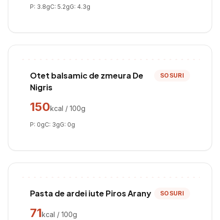
P:
3.8
g
C:
5.2
g
G:
4.3
g
Otet balsamic de zmeura De
SOSURI
Nigris
150
kcal / 100g
P:
0
g
C:
3
g
G:
0
g
Pasta de ardei iute Piros Arany
SOSURI
71
kcal / 100g