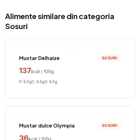
Alimente similare din categoria
Sosuri
Mustar Delhaize
SOSURI
137
kcal / 100g
P:
6.5
g
C:
6.5
g
G:
9.5
g
Mustar dulce Olympia
SOSURI
36
kcal / 100g