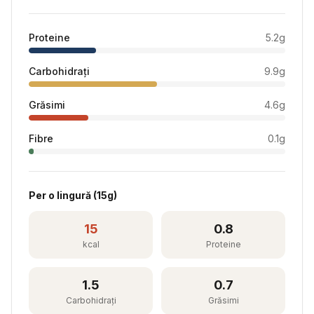
Proteine
5.2
g
Carbohidrați
9.9
g
Grăsimi
4.6
g
Fibre
0.1
g
Per
o lingură
(
15
g)
15
0.8
kcal
Proteine
1.5
0.7
Carbohidrați
Grăsimi