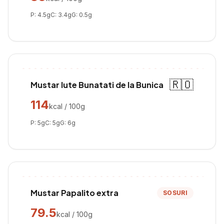
P:
4.5
g
C:
3.4
g
G:
0.5
g
🇷🇴
Mustar Iute Bunatati de la Bunica
114
kcal / 100g
P:
5
g
C:
5
g
G:
6
g
Mustar Papalito extra
SOSURI
79.5
kcal / 100g