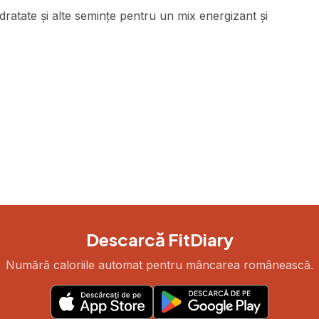
dratate și alte semințe pentru un mix energizant și
Descarcă FitDiary
Numără caloriile automat pentru mâncarea românească.