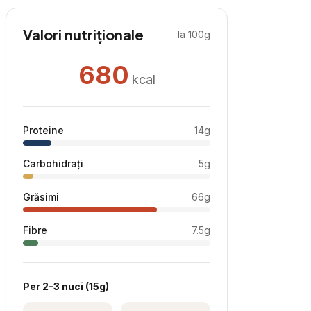
Valori nutriționale
la 100g
680
kcal
Proteine
14
g
Carbohidrați
5
g
Grăsimi
66
g
Fibre
7.5
g
Per
2-3 nuci
(
15
g)