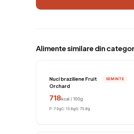
Alimente similare din catego
Nuci braziliene Fruit
SEMINTE
Orchard
718
kcal / 100g
P:
7.9
g
C:
13.8
g
G:
75.8
g