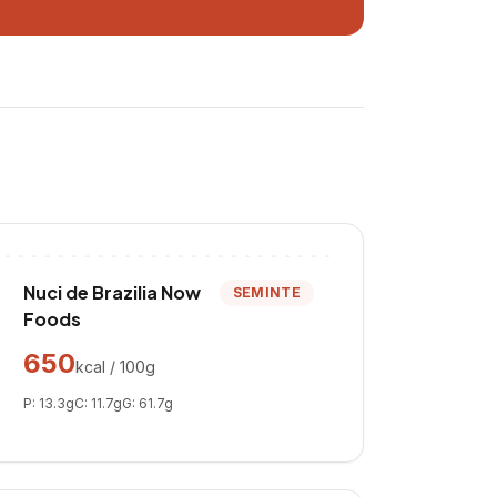
Nuci de Brazilia Now
SEMINTE
Foods
650
kcal / 100g
P:
13.3
g
C:
11.7
g
G:
61.7
g