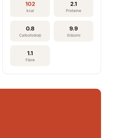
102
2.1
kcal
Proteine
0.8
9.9
Carbohidrați
Grăsimi
1.1
Fibre