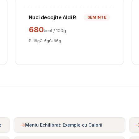
Nuci decojite Aldi R
SEMINTE
680
kcal / 100g
P:
16
g
C:
5
g
G:
66
g
e
Meniu Echilibrat: Exemple cu Calorii