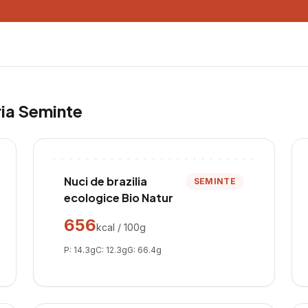
ria
Seminte
Nuci de brazilia
SEMINTE
ecologice Bio Natur
656
kcal / 100g
P:
14.3
g
C:
12.3
g
G:
66.4
g