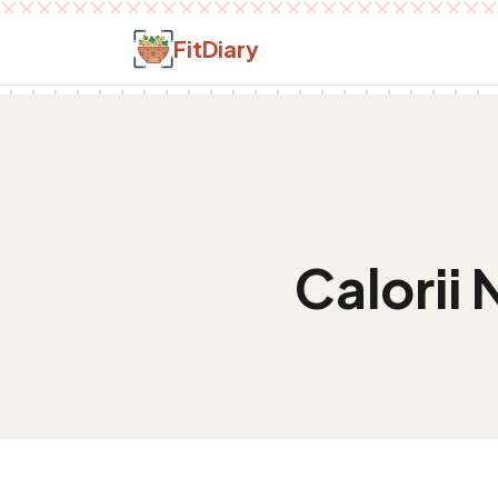
Salt la conținut
FitDiary
Calorii
N