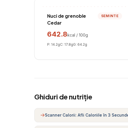
Nuci de grenoble
SEMINTE
Cedar
642.8
kcal / 100g
P:
14.2
g
C:
17.8
g
G:
64.2
g
Ghiduri de nutriție
Scanner Calorii: Afli Caloriile în 3 Secund