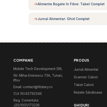
Alimente Bogate în Fibre: Tabel Complet
Jurnal Alimentar: Ghid Complet
COMPANIE
PRODUS
Mobile Tech Development SRL
Jurnal Alimentar
Str. Mihai Eminescu 73A, Tunari,
Scanner Calorii
Ilfov
Tabel Calorii
Email: contact@fitdiary.ro
Rețete Sănătoase
CUI: RO43792346
Reg. Comertului:
J20/1001/173236
GHIDURI