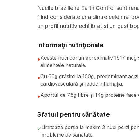
Nucile braziliene Earth Control sunt ren
fiind considerate una dintre cele mai bo
un profil nutritiv echilibrat și un gust 
Informații nutriționale
Aceste nuci conțin aproximativ 1917 mcg s
●
alimentele naturale.
Cu 66g grăsimi la 100g, predominant acizi
●
cardiovasculară și reduc inflamația.
Aportul de 7.5g fibre și 14g proteine face d
●
Sfaturi pentru sănătate
Limitează porția la maxim 3 nuci pe zi pen
✓
probleme de sănătate.