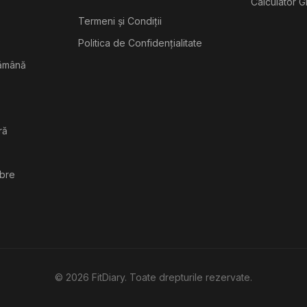
Calculator G
Termeni și Condiții
Politica de Confidențialitate
tămână
ră
ibre
©
2026
FitDiary. Toate drepturile rezervate.