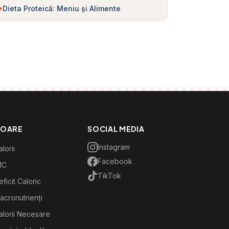
Dieta Proteică: Meniu și Alimente
TOARE
SOCIAL MEDIA
Instagram
lorii
Facebook
MC
TikTok
ficit Caloric
acronutrienți
alorii Necesare