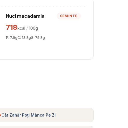
Nuci macadamia
SEMINTE
718
kcal / 100g
P:
7.9
g
C:
13.8
g
G:
75.8
g
Cât Zahăr Poți Mânca Pe Zi