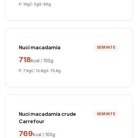
P:
16
g
C:
5
g
G:
66
g
Nuci macadamia
SEMINTE
718
kcal / 100g
P:
7.9
g
C:
13.8
g
G:
75.8
g
Nuci macadamia crude
SEMINTE
Carrefour
769
kcal / 100g