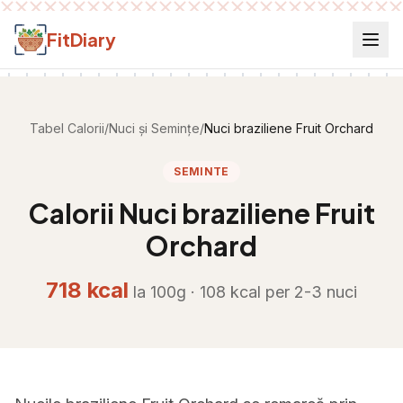
Salt la conținut
FitDiary
Tabel Calorii
/
Nuci și Semințe
/
Nuci braziliene Fruit Orchard
SEMINTE
Calorii
Nuci braziliene Fruit
Orchard
718
kcal
la 100g ·
108
kcal per
2-3 nuci