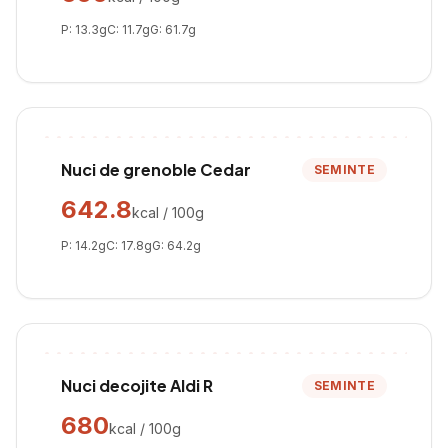
P:
13.3
g
C:
11.7
g
G:
61.7
g
Nuci de grenoble Cedar
SEMINTE
642.8
kcal / 100g
P:
14.2
g
C:
17.8
g
G:
64.2
g
Nuci decojite Aldi R
SEMINTE
680
kcal / 100g