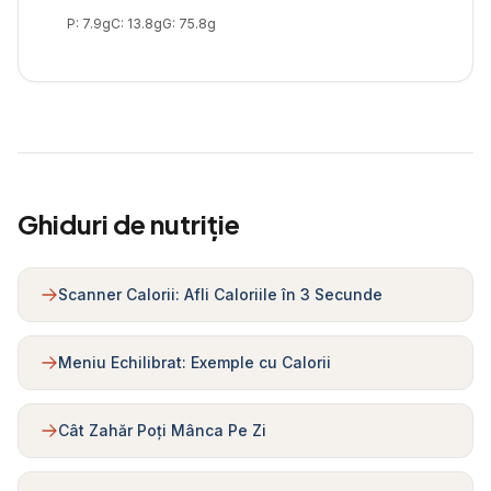
P:
7.9
g
C:
13.8
g
G:
75.8
g
Ghiduri de nutriție
Scanner Calorii: Afli Caloriile în 3 Secunde
Meniu Echilibrat: Exemple cu Calorii
Cât Zahăr Poți Mânca Pe Zi