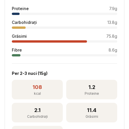
Proteine
7.9
g
Carbohidrați
13.8
g
Grăsimi
75.8
g
Fibre
8.6
g
Per
2-3 nuci
(
15
g)
108
1.2
kcal
Proteine
2.1
11.4
Carbohidrați
Grăsimi