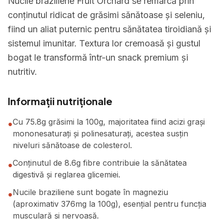
Nucile braziliene Fruit Orchard se remarcă prin
conținutul ridicat de grăsimi sănătoase și seleniu,
fiind un aliat puternic pentru sănătatea tiroidiană și
sistemul imunitar. Textura lor cremoasă și gustul
bogat le transformă într-un snack premium și
nutritiv.
Informații nutriționale
Cu 75.8g grăsimi la 100g, majoritatea fiind acizi grași
●
mononesaturați și polinesaturați, acestea susțin
niveluri sănătoase de colesterol.
Conținutul de 8.6g fibre contribuie la sănătatea
●
digestivă și reglarea glicemiei.
Nucile braziliene sunt bogate în magneziu
●
(aproximativ 376mg la 100g), esențial pentru funcția
musculară și nervoasă.