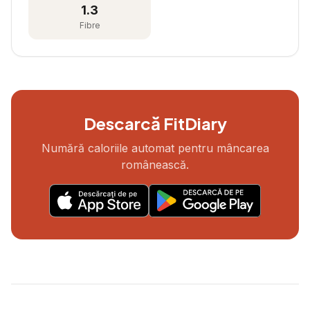
1.3
Fibre
Descarcă FitDiary
Numără caloriile automat pentru mâncarea
românească.