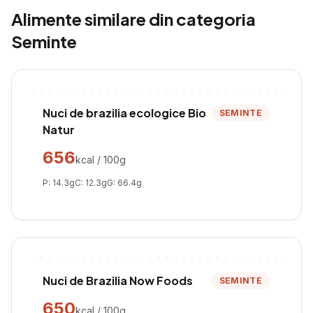
Alimente similare din categoria
Seminte
Nuci de brazilia ecologice Bio
SEMINTE
Natur
656
kcal / 100g
P:
14.3
g
C:
12.3
g
G:
66.4
g
Nuci de Brazilia Now Foods
SEMINTE
650
kcal / 100g