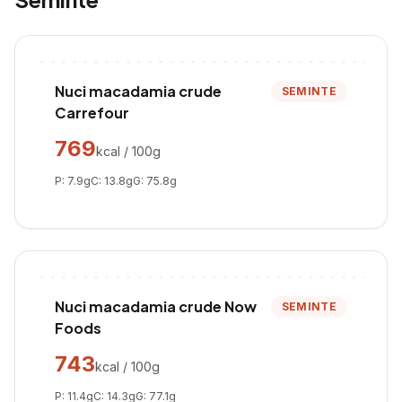
Nuci macadamia crude
SEMINTE
Carrefour
769
kcal / 100g
P:
7.9
g
C:
13.8
g
G:
75.8
g
Nuci macadamia crude Now
SEMINTE
Foods
743
kcal / 100g
P:
11.4
g
C:
14.3
g
G:
77.1
g