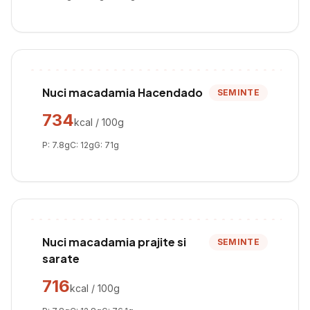
Nuci macadamia Hacendado
SEMINTE
734
kcal / 100g
P:
7.8
g
C:
12
g
G:
71
g
Nuci macadamia prajite si
SEMINTE
sarate
716
kcal / 100g