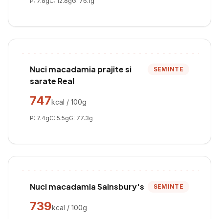
P:
7.8
g
C:
12.8
g
G:
76.1
g
Nuci macadamia prajite si
SEMINTE
sarate Real
747
kcal / 100g
P:
7.4
g
C:
5.5
g
G:
77.3
g
Nuci macadamia Sainsbury's
SEMINTE
739
kcal / 100g