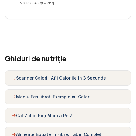
P:
9.1
g
C:
4.7
g
G:
76
g
Ghiduri de nutriție
Scanner Calorii: Afli Caloriile în 3 Secunde
Meniu Echilibrat: Exemple cu Calorii
Cât Zahăr Poți Mânca Pe Zi
Alimente Bogate în Fibre: Tabel Complet