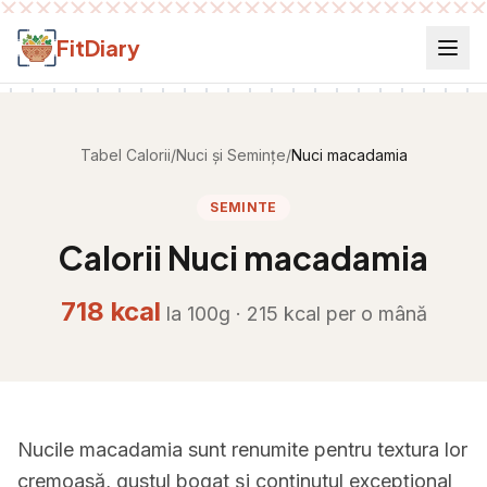
Salt la conținut
FitDiary
Tabel Calorii
/
Nuci și Semințe
/
Nuci macadamia
SEMINTE
Calorii
Nuci macadamia
718
kcal
la 100g ·
215
kcal per
o mână
Nucile macadamia sunt renumite pentru textura lor
cremoasă, gustul bogat și conținutul excepțional