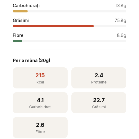
Carbohidrați
13.8
g
Grăsimi
75.8
g
Fibre
8.6
g
Per
o mână
(
30
g)
215
2.4
kcal
Proteine
4.1
22.7
Carbohidrați
Grăsimi
2.6
Fibre