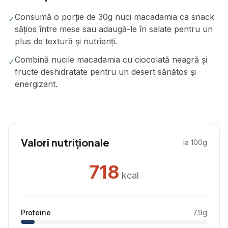
Consumă o porție de 30g nuci macadamia ca snack
✓
sățios între mese sau adaugă-le în salate pentru un
plus de textură și nutrienți.
Combină nucile macadamia cu ciocolată neagră și
✓
fructe deshidratate pentru un desert sănătos și
energizant.
Valori nutriționale
la 100g
718
kcal
Proteine
7.9
g