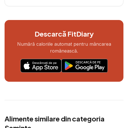
Descarcă FitDiary
Numără caloriile automat pentru mâncarea
românească.
Alimente similare din categoria
Seminte