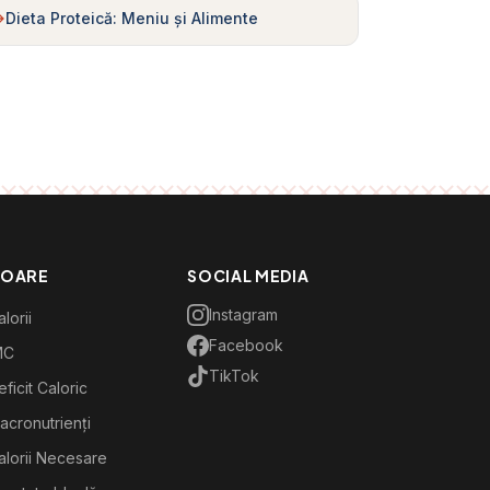
Dieta Proteică: Meniu și Alimente
TOARE
SOCIAL MEDIA
Instagram
lorii
Facebook
MC
TikTok
ficit Caloric
acronutrienți
alorii Necesare