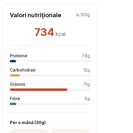
Valori nutriționale
la 100g
734
kcal
Proteine
7.8
g
Carbohidrați
12
g
Grăsimi
71
g
Fibre
8
g
Per
o mână
(
30
g)