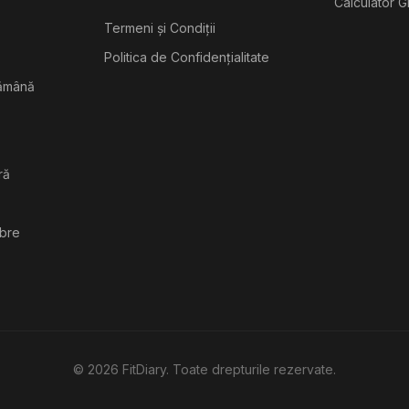
Calculator G
Termeni și Condiții
Politica de Confidențialitate
tămână
ră
ibre
©
2026
FitDiary. Toate drepturile rezervate.