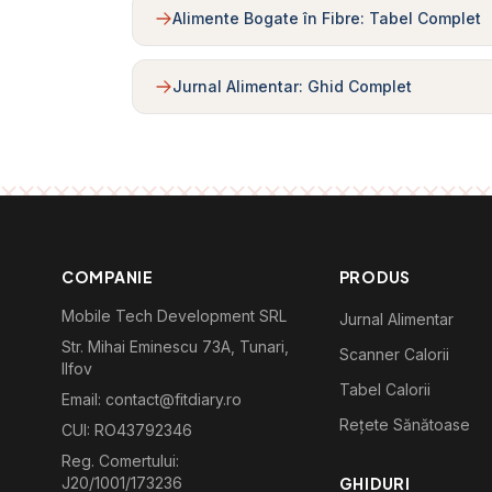
Alimente Bogate în Fibre: Tabel Complet
Jurnal Alimentar: Ghid Complet
COMPANIE
PRODUS
Mobile Tech Development SRL
Jurnal Alimentar
Str. Mihai Eminescu 73A, Tunari,
Scanner Calorii
Ilfov
Tabel Calorii
Email: contact@fitdiary.ro
Rețete Sănătoase
CUI: RO43792346
Reg. Comertului:
J20/1001/173236
GHIDURI