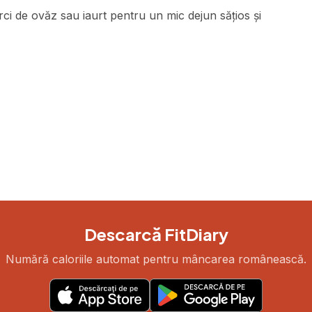
i de ovăz sau iaurt pentru un mic dejun sățios și
Descarcă FitDiary
Numără caloriile automat pentru mâncarea românească.