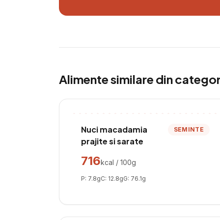
Alimente similare din catego
Nuci macadamia
SEMINTE
prajite si sarate
716
kcal / 100g
P:
7.8
g
C:
12.8
g
G:
76.1
g