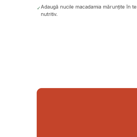
Adaugă nucile macadamia mărunțite în terc
✓
nutritiv.