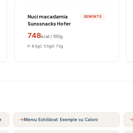
Nuci macadamia
SEMINTE
Sunssnacks Hofer
748
kcal / 100g
P:
8.5
g
C:
5.5
g
G:
73
g
e
Meniu Echilibrat: Exemple cu Calorii