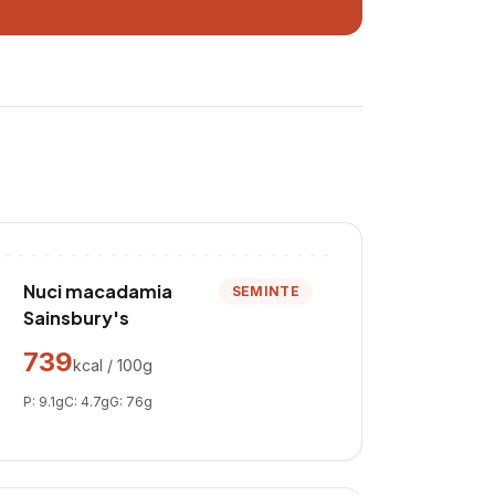
Nuci macadamia
SEMINTE
Sainsbury's
739
kcal / 100g
P:
9.1
g
C:
4.7
g
G:
76
g