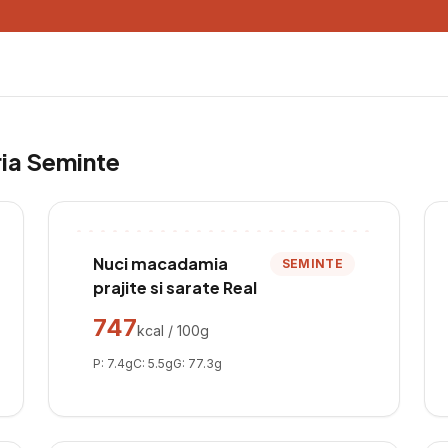
ria
Seminte
Nuci macadamia
SEMINTE
prajite si sarate Real
747
kcal / 100g
P:
7.4
g
C:
5.5
g
G:
77.3
g