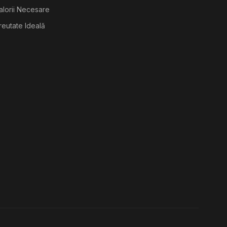
alorii Necesare
reutate Ideală