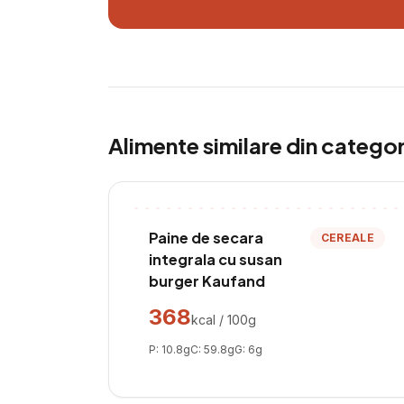
Alimente similare din catego
Paine de secara
CEREALE
integrala cu susan
burger Kaufand
368
kcal / 100g
P:
10.8
g
C:
59.8
g
G:
6
g