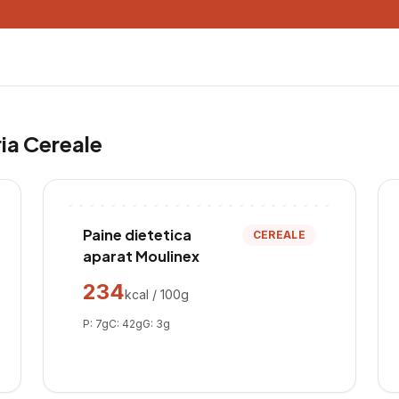
ria
Cereale
Paine dietetica
CEREALE
aparat Moulinex
234
kcal / 100g
P:
7
g
C:
42
g
G:
3
g