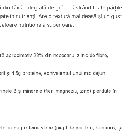
 din făină integrală de grâu, păstrând toate părțile
gate în nutrienți. Are o textură mai deasă și un gust
valoare nutrițională superioară.
eră aproximativ 23% din necesarul zilnic de fibre,
ii și 4.5g proteine, echivalentul unui mic dejun
inele B și minerale (fier, magneziu, zinc) pierdute în
h-uri cu proteine slabe (piept de pui, ton, hummus) și