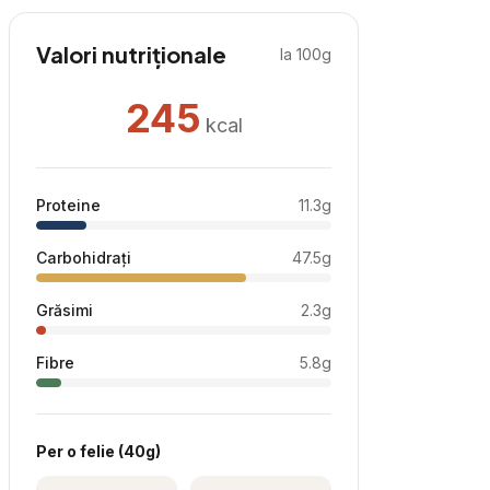
Valori nutriționale
la 100g
245
kcal
Proteine
11.3
g
Carbohidrați
47.5
g
Grăsimi
2.3
g
Fibre
5.8
g
Per
o felie
(
40
g)