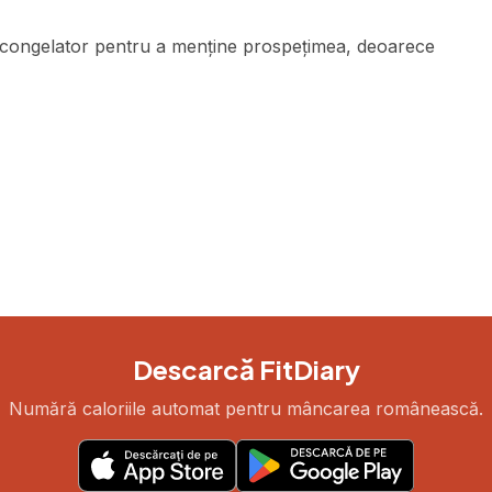
au congelator pentru a menține prospețimea, deoarece
Descarcă FitDiary
Numără caloriile automat pentru mâncarea românească.