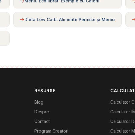
e
Meniu Echilibrat: Exemple cu Calorii
Dieta Low Carb: Alimente Permise și Meniu
RESURSE
CALCULA
Blog
Calculator Ca
Despre
Calculator I
Contact
Calculator De
Program Creatori
Calculator M