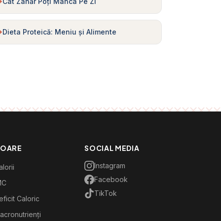
Cât Zahăr Poți Mânca Pe Zi
Dieta Proteică: Meniu și Alimente
TOARE
SOCIAL MEDIA
Instagram
lorii
Facebook
MC
TikTok
ficit Caloric
acronutrienți