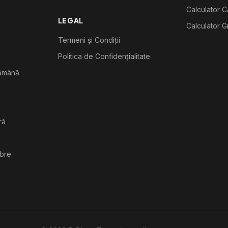
Calculator C
LEGAL
Calculator G
Termeni și Condiții
Politica de Confidențialitate
tămână
ră
ibre