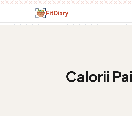
Salt la conținut
FitDiary
Calorii
Pai