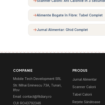
Scanner Calorii: Afli Caloriile în 3 Secund
Alimente Bogate în Fibre: Tabel Complet
Jurnal Alimentar: Ghid Complet
COMPANIE
PRODUS
Mobile Tech Development SRL
Jurnal Alimentar
Str. Mihai Eminescu 73A, Tunari,
Scanner Calorii
Ilfov
Tabel Calorii
Email: contact@fitdiary.ro
Rețete Sănătoase
CUI: RO43792346