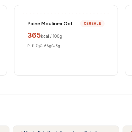
Paine Moulinex Oct
CEREALE
365
kcal / 100g
P:
11.7
g
C:
66
g
G:
5
g