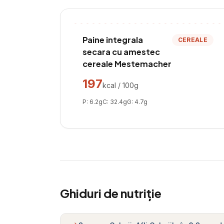
Paine integrala
CEREALE
secara cu amestec
cereale Mestemacher
197
kcal / 100g
P:
6.2
g
C:
32.4
g
G:
4.7
g
Ghiduri de nutriție