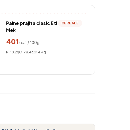
Paine prajita clasic Eti
CEREALE
Mek
401
kcal / 100g
P:
10.2
g
C:
78.4
g
G:
4.4
g