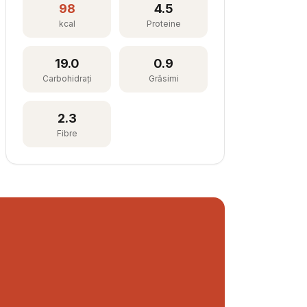
98
4.5
kcal
Proteine
19.0
0.9
Carbohidrați
Grăsimi
2.3
Fibre