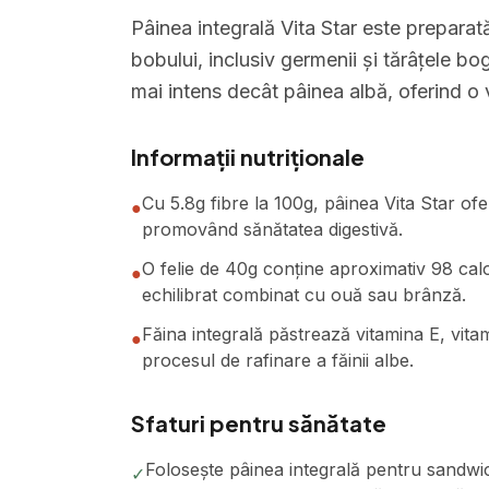
Pâinea integrală Vita Star este preparată
bobului, inclusiv germenii și tărâțele bo
mai intens decât pâinea albă, oferind o 
Informații nutriționale
Cu 5.8g fibre la 100g, pâinea Vita Star of
●
promovând sănătatea digestivă.
O felie de 40g conține aproximativ 98 calor
●
echilibrat combinat cu ouă sau brânză.
Făina integrală păstrează vitamina E, vitam
●
procesul de rafinare a făinii albe.
Sfaturi pentru sănătate
Folosește pâinea integrală pentru sandwic
✓