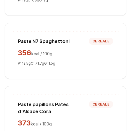
P:
12
g
C:
68
g
G:
2
g
Paste N7 Spaghettoni
CEREALE
356
kcal / 100g
P:
12.5
g
C:
71.7
g
G:
1.5
g
Paste papillons Pates
CEREALE
d'Alsace Cora
373
kcal / 100g