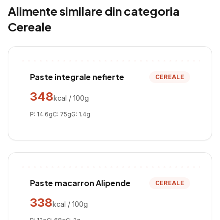
Alimente similare din categoria
Cereale
Paste integrale nefierte
CEREALE
348
kcal / 100g
P:
14.6
g
C:
75
g
G:
1.4
g
Paste macarron Alipende
CEREALE
338
kcal / 100g