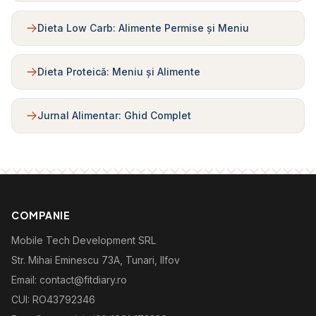
Dieta Low Carb: Alimente Permise și Meniu
Dieta Proteică: Meniu și Alimente
Jurnal Alimentar: Ghid Complet
COMPANIE
Mobile Tech Development SRL
Str. Mihai Eminescu 73A, Tunari, Ilfov
Email: contact@fitdiary.ro
CUI: RO43792346