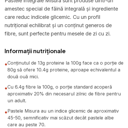
Pastele integrale Misura sunt produse dintr-un
amestec special de făină integrală și ingrediente
care reduc indicele glicemic. Cu un profil
nutrițional echilibrat și un conținut generos de
fibre, sunt perfecte pentru mesele de zi cu zi.
Informații nutriționale
Conținutul de 13g proteine la 100g face ca o porție de
●
80g să ofere 10.4g proteine, aproape echivalentul a
două ouă mici.
Cu 6.4g fibre la 100g, o porție standard acoperă
●
aproximativ 20% din necesarul zilnic de fibre pentru
un adult.
Pastele Misura au un indice glicemic de aproximativ
●
45-50, semnificativ mai scăzut decât pastele albe
care au peste 70.