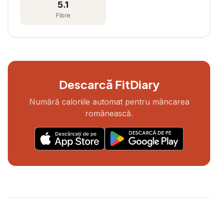
5.1
Fibre
Descarcă FitDiary
Numără caloriile automat pentru mâncarea
românească.