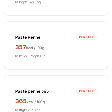
P:
15
g
C:
67
g
G:
5
g
Paste Penne
CEREALE
357
kcal / 100g
P:
12.5
g
C:
75
g
G:
1.8
g
Paste penne 365
CEREALE
365
kcal / 100g
P:
10
g
C:
75
g
G:
1
g