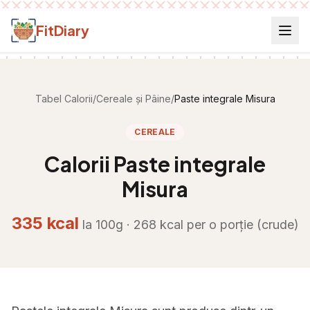
Salt la conținut
FitDiary
Tabel Calorii
/
Cereale și Pâine
/
Paste integrale Misura
CEREALE
Calorii
Paste integrale
Misura
335
kcal
la 100g ·
268
kcal per
o porție (crude)