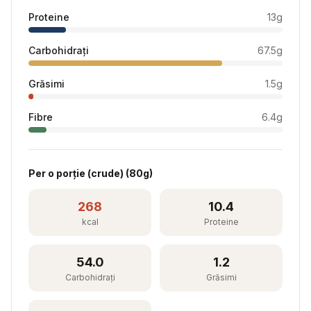
Proteine
13
g
Carbohidrați
67.5
g
Grăsimi
1.5
g
Fibre
6.4
g
Per
o porție (crude)
(
80
g)
268
10.4
kcal
Proteine
54.0
1.2
Carbohidrați
Grăsimi