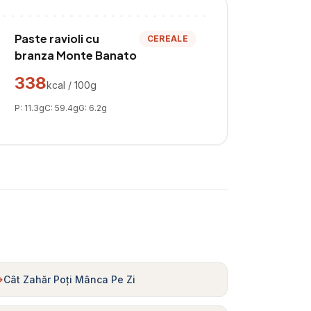
Paste ravioli cu
CEREALE
branza Monte Banato
338
kcal / 100g
P:
11.3
g
C:
59.4
g
G:
6.2
g
Cât Zahăr Poți Mânca Pe Zi