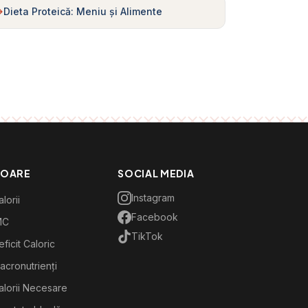
Dieta Proteică: Meniu și Alimente
TOARE
SOCIAL MEDIA
Instagram
lorii
Facebook
MC
TikTok
ficit Caloric
acronutrienți
alorii Necesare