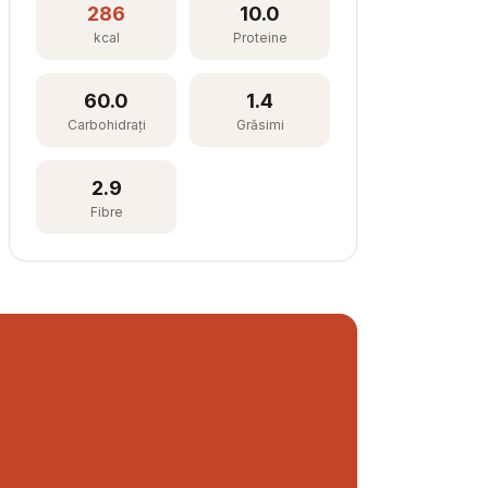
286
10.0
kcal
Proteine
60.0
1.4
Carbohidrați
Grăsimi
2.9
Fibre