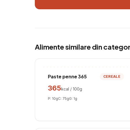
Alimente similare din catego
Paste penne 365
CEREALE
365
kcal / 100g
P:
10
g
C:
75
g
G:
1
g