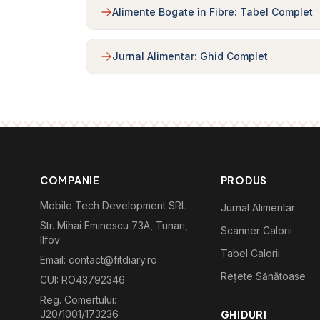
Alimente Bogate în Fibre: Tabel Complet
Jurnal Alimentar: Ghid Complet
COMPANIE
PRODUS
Mobile Tech Development SRL
Jurnal Alimentar
Str. Mihai Eminescu 73A, Tunari,
Scanner Calorii
Ilfov
Tabel Calorii
Email: contact@fitdiary.ro
Rețete Sănătoase
CUI: RO43792346
Reg. Comertului:
J20/1001/173236
GHIDURI