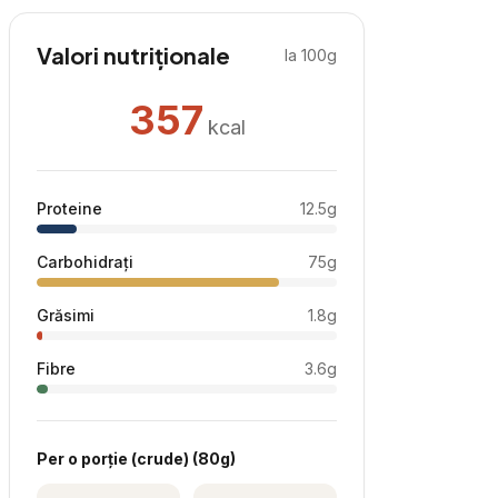
Valori nutriționale
la 100g
357
kcal
Proteine
12.5
g
Carbohidrați
75
g
Grăsimi
1.8
g
Fibre
3.6
g
Per
o porție (crude)
(
80
g)