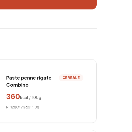
Paste penne rigate
CEREALE
Combino
360
kcal / 100g
P:
12
g
C:
73
g
G:
1.3
g