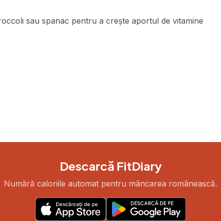
occoli sau spanac pentru a crește aportul de vitamine
Descarcă FitDiary
Numără caloriile automat pentru mâncarea românească.