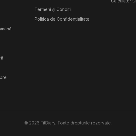
Calculator G
Termeni și Condiții
Politica de Confidențialitate
tămână
ră
ibre
©
2026
FitDiary. Toate drepturile rezervate.