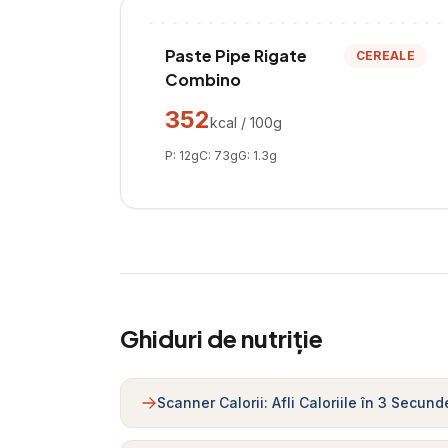
Paste Pipe Rigate
CEREALE
Combino
352
kcal / 100g
P:
12
g
C:
73
g
G:
1.3
g
Ghiduri de nutriție
Scanner Calorii: Afli Caloriile în 3 Secund