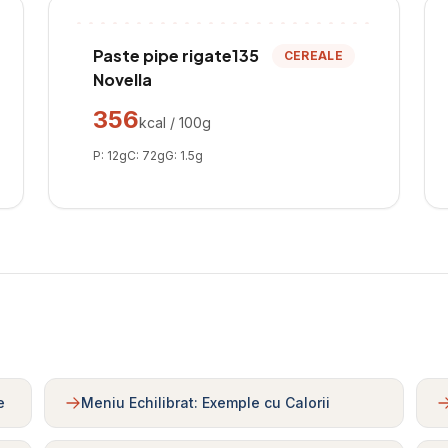
Paste pipe rigate135
CEREALE
Novella
356
kcal / 100g
P:
12
g
C:
72
g
G:
1.5
g
e
Meniu Echilibrat: Exemple cu Calorii