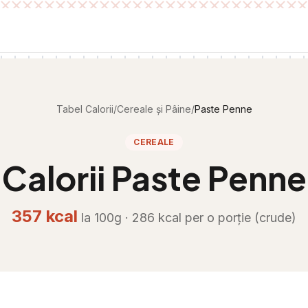
Tabel Calorii
/
Cereale și Pâine
/
Paste Penne
CEREALE
Calorii
Paste Penne
357
kcal
la 100g ·
286
kcal per
o porție (crude)