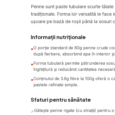
Penne sunt paste tubulare scurte tăiate 
tradiționale. Forma lor versatilă le face
ușoare pe bază de roșii până la sosuri
Informații nutriționale
O porție standard de 80g penne crude conț
●
după fierbere, absorbind apa în interior și 
Forma tubulară permite pătrunderea sosului
●
înghițitură și reducând cantitatea necesar
Conținutul de 3.6g fibre la 100g oferă o c
●
pastele rafinate simple.
Sfaturi pentru sănătate
Gătește penne rigate (cu striații) pentru 
✓