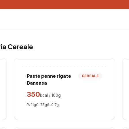
ria
Cereale
Paste penne rigate
CEREALE
Baneasa
350
kcal / 100g
P:
11
g
C:
75
g
G:
0.7
g