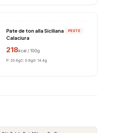
Pate de ton alla Siciliana
PESTE
Calaciura
218
kcal / 100g
P:
20.6
g
C:
0.9
g
G:
14.4
g