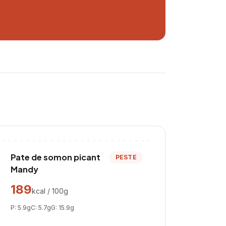
Pate de somon picant
PESTE
Mandy
189
kcal / 100g
P:
5.9
g
C:
5.7
g
G:
15.9
g