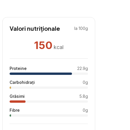
Valori nutriționale
la 100g
150
kcal
Proteine
22.9
g
Carbohidrați
0
g
Grăsimi
5.8
g
Fibre
0
g