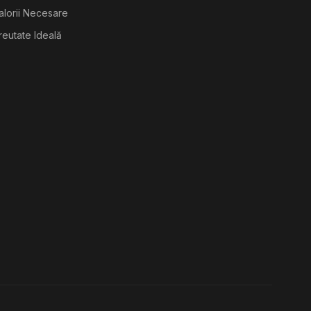
alorii Necesare
reutate Ideală