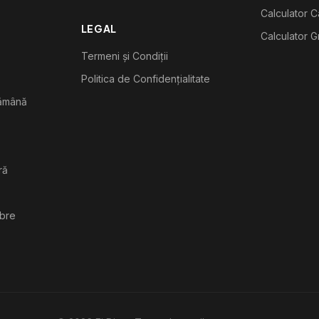
Calculator C
LEGAL
Calculator G
Termeni și Condiții
Politica de Confidențialitate
tămână
ră
ibre