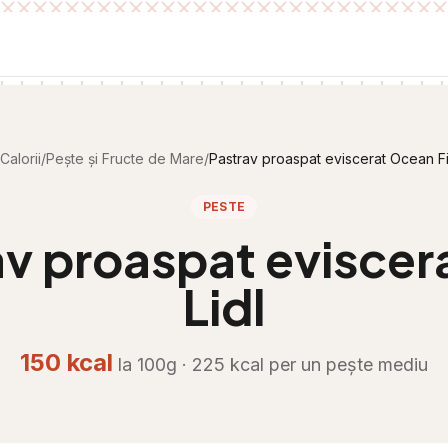
Calorii
/
Pește și Fructe de Mare
/
Pastrav proaspat eviscerat Ocean Fi
PESTE
av proaspat eviscer
Lidl
150
kcal
la 100g ·
225
kcal per
un pește mediu