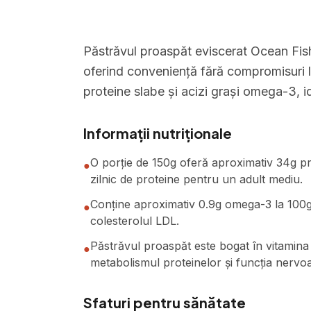
Păstrăvul proaspăt eviscerat Ocean Fish 
oferind conveniență fără compromisuri la
proteine slabe și acizi grași omega-3, i
Informații nutriționale
O porție de 150g oferă aproximativ 34g p
●
zilnic de proteine pentru un adult mediu.
Conține aproximativ 0.9g omega-3 la 100g, a
●
colesterolul LDL.
Păstrăvul proaspăt este bogat în vitamina
●
metabolismul proteinelor și funcția nervo
Sfaturi pentru sănătate