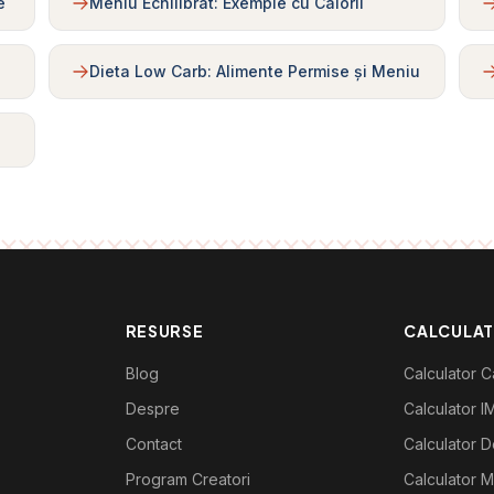
e
Meniu Echilibrat: Exemple cu Calorii
Dieta Low Carb: Alimente Permise și Meniu
RESURSE
CALCULA
Blog
Calculator Ca
Despre
Calculator I
Contact
Calculator De
Program Creatori
Calculator M