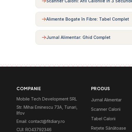
Scanner Calorii: Afli Caloriile în 3 Secund
Alimente Bogate în Fibre: Tabel Complet
Jurnal Alimentar: Ghid Complet
COMPANIE
PRODUS
Mobile Tech Development SRL
Jurnal Alimentar
Str. Mihai Eminescu 73A, Tunari,
Scanner Calorii
Ilfov
Tabel Calorii
Email: contact@fitdiary.ro
Rețete Sănătoase
CUI: RO43792346