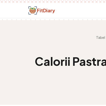
Salt la conținut
FitDiary
Tabel 
Calorii
Pastr