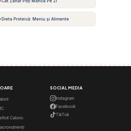
Cât Zahăr Poți Mânca Pe Zi
Dieta Proteică: Meniu și Alimente
TOARE
SOCIAL MEDIA
Instagram
lorii
Facebook
MC
TikTok
ficit Caloric
acronutrienți