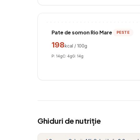
Pate de somon Rio Mare
PESTE
198
kcal / 100g
P:
14
g
C:
4
g
G:
14
g
Ghiduri de nutriție