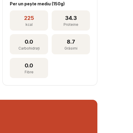
Per
un pește mediu
(
150
g)
225
34.3
kcal
Proteine
0.0
8.7
Carbohidrați
Grăsimi
0.0
Fibre