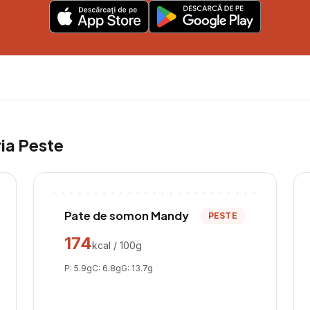
ria
Peste
Pate de somon Mandy
PESTE
174
kcal / 100g
P:
5.9
g
C:
6.8
g
G:
13.7
g