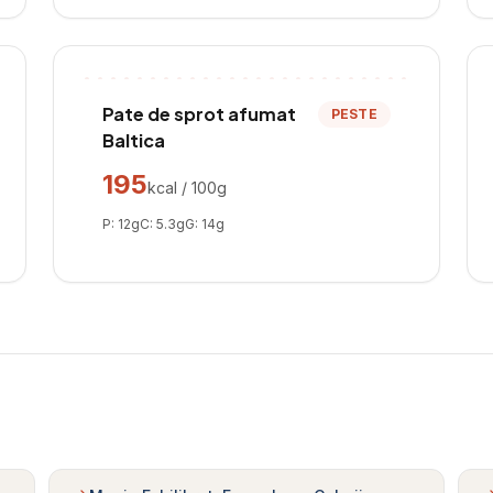
Pate de sprot afumat
PESTE
Baltica
195
kcal / 100g
P:
12
g
C:
5.3
g
G:
14
g