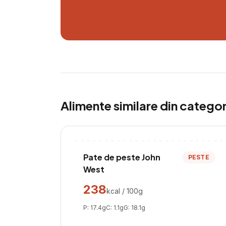
Alimente similare din catego
Pate de peste John
PESTE
West
238
kcal / 100g
P:
17.4
g
C:
1.1
g
G:
18.1
g