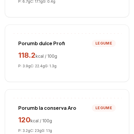
P:
6.7
g
C:
17.1
g
G:
0.4
g
Porumb dulce Profi
LEGUME
118.2
kcal / 100g
P:
3.9
g
C:
22.4
g
G:
1.3
g
Porumb la conserva Aro
LEGUME
120
kcal / 100g
P:
3.2
g
C:
23
g
G:
1.1
g