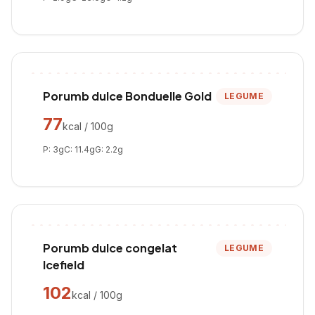
Porumb dulce Bonduelle Gold
LEGUME
77
kcal / 100g
P:
3
g
C:
11.4
g
G:
2.2
g
Porumb dulce congelat
LEGUME
Icefield
102
kcal / 100g