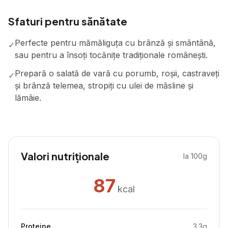
Sfaturi pentru sănătate
Perfecte pentru mămăliguța cu brânză și smântână,
✓
sau pentru a însoți tocănițe tradiționale românești.
Prepară o salată de vară cu porumb, roșii, castraveți
✓
și brânză telemea, stropiți cu ulei de măsline și
lămâie.
Valori nutriționale
la 100g
87
kcal
Proteine
3.3
g