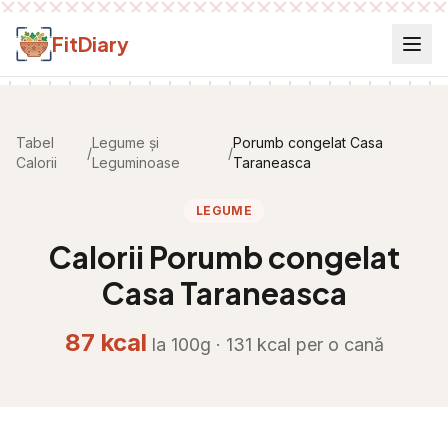
Salt la conținut
FitDiary
Tabel
Legume și
Porumb congelat Casa
/
/
Calorii
Leguminoase
Taraneasca
LEGUME
Calorii
Porumb congelat
Casa Taraneasca
87
kcal
la 100g ·
131
kcal per
o cană