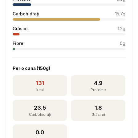
Carbohidrați
15.7
g
Grăsimi
1.2
g
Fibre
0
g
Per
o cană
(
150
g)
131
4.9
kcal
Proteine
23.5
1.8
Carbohidrați
Grăsimi
0.0