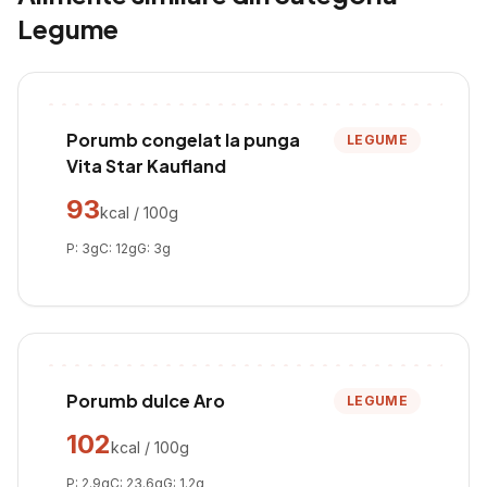
Legume
Porumb congelat la punga
LEGUME
Vita Star Kaufland
93
kcal / 100g
P:
3
g
C:
12
g
G:
3
g
Porumb dulce Aro
LEGUME
102
kcal / 100g
P:
2.9
g
C:
23.6
g
G:
1.2
g