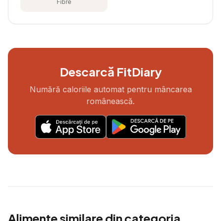
Fibre
Descarcă FitDiary
Numără caloriile automat pentru mâncarea
românească.
Alimente similare din categoria