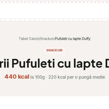
Tabel Calorii
/
Snackuri
/
Pufuleti cu lapte Duffy
SNACKURI
rii
Pufuleti cu lapte
440
kcal
la 100g ·
220
kcal per
o pungă medie