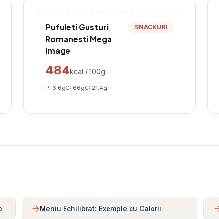
Pufuleti Gusturi
SNACKURI
Romanesti Mega
Image
484
kcal / 100g
P:
6.6
g
C:
66
g
G:
21.4
g
e
Meniu Echilibrat: Exemple cu Calorii