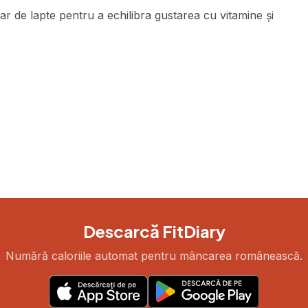
 de lapte pentru a echilibra gustarea cu vitamine și
Descarcă FitDiary
Numără caloriile automat pentru mâncarea românească.