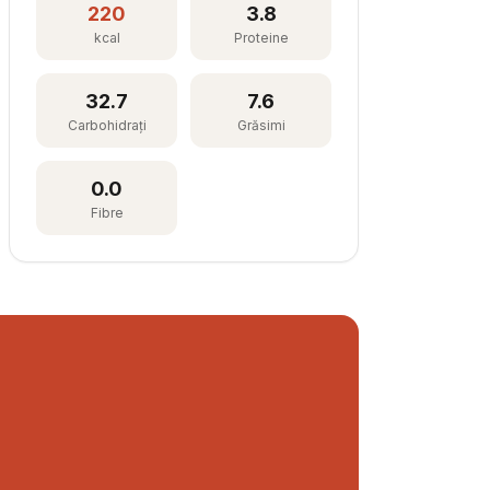
220
3.8
kcal
Proteine
32.7
7.6
Carbohidrați
Grăsimi
0.0
Fibre