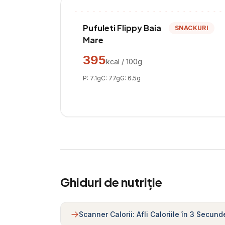
Pufuleti Flippy Baia
SNACKURI
Mare
395
kcal / 100g
P:
7.1
g
C:
77
g
G:
6.5
g
Ghiduri de nutriție
Scanner Calorii: Afli Caloriile în 3 Secund