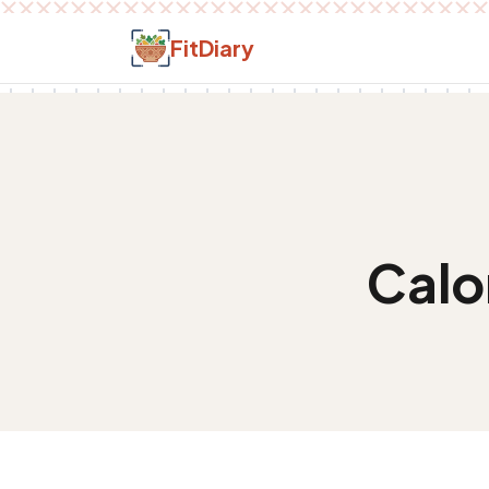
Salt la conținut
FitDiary
Calo