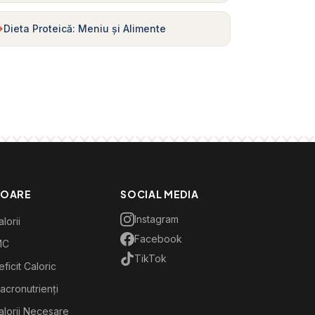
Dieta Proteică: Meniu și Alimente
TOARE
SOCIAL MEDIA
Instagram
lorii
Facebook
MC
TikTok
ficit Caloric
acronutrienți
alorii Necesare