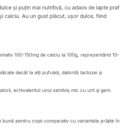
dulce și puțin mai nutritivă, cu adaos de lapte praf
i calciu. Au un gust plăcut, ușor dulce, fiind
ximativ 100-150mg de calciu la 100g, reprezentând 10-
icate decât la alți pufuleți, datorită lactozei și
lorii, echivalentul unui sandviș mic cu unt și gem.
ai bună pentru copii comparativ cu variantele prăjite în