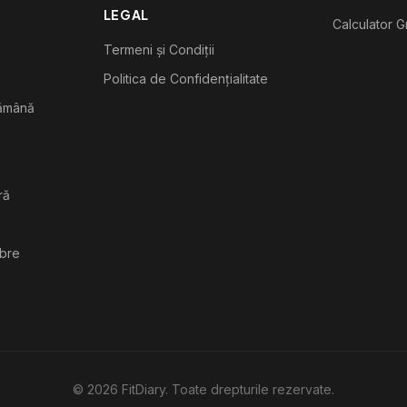
LEGAL
Calculator G
Termeni și Condiții
Politica de Confidențialitate
tămână
ră
ibre
©
2026
FitDiary. Toate drepturile rezervate.