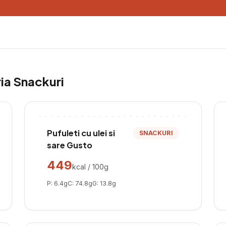
ria
Snackuri
Pufuleti cu ulei si
SNACKURI
sare Gusto
449
kcal / 100g
P:
6.4
g
C:
74.8
g
G:
13.8
g