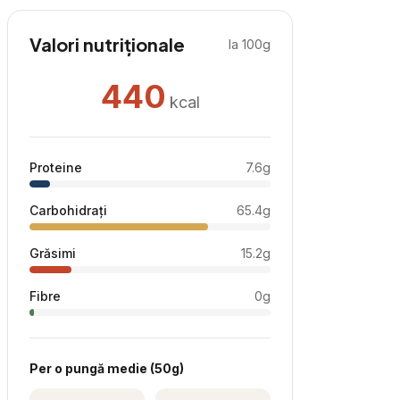
Valori nutriționale
la 100g
440
kcal
Proteine
7.6
g
Carbohidrați
65.4
g
Grăsimi
15.2
g
Fibre
0
g
Per
o pungă medie
(
50
g)