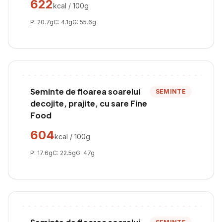
622
kcal / 100g
P:
20.7
g
C:
4.1
g
G:
55.6
g
Seminte de floarea soarelui
SEMINTE
decojite, prajite, cu sare Fine
Food
604
kcal / 100g
P:
17.6
g
C:
22.5
g
G:
47
g