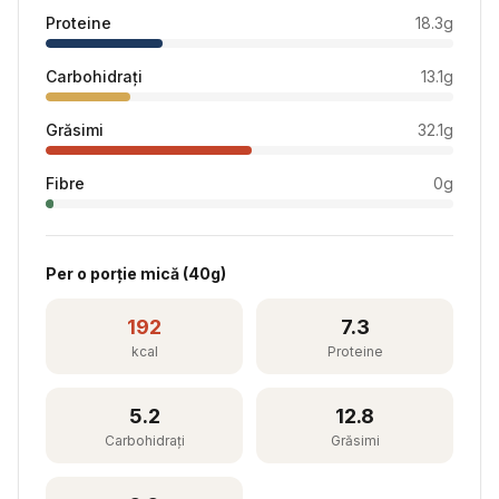
Proteine
18.3
g
Carbohidrați
13.1
g
Grăsimi
32.1
g
Fibre
0
g
Per
o porție mică
(
40
g)
192
7.3
kcal
Proteine
5.2
12.8
Carbohidrați
Grăsimi