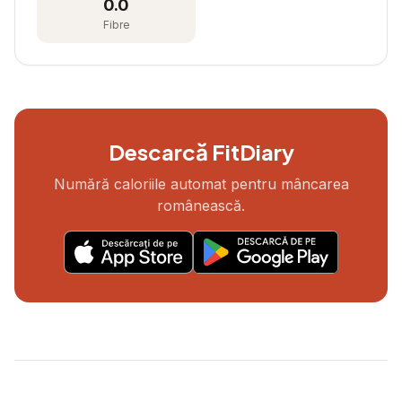
0.0
Fibre
Descarcă FitDiary
Numără caloriile automat pentru mâncarea
românească.