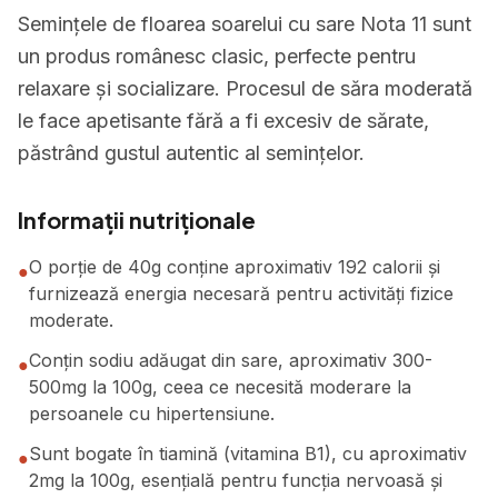
Semințele de floarea soarelui cu sare Nota 11 sunt
un produs românesc clasic, perfecte pentru
relaxare și socializare. Procesul de săra moderată
le face apetisante fără a fi excesiv de sărate,
păstrând gustul autentic al semințelor.
Informații nutriționale
O porție de 40g conține aproximativ 192 calorii și
●
furnizează energia necesară pentru activități fizice
moderate.
Conțin sodiu adăugat din sare, aproximativ 300-
●
500mg la 100g, ceea ce necesită moderare la
persoanele cu hipertensiune.
Sunt bogate în tiamină (vitamina B1), cu aproximativ
●
2mg la 100g, esențială pentru funcția nervoasă și