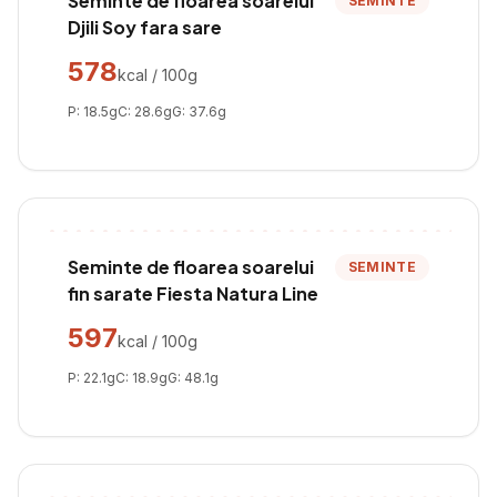
Seminte de floarea soarelui
SEMINTE
Djili Soy fara sare
578
kcal / 100g
P:
18.5
g
C:
28.6
g
G:
37.6
g
Seminte de floarea soarelui
SEMINTE
fin sarate Fiesta Natura Line
597
kcal / 100g
P:
22.1
g
C:
18.9
g
G:
48.1
g