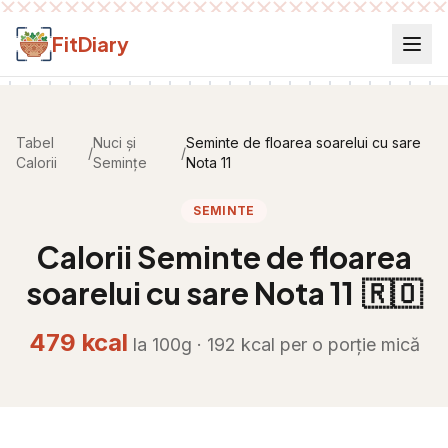
Salt la conținut
FitDiary
Tabel
Nuci și
Seminte de floarea soarelui cu sare
/
/
Calorii
Semințe
Nota 11
SEMINTE
Calorii
Seminte de floarea
soarelui cu sare Nota 11
🇷🇴
479
kcal
la 100g ·
192
kcal per
o porție mică