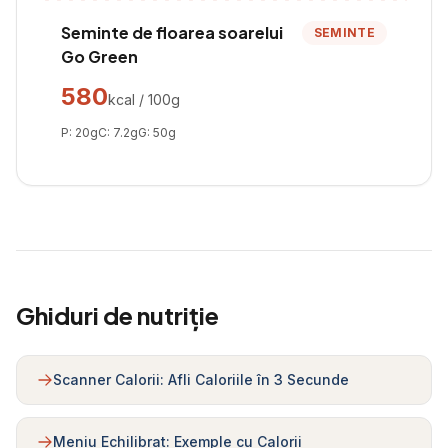
Seminte de floarea soarelui
SEMINTE
Go Green
580
kcal / 100g
P:
20
g
C:
7.2
g
G:
50
g
Ghiduri de nutriție
Scanner Calorii: Afli Caloriile în 3 Secunde
Meniu Echilibrat: Exemple cu Calorii