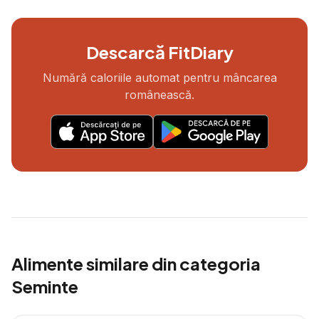
Descarcă FitDiary
Numără caloriile automat pentru mâncarea
românească.
Alimente similare din categoria
Seminte