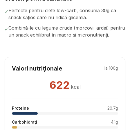
Perfecte pentru diete low-carb, consumă 30g ca
✓
snack sățios care nu ridică glicemia.
Combină-le cu legume crude (morcovi, ardei) pentru
✓
un snack echilibrat în macro și micronutrienți.
Valori nutriționale
la 100g
622
kcal
Proteine
20.7
g
Carbohidrați
4.1
g