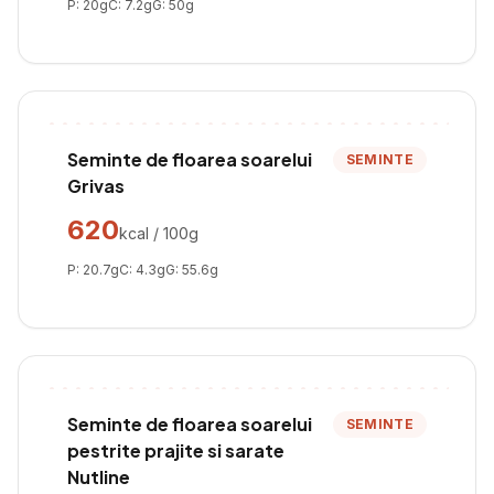
P:
20
g
C:
7.2
g
G:
50
g
Seminte de floarea soarelui
SEMINTE
Grivas
620
kcal / 100g
P:
20.7
g
C:
4.3
g
G:
55.6
g
Seminte de floarea soarelui
SEMINTE
pestrite prajite si sarate
Nutline