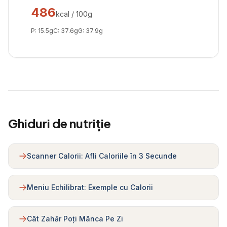
486
kcal / 100g
P:
15.5
g
C:
37.6
g
G:
37.9
g
Ghiduri de nutriție
Scanner Calorii: Afli Caloriile în 3 Secunde
Meniu Echilibrat: Exemple cu Calorii
Cât Zahăr Poți Mânca Pe Zi