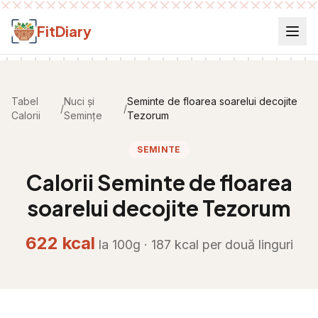
Salt la conținut
FitDiary
Tabel
Nuci și
Seminte de floarea soarelui decojite
/
/
Calorii
Semințe
Tezorum
SEMINTE
Calorii
Seminte de floarea
soarelui decojite Tezorum
622
kcal
la 100g ·
187
kcal per
două linguri