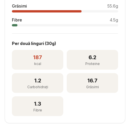
Grăsimi
55.6
g
Fibre
4.5
g
Per
două linguri
(
30
g)
187
6.2
kcal
Proteine
1.2
16.7
Carbohidrați
Grăsimi
1.3
Fibre