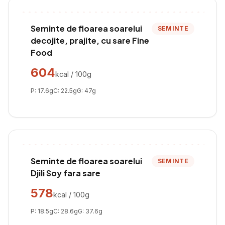
Seminte de floarea soarelui
SEMINTE
decojite, prajite, cu sare Fine
Food
604
kcal / 100g
P:
17.6
g
C:
22.5
g
G:
47
g
Seminte de floarea soarelui
SEMINTE
Djili Soy fara sare
578
kcal / 100g
P:
18.5
g
C:
28.6
g
G:
37.6
g