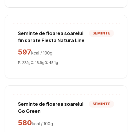
Seminte de floarea soarelui
SEMINTE
fin sarate Fiesta Natura Line
597
kcal / 100g
P:
22.1
g
C:
18.9
g
G:
48.1
g
Seminte de floarea soarelui
SEMINTE
Go Green
580
kcal / 100g