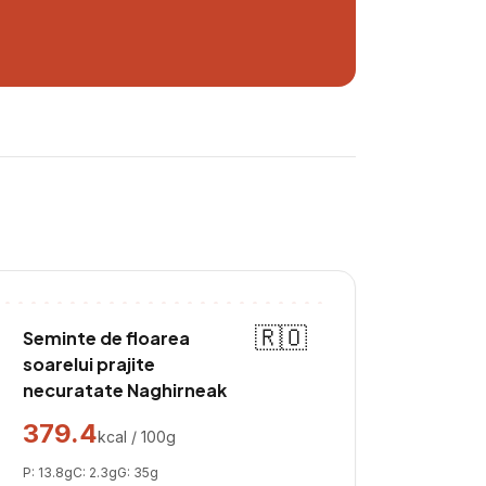
🇷🇴
Seminte de floarea
soarelui prajite
necuratate Naghirneak
379.4
kcal / 100g
P:
13.8
g
C:
2.3
g
G:
35
g