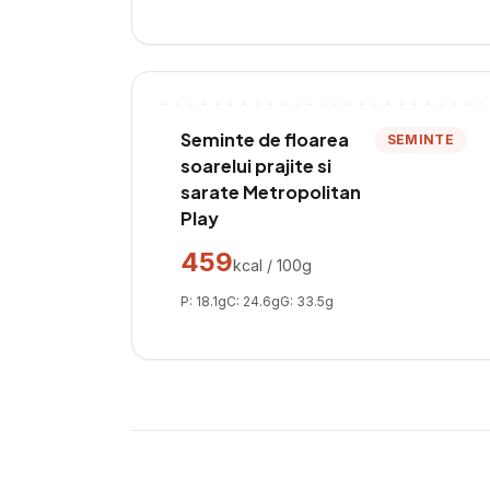
Seminte de floarea
SEMINTE
soarelui prajite si
sarate Metropolitan
Play
459
kcal / 100g
P:
18.1
g
C:
24.6
g
G:
33.5
g