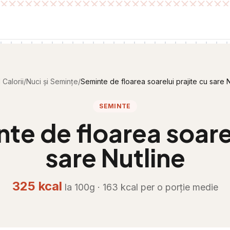
 Calorii
/
Nuci și Semințe
/
Seminte de floarea soarelui prajite cu sare N
SEMINTE
te de floarea soarel
sare Nutline
325
kcal
la 100g ·
163
kcal per
o porție medie