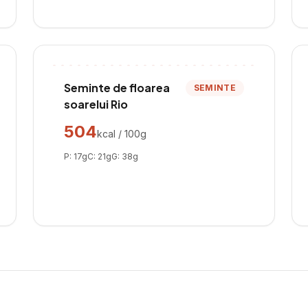
Seminte de floarea
SEMINTE
soarelui Rio
504
kcal / 100g
P:
17
g
C:
21
g
G:
38
g