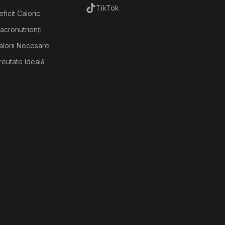
TikTok
ficit Caloric
acronutrienți
alorii Necesare
reutate Ideală