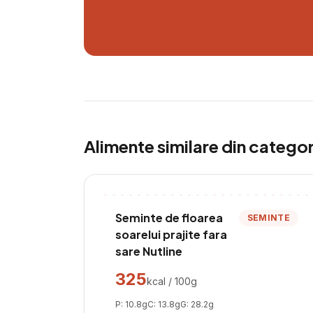
Alimente similare din catego
Seminte de floarea
SEMINTE
soarelui prajite fara
sare Nutline
325
kcal / 100g
P:
10.8
g
C:
13.8
g
G:
28.2
g