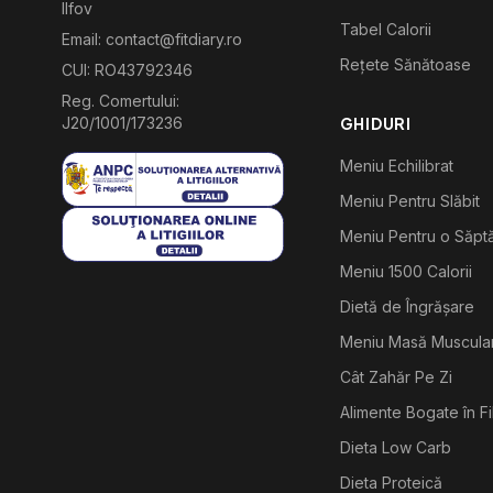
Ilfov
Tabel Calorii
Email: contact@fitdiary.ro
Rețete Sănătoase
CUI: RO43792346
Reg. Comertului:
J20/1001/173236
GHIDURI
Meniu Echilibrat
Meniu Pentru Slăbit
Meniu Pentru o Săp
Meniu 1500 Calorii
Dietă de Îngrășare
Meniu Masă Muscula
Cât Zahăr Pe Zi
Alimente Bogate în F
Dieta Low Carb
Dieta Proteică