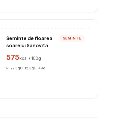
Seminte de floarea
SEMINTE
soarelui Sanovita
575
kcal / 100g
P:
22.5
g
C:
12.3
g
G:
49
g