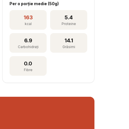
Per
o porție medie
(
50
g)
163
5.4
kcal
Proteine
6.9
14.1
Carbohidrați
Grăsimi
0.0
Fibre