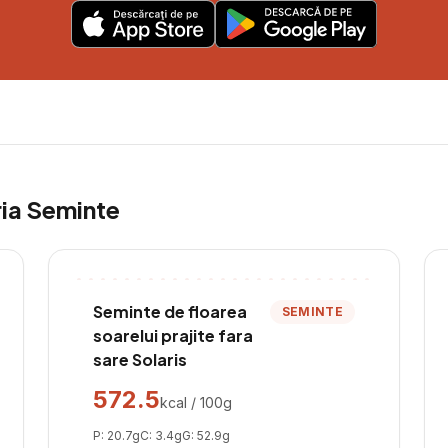
ria
Seminte
Seminte de floarea
SEMINTE
soarelui prajite fara
sare Solaris
572.5
kcal / 100g
P:
20.7
g
C:
3.4
g
G:
52.9
g