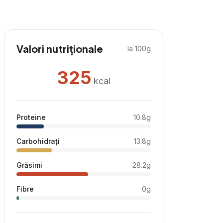
Valori nutriționale
la 100g
325
kcal
Proteine
10.8
g
Carbohidrați
13.8
g
Grăsimi
28.2
g
Fibre
0
g