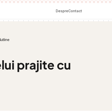
Despre
Contact
utline
ui prajite cu