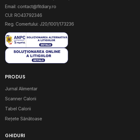
Email: contact@fitdiary.ro
CUI: RO43792346
Reg. Comertului: J20/1001/173236
PRODUS
Jurnal Alimentar
Scanner Calorii
Tabel Calorii
Rețete Sănătoase
GHIDURI