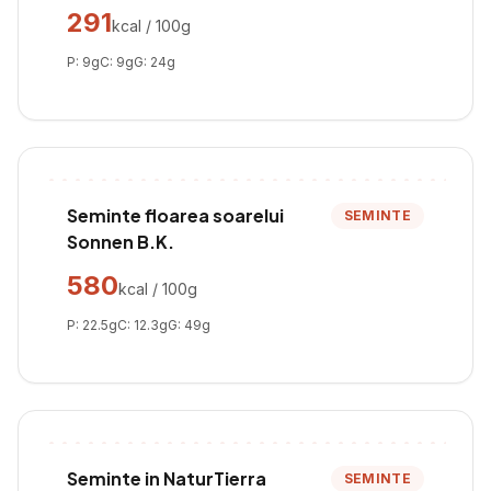
291
kcal / 100g
P:
9
g
C:
9
g
G:
24
g
Seminte floarea soarelui
SEMINTE
Sonnen B.K.
580
kcal / 100g
P:
22.5
g
C:
12.3
g
G:
49
g
Seminte in NaturTierra
SEMINTE