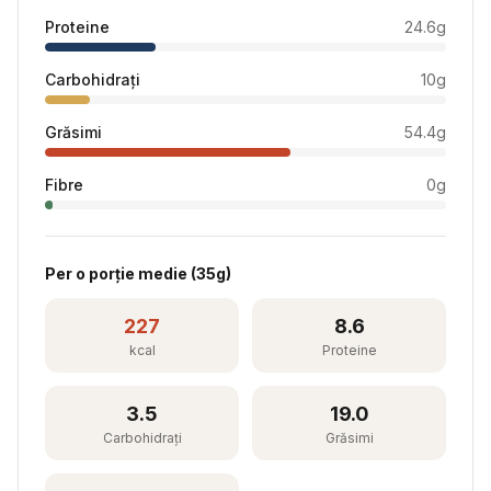
Proteine
24.6
g
Carbohidrați
10
g
Grăsimi
54.4
g
Fibre
0
g
Per
o porție medie
(
35
g)
227
8.6
kcal
Proteine
3.5
19.0
Carbohidrați
Grăsimi