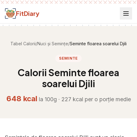
Salt la conținut
FitDiary
Tabel Calorii
/
Nuci și Semințe
/
Seminte floarea soarelui Djili
SEMINTE
Calorii
Seminte floarea
soarelui Djili
648
kcal
la 100g ·
227
kcal per
o porție medie