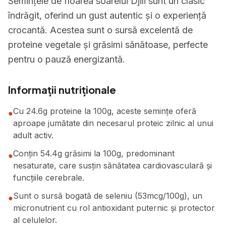
Semințele de floarea soarelui Djili sunt un clasic
îndrăgit, oferind un gust autentic și o experiență
crocantă. Acestea sunt o sursă excelentă de
proteine vegetale și grăsimi sănătoase, perfecte
pentru o pauză energizantă.
Informații nutriționale
Cu 24.6g proteine la 100g, aceste semințe oferă
●
aproape jumătate din necesarul proteic zilnic al unui
adult activ.
Conțin 54.4g grăsimi la 100g, predominant
●
nesaturate, care susțin sănătatea cardiovasculară și
funcțiile cerebrale.
Sunt o sursă bogată de seleniu (53mcg/100g), un
●
micronutrient cu rol antioxidant puternic și protector
al celulelor.