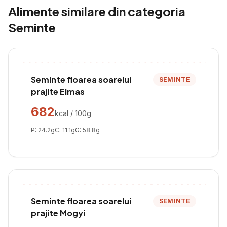
Alimente similare din categoria
Seminte
Seminte floarea soarelui
SEMINTE
prajite Elmas
682
kcal / 100g
P:
24.2
g
C:
11.1
g
G:
58.8
g
Seminte floarea soarelui
SEMINTE
prajite Mogyi