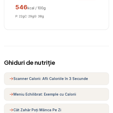
546
kcal / 100g
P:
22
g
C:
29
g
G:
38
g
Ghiduri de nutriție
Scanner Calorii: Afli Caloriile în 3 Secunde
Meniu Echilibrat: Exemple cu Calorii
Cât Zahăr Poți Mânca Pe Zi