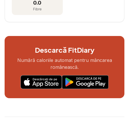
0.0
Fibre
Descarcă FitDiary
Numără caloriile automat pentru mâncarea
românească.