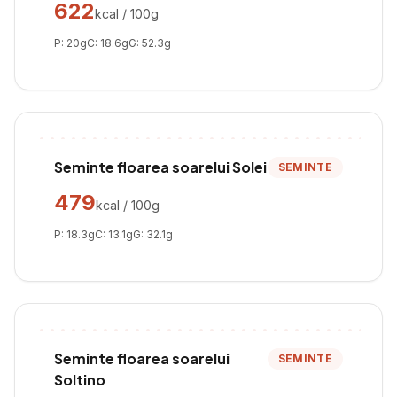
622
kcal / 100g
P:
20
g
C:
18.6
g
G:
52.3
g
Seminte floarea soarelui Solei
SEMINTE
479
kcal / 100g
P:
18.3
g
C:
13.1
g
G:
32.1
g
Seminte floarea soarelui
SEMINTE
Soltino