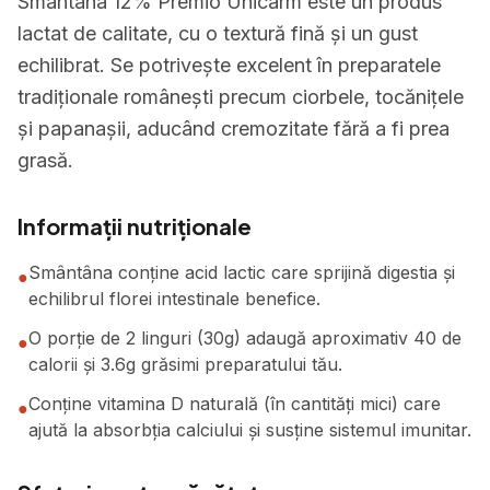
Smantana 12% Premio Unicarm este un produs
lactat de calitate, cu o textură fină și un gust
echilibrat. Se potrivește excelent în preparatele
tradiționale românești precum ciorbele, tocănițele
și papanașii, aducând cremozitate fără a fi prea
grasă.
Informații nutriționale
Smântâna conține acid lactic care sprijină digestia și
●
echilibrul florei intestinale benefice.
O porție de 2 linguri (30g) adaugă aproximativ 40 de
●
calorii și 3.6g grăsimi preparatului tău.
Conține vitamina D naturală (în cantități mici) care
●
ajută la absorbția calciului și susține sistemul imunitar.