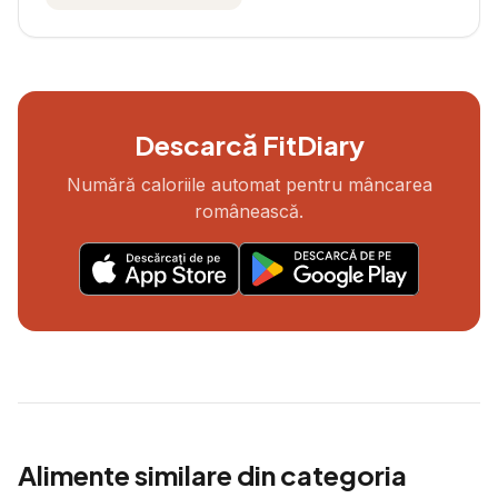
Descarcă FitDiary
Numără caloriile automat pentru mâncarea
românească.
Alimente similare din categoria