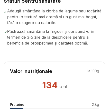
Sfaturi pentru sănătate
Adaugă smântâna la ciorba de legume sau tocăniță
✓
pentru o textură mai cremă și un gust mai bogat,
fără a exagera cu caloriile.
Păstrează smântâna la frigider și consumă-o în
✓
termen de 3-5 zile de la deschidere pentru a
beneficia de prospețimea și calitatea optimă.
Valori nutriționale
la 100g
134
kcal
Proteine
2.8
g