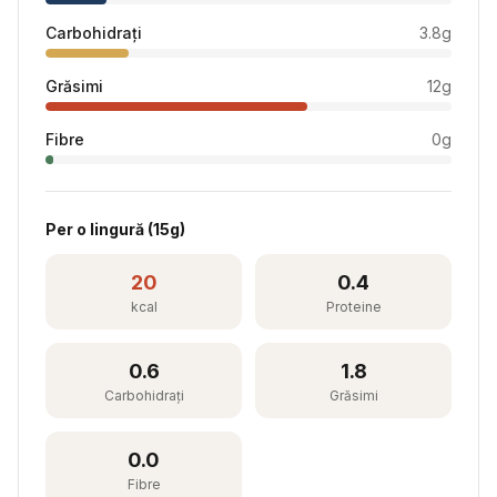
Carbohidrați
3.8
g
Grăsimi
12
g
Fibre
0
g
Per
o lingură
(
15
g)
20
0.4
kcal
Proteine
0.6
1.8
Carbohidrați
Grăsimi
0.0
Fibre