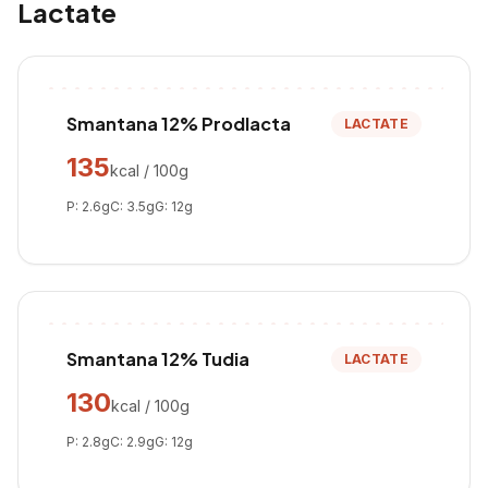
Lactate
Smantana 12% Prodlacta
LACTATE
135
kcal / 100g
P:
2.6
g
C:
3.5
g
G:
12
g
Smantana 12% Tudia
LACTATE
130
kcal / 100g
P:
2.8
g
C:
2.9
g
G:
12
g