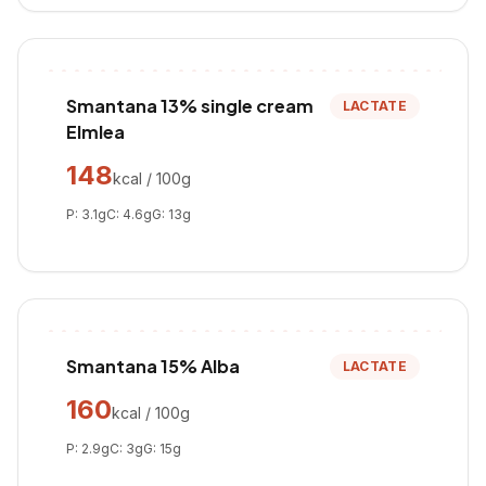
Smantana 13% single cream
LACTATE
Elmlea
148
kcal / 100g
P:
3.1
g
C:
4.6
g
G:
13
g
Smantana 15% Alba
LACTATE
160
kcal / 100g
P:
2.9
g
C:
3
g
G:
15
g