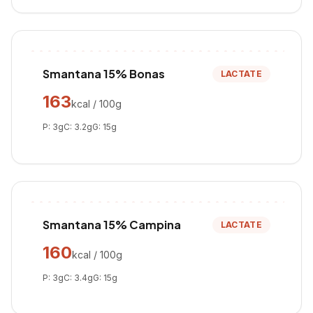
Smantana 15% Bonas
LACTATE
163
kcal / 100g
P:
3
g
C:
3.2
g
G:
15
g
Smantana 15% Campina
LACTATE
160
kcal / 100g
P:
3
g
C:
3.4
g
G:
15
g