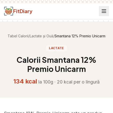
Salt la conținut
FitDiary
Tabel Calorii
/
Lactate și Ouă
/
Smantana 12% Premio Unicarm
LACTATE
Calorii
Smantana 12%
Premio Unicarm
134
kcal
la 100g ·
20
kcal per
o lingură