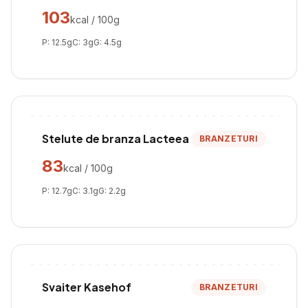
103
kcal / 100g
P:
12.5
g
C:
3
g
G:
4.5
g
Stelute de branza Lacteea
BRANZETURI
83
kcal / 100g
P:
12.7
g
C:
3.1
g
G:
2.2
g
Svaiter Kasehof
BRANZETURI