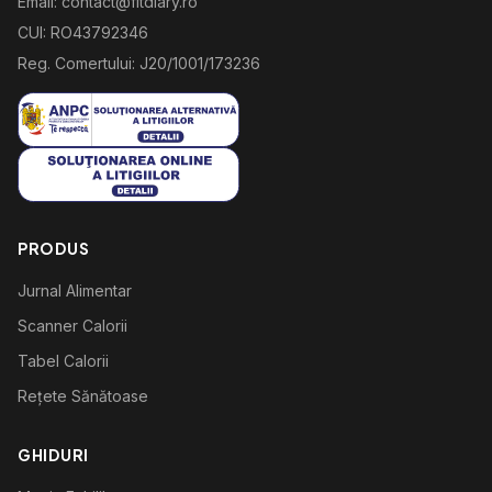
Email: contact@fitdiary.ro
CUI: RO43792346
Reg. Comertului: J20/1001/173236
PRODUS
Jurnal Alimentar
Scanner Calorii
Tabel Calorii
Rețete Sănătoase
GHIDURI