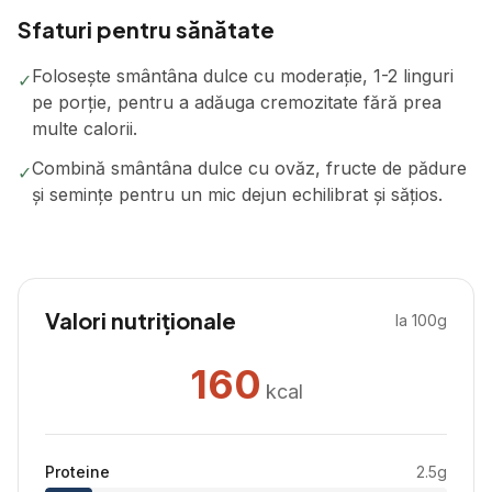
Sfaturi pentru sănătate
Folosește smântâna dulce cu moderație, 1-2 linguri
✓
pe porție, pentru a adăuga cremozitate fără prea
multe calorii.
Combină smântâna dulce cu ovăz, fructe de pădure
✓
și semințe pentru un mic dejun echilibrat și sățios.
Valori nutriționale
la 100g
160
kcal
Proteine
2.5
g