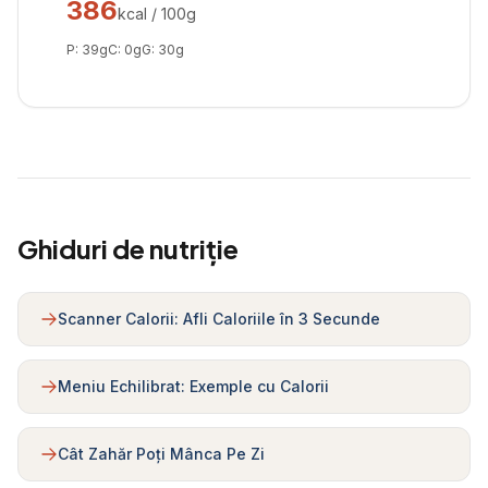
386
kcal / 100g
P:
39
g
C:
0
g
G:
30
g
Ghiduri de nutriție
Scanner Calorii: Afli Caloriile în 3 Secunde
Meniu Echilibrat: Exemple cu Calorii
Cât Zahăr Poți Mânca Pe Zi