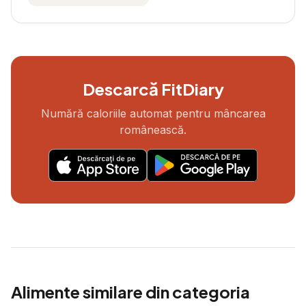
Descarcă FitDiary
Numără caloriile automat pentru mâncarea
românească.
Alimente similare din categoria