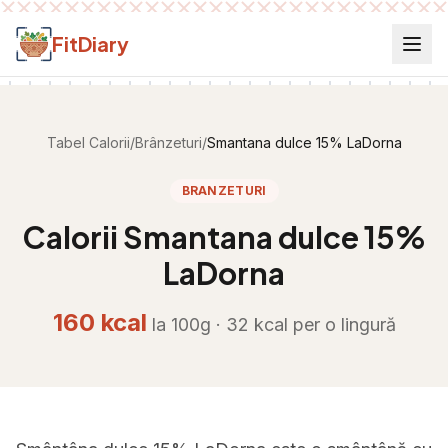
Salt la conținut
FitDiary
Tabel Calorii
/
Brânzeturi
/
Smantana dulce 15% LaDorna
BRANZETURI
Calorii
Smantana dulce 15%
LaDorna
160
kcal
la 100g ·
32
kcal per
o lingură