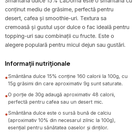
Smântâna dulce 15% LaDorna este o smântână cu
conținut mediu de grăsime, perfectă pentru
desert, cafea și smoothie-uri. Textura sa
cremoasă și gustul ușor dulce o fac ideală pentru
topping-uri sau combinații cu fructe. Este o
alegere populară pentru micul dejun sau gustări.
Informații nutriționale
Smântâna dulce 15% conține 160 calorii la 100g, cu
●
15g grăsimi din care aproximativ 9g sunt saturate.
O porție de 30g adaugă aproximativ 48 calorii,
●
perfectă pentru cafea sau un desert mic.
Smântâna dulce este o sursă bună de calciu
●
(aproximativ 10% din necesarul zilnic la 100g),
esențial pentru sănătatea oaselor și dinților.