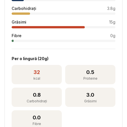
Carbohidrați
3.8
g
Grăsimi
15
g
Fibre
0
g
Per
o lingură
(
20
g)
32
0.5
kcal
Proteine
0.8
3.0
Carbohidrați
Grăsimi
0.0
Fibre