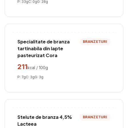
P:
33
g
C:
0
g
G:
28
g
Specialitate de branza
BRANZETURI
tartinabila din lapte
pasteurizat Cora
211
kcal / 100g
P:
7
g
C:
3
g
G:
3
g
Stelute de branza 4,5%
BRANZETURI
Lacteea