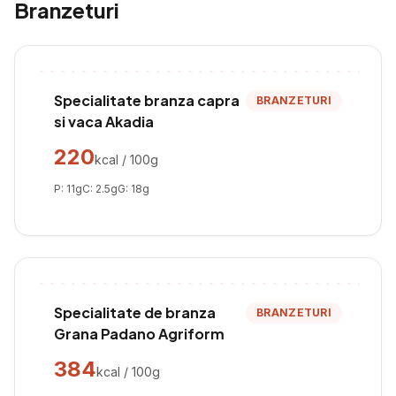
Branzeturi
Specialitate branza capra
BRANZETURI
si vaca Akadia
220
kcal / 100g
P:
11
g
C:
2.5
g
G:
18
g
Specialitate de branza
BRANZETURI
Grana Padano Agriform
384
kcal / 100g