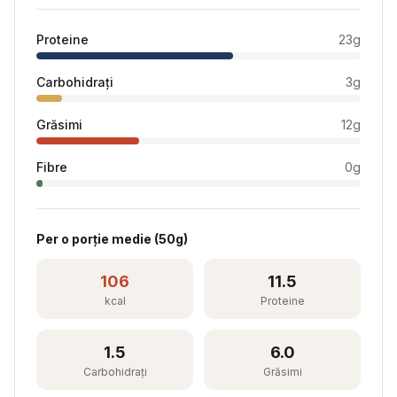
Proteine
23
g
Carbohidrați
3
g
Grăsimi
12
g
Fibre
0
g
Per
o porție medie
(
50
g)
106
11.5
kcal
Proteine
1.5
6.0
Carbohidrați
Grăsimi