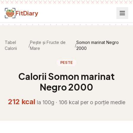
Salt la conținut
FitDiary
Tabel
Pește și Fructe de
Somon marinat Negro
/
/
Calorii
Mare
2000
PESTE
Calorii
Somon marinat
Negro 2000
212
kcal
la 100g ·
106
kcal per
o porție medie