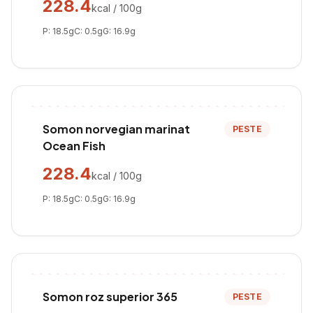
228.4
kcal / 100g
P:
18.5
g
C:
0.5
g
G:
16.9
g
Somon norvegian marinat
PESTE
Ocean Fish
228.4
kcal / 100g
P:
18.5
g
C:
0.5
g
G:
16.9
g
Somon roz superior 365
PESTE