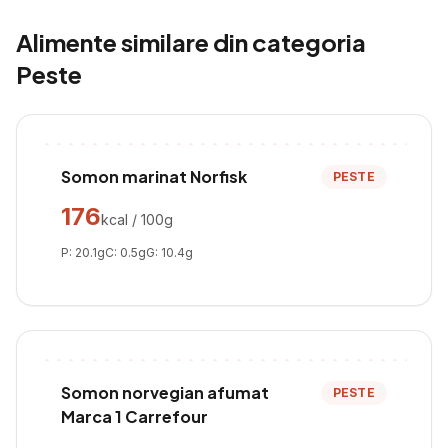
Alimente similare din categoria
Peste
Somon marinat Norfisk
PESTE
176
kcal / 100g
P:
20.1
g
C:
0.5
g
G:
10.4
g
Somon norvegian afumat
PESTE
Marca 1 Carrefour