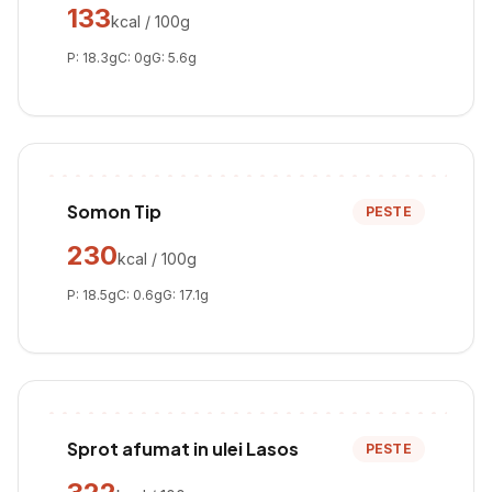
133
kcal / 100g
P:
18.3
g
C:
0
g
G:
5.6
g
Somon Tip
PESTE
230
kcal / 100g
P:
18.5
g
C:
0.6
g
G:
17.1
g
Sprot afumat in ulei Lasos
PESTE