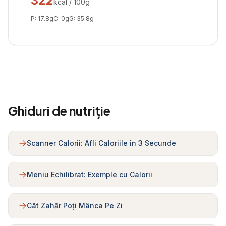
322
kcal / 100g
P:
17.8
g
C:
0
g
G:
35.8
g
Ghiduri de nutriție
Scanner Calorii: Afli Caloriile în 3 Secunde
Meniu Echilibrat: Exemple cu Calorii
Cât Zahăr Poți Mânca Pe Zi