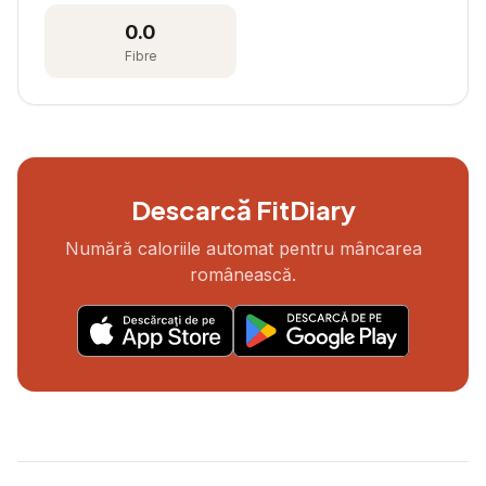
0.0
Fibre
Descarcă FitDiary
Numără caloriile automat pentru mâncarea
românească.