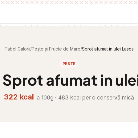
Tabel Calorii
/
Pește și Fructe de Mare
/
Sprot afumat in ulei Lasos
PESTE
i
Sprot afumat in ule
322
kcal
la 100g ·
483
kcal per
o conservă mică