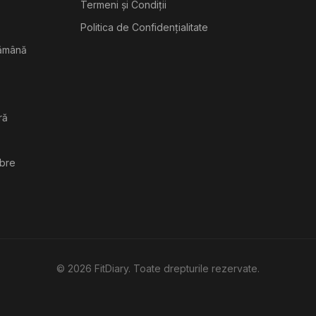
Termeni și Condiții
Politica de Confidențialitate
tămână
ră
ibre
©
2026
FitDiary. Toate drepturile rezervate.