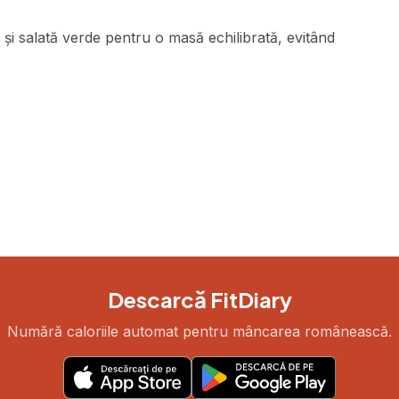
i salată verde pentru o masă echilibrată, evitând
Descarcă FitDiary
Numără caloriile automat pentru mâncarea românească.