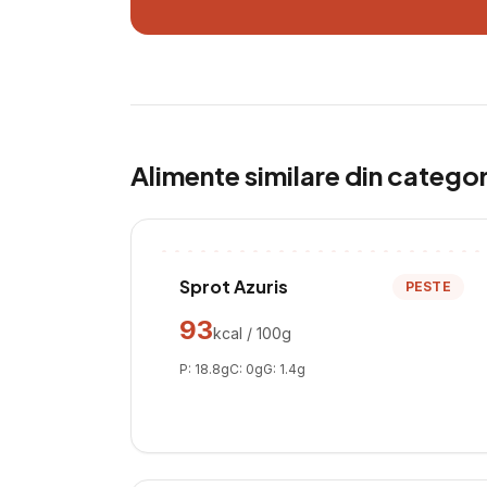
Alimente similare din catego
Sprot Azuris
PESTE
93
kcal / 100g
P:
18.8
g
C:
0
g
G:
1.4
g