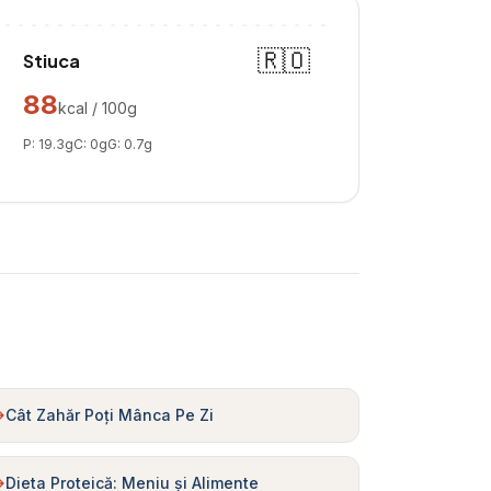
🇷🇴
Stiuca
88
kcal / 100g
P:
19.3
g
C:
0
g
G:
0.7
g
Cât Zahăr Poți Mânca Pe Zi
Dieta Proteică: Meniu și Alimente