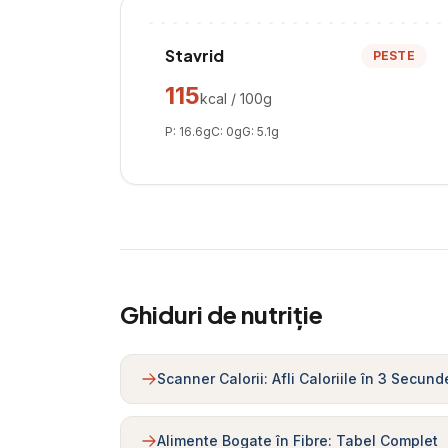
Stavrid
PESTE
115
kcal / 100g
P:
16.6
g
C:
0
g
G:
5.1
g
Ghiduri de nutriție
Scanner Calorii: Afli Caloriile în 3 Secund
Alimente Bogate în Fibre: Tabel Complet