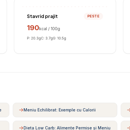
Stavrid prajit
PESTE
190
kcal / 100g
P:
20.3
g
C:
3.7
g
G:
10.5
g
e
Meniu Echilibrat: Exemple cu Calorii
Dieta Low Carb: Alimente Permise și Meniu