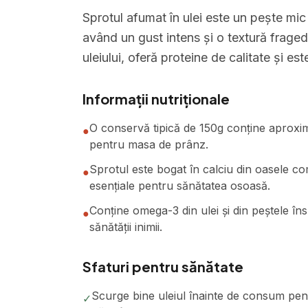
Sprotul afumat în ulei este un pește mic 
având un gust intens și o textură fragedă
uleiului, oferă proteine de calitate și est
Informații nutriționale
O conservă tipică de 150g conține aproxima
●
pentru masa de prânz.
Sprotul este bogat în calciu din oasele co
●
esențiale pentru sănătatea osoasă.
Conține omega-3 din ulei și din peștele îns
●
sănătății inimii.
Sfaturi pentru sănătate
Scurge bine uleiul înainte de consum pen
✓