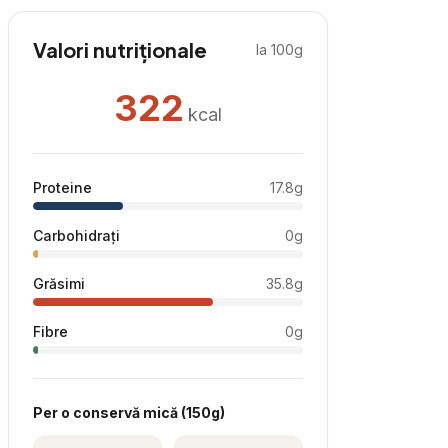
Valori nutriționale
la 100g
322
kcal
Proteine
17.8
g
Carbohidrați
0
g
Grăsimi
35.8
g
Fibre
0
g
Per
o conservă mică
(
150
g)