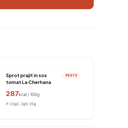
Sprot prajit in sos
PESTE
tomat La Cherhana
287
kcal / 100g
P:
23
g
C:
2
g
G:
20
g