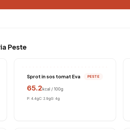
ria
Peste
Sprot in sos tomat Eva
PESTE
65.2
kcal / 100g
P:
4.4
g
C:
2.9
g
G:
4
g