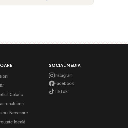
TOARE
SOCIAL MEDIA
Instagram
lorii
Facebook
MC
TikTok
ficit Caloric
acronutrienți
alorii Necesare
reutate Ideală