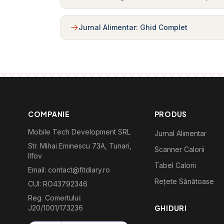
Jurnal Alimentar: Ghid Complet
COMPANIE
PRODUS
Mobile Tech Development SRL
Jurnal Alimentar
Str. Mihai Eminescu 73A, Tunari,
Scanner Calorii
Ilfov
Tabel Calorii
Email: contact@fitdiary.ro
Rețete Sănătoase
CUI: RO43792346
Reg. Comertului:
J20/1001/173236
GHIDURI