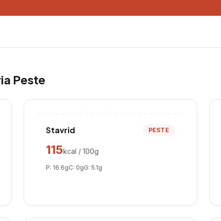
ria
Peste
Stavrid
PESTE
115
kcal / 100g
P:
16.6
g
C:
0
g
G:
5.1
g