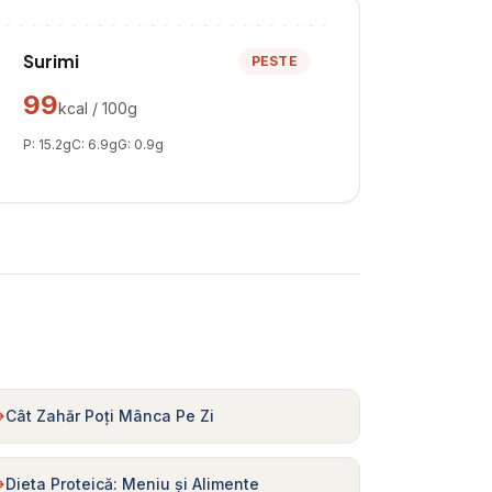
Surimi
PESTE
99
kcal / 100g
P:
15.2
g
C:
6.9
g
G:
0.9
g
Cât Zahăr Poți Mânca Pe Zi
Dieta Proteică: Meniu și Alimente