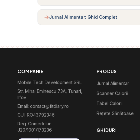
Jurnal Alimentar: Ghid Complet
COMPANIE
PRODUS
Mobile Tech Development SRL
Jurnal Alimentar
Str. Mihai Eminescu 73A, Tunari,
Scanner Calorii
Ilfov
Tabel Calorii
Email: contact@fitdiary.ro
Rețete Sănătoase
CUI: RO43792346
Reg. Comertului:
J20/1001/173236
GHIDURI