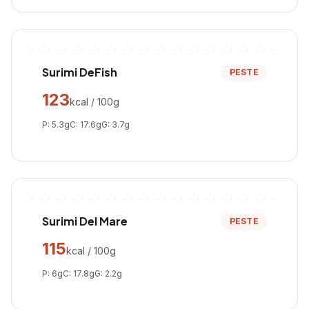
Surimi DeFish
PESTE
123
kcal / 100g
P:
5.3
g
C:
17.6
g
G:
3.7
g
Surimi Del Mare
PESTE
115
kcal / 100g
P:
6
g
C:
17.8
g
G:
2.2
g