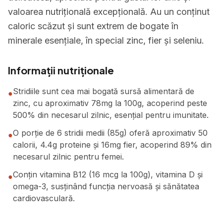
valoarea nutrițională excepțională. Au un conținut
caloric scăzut și sunt extrem de bogate în
minerale esențiale, în special zinc, fier și seleniu.
Informații nutriționale
Stridiile sunt cea mai bogată sursă alimentară de
●
zinc, cu aproximativ 78mg la 100g, acoperind peste
500% din necesarul zilnic, esențial pentru imunitate.
O porție de 6 stridii medii (85g) oferă aproximativ 50
●
calorii, 4.4g proteine și 16mg fier, acoperind 89% din
necesarul zilnic pentru femei.
Conțin vitamina B12 (16 mcg la 100g), vitamina D și
●
omega-3, susținând funcția nervoasă și sănătatea
cardiovasculară.