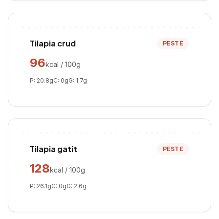
Tilapia crud
PESTE
96
kcal / 100g
P:
20.8
g
C:
0
g
G:
1.7
g
Tilapia gatit
PESTE
128
kcal / 100g
P:
26.1
g
C:
0
g
G:
2.6
g