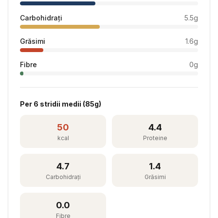
Carbohidrați
5.5
g
Grăsimi
1.6
g
Fibre
0
g
Per
6 stridii medii
(
85
g)
50
4.4
kcal
Proteine
4.7
1.4
Carbohidrați
Grăsimi
0.0
Fibre