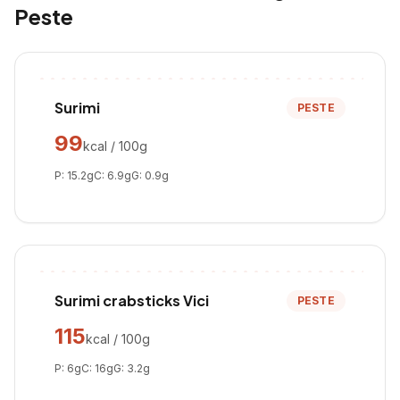
Peste
Surimi
PESTE
99
kcal / 100g
P:
15.2
g
C:
6.9
g
G:
0.9
g
Surimi crabsticks Vici
PESTE
115
kcal / 100g
P:
6
g
C:
16
g
G:
3.2
g