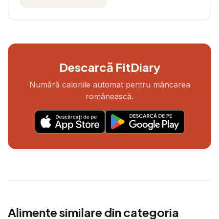
Descarcă FitDiary
Numără caloriile automat pentru mâncarea
românească.
Alimente similare din categoria