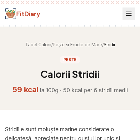
Salt la conținut
FitDiary
Tabel Calorii
/
Pește și Fructe de Mare
/
Stridii
PESTE
Calorii
Stridii
59
kcal
la 100g ·
50
kcal per
6 stridii medii
Stridiile sunt moluște marine considerate o
delicatesă, apreciate pentru gustul lor unic și