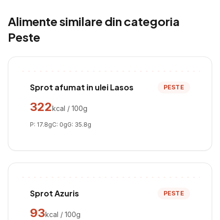
Alimente similare din categoria
Peste
Sprot afumat in ulei Lasos
PESTE
322
kcal / 100g
P:
17.8
g
C:
0
g
G:
35.8
g
Sprot Azuris
PESTE
93
kcal / 100g