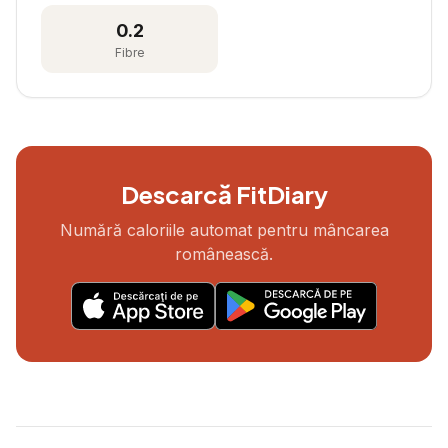
0.2
Fibre
Descarcă FitDiary
Numără caloriile automat pentru mâncarea
românească.