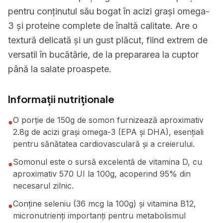
pentru conținutul său bogat în acizi grași omega-
3 și proteine complete de înaltă calitate. Are o
textură delicată și un gust plăcut, fiind extrem de
versatil în bucătărie, de la prepararea la cuptor
până la salate proaspete.
Informații nutriționale
O porție de 150g de somon furnizează aproximativ
●
2.8g de acizi grași omega-3 (EPA și DHA), esențiali
pentru sănătatea cardiovasculară și a creierului.
Somonul este o sursă excelentă de vitamina D, cu
●
aproximativ 570 UI la 100g, acoperind 95% din
necesarul zilnic.
Conține seleniu (36 mcg la 100g) și vitamina B12,
●
micronutrienți importanți pentru metabolismul