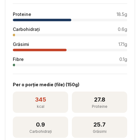
Proteine
18.5
g
Carbohidrați
0.6
g
Grăsimi
17.1
g
Fibre
0.1
g
Per
o porție medie (file)
(
150
g)
345
27.8
kcal
Proteine
0.9
25.7
Carbohidrați
Grăsimi