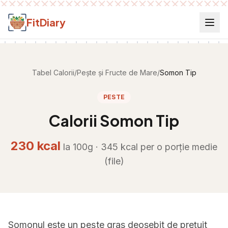
Salt la conținut
FitDiary
Tabel Calorii
/
Pește și Fructe de Mare
/
Somon Tip
PESTE
Calorii
Somon Tip
230
kcal
la 100g ·
345
kcal per
o porție medie
(file)
Somonul este un pește gras deosebit de prețuit