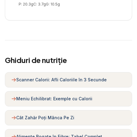
P:
20.3
g
C:
3.7
g
G:
10.5
g
Ghiduri de nutriție
Scanner Calorii: Afli Caloriile în 3 Secunde
Meniu Echilibrat: Exemple cu Calorii
Cât Zahăr Poți Mânca Pe Zi
Alimente Bogate în Fibre: Tabel Complet