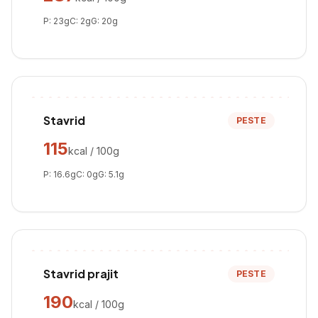
P:
23
g
C:
2
g
G:
20
g
Stavrid
PESTE
115
kcal / 100g
P:
16.6
g
C:
0
g
G:
5.1
g
Stavrid prajit
PESTE
190
kcal / 100g