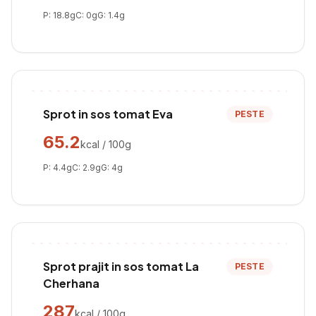
P:
18.8
g
C:
0
g
G:
1.4
g
Sprot in sos tomat Eva
PESTE
65.2
kcal / 100g
P:
4.4
g
C:
2.9
g
G:
4
g
Sprot prajit in sos tomat La
PESTE
Cherhana
287
kcal / 100g