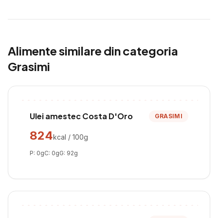
Alimente similare din categoria
Grasimi
Ulei amestec Costa D'Oro
GRASIMI
824
kcal / 100g
P:
0
g
C:
0
g
G:
92
g