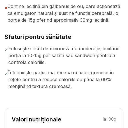
Conține lecitină din gălbenuș de ou, care acționează
●
ca emulgator natural și susține funcția cerebrală, o
porție de 15g oferind aproximativ 30mg lecitină.
Sfaturi pentru sănătate
Folosește sosul de maioneza cu moderație, limitând
✓
porția la 10-15g per salată sau sandwich pentru a
controla caloriile.
Înlocuiește parțial maioneaua cu iaurt grecesc în
✓
rețete pentru a reduce caloriile cu până la 60%
menținând textura cremoasă.
Valori nutriționale
la 100g