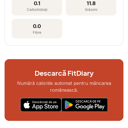
0.1
11.8
Carbohidrați
Grăsimi
0.0
Fibre
Descarcă FitDiary
Numără caloriile automat pentru mâncarea
românească.