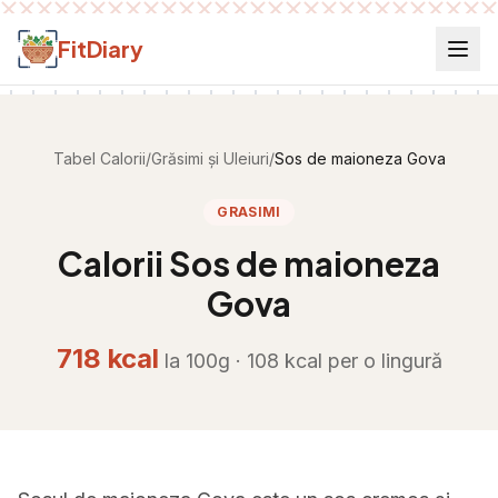
Salt la conținut
FitDiary
Tabel Calorii
/
Grăsimi și Uleiuri
/
Sos de maioneza Gova
GRASIMI
Calorii
Sos de maioneza
Gova
718
kcal
la 100g ·
108
kcal per
o lingură