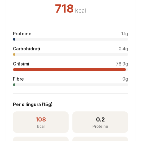
718
kcal
Proteine
1.1
g
Carbohidrați
0.4
g
Grăsimi
78.9
g
Fibre
0
g
Per
o lingură
(
15
g)
108
0.2
kcal
Proteine