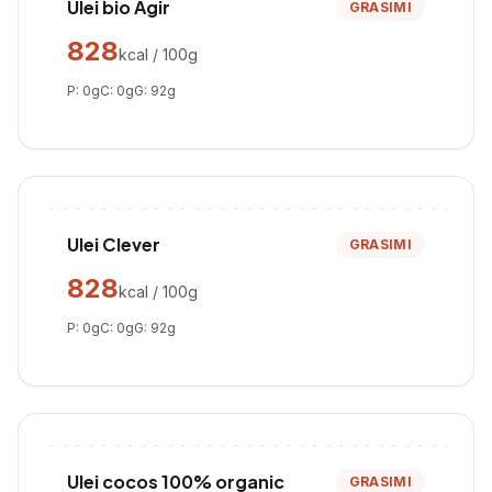
Ulei bio Agir
GRASIMI
828
kcal / 100g
P:
0
g
C:
0
g
G:
92
g
Ulei Clever
GRASIMI
828
kcal / 100g
P:
0
g
C:
0
g
G:
92
g
Ulei cocos 100% organic
GRASIMI