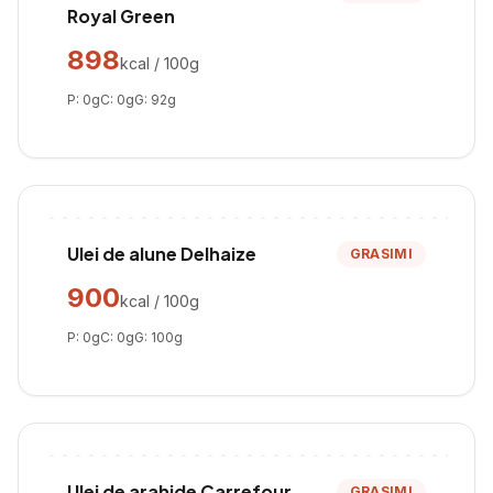
Royal Green
898
kcal / 100g
P:
0
g
C:
0
g
G:
92
g
Ulei de alune Delhaize
GRASIMI
900
kcal / 100g
P:
0
g
C:
0
g
G:
100
g
Ulei de arahide Carrefour
GRASIMI