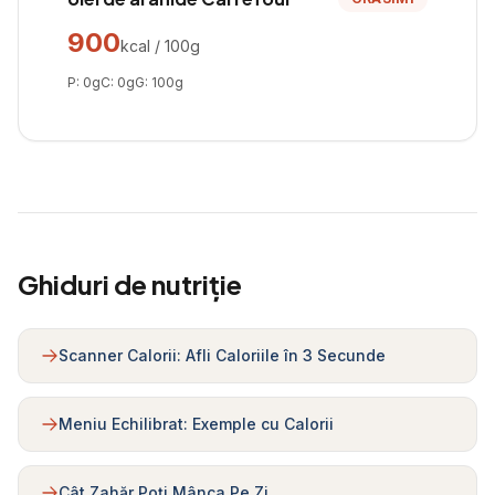
900
kcal / 100g
P:
0
g
C:
0
g
G:
100
g
Ghiduri de nutriție
Scanner Calorii: Afli Caloriile în 3 Secunde
Meniu Echilibrat: Exemple cu Calorii
Cât Zahăr Poți Mânca Pe Zi