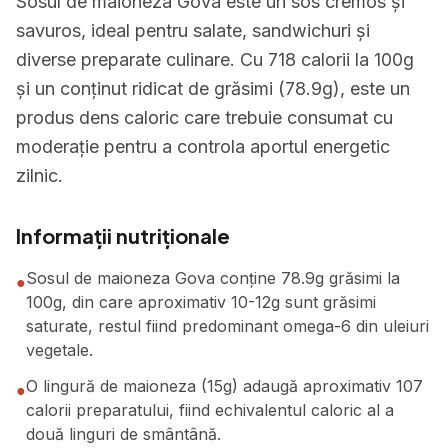
Sosul de maioneza Gova este un sos cremos și
savuros, ideal pentru salate, sandwichuri și
diverse preparate culinare. Cu 718 calorii la 100g
și un conținut ridicat de grăsimi (78.9g), este un
produs dens caloric care trebuie consumat cu
moderație pentru a controla aportul energetic
zilnic.
Informații nutriționale
Sosul de maioneza Gova conține 78.9g grăsimi la
●
100g, din care aproximativ 10-12g sunt grăsimi
saturate, restul fiind predominant omega-6 din uleiuri
vegetale.
O lingură de maioneza (15g) adaugă aproximativ 107
●
calorii preparatului, fiind echivalentul caloric al a
două linguri de smântână.